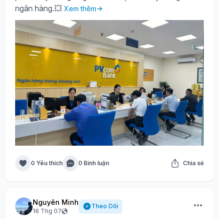
ngân hàng.💥
Xem thêm
0 Yêu thích
0 Bình luận
Chia sẻ
Nguyên Minh
Theo Dõi
16 Thg 07