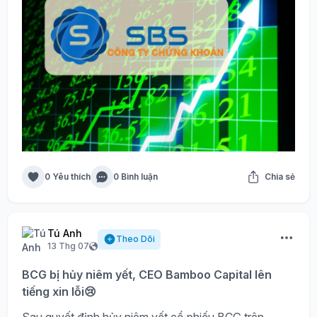
0 Yêu thích
0 Bình luận
Chia sẻ
Tú Anh
Theo Dõi
13 Thg 07
BCG bị hủy niêm yết, CEO Bamboo Capital lên
tiếng xin lỗi😢