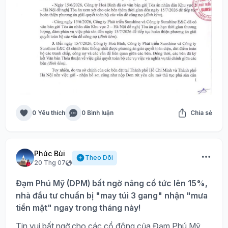
0 Yêu thích
0 Bình luận
Chia sẻ
Phúc Bùi
Theo Dõi
20 Thg 07
Đạm Phú Mỹ (DPM) bất ngờ nâng cổ tức lên 15%,
nhà đầu tư chuẩn bị "may túi 3 gang" nhận "mưa
tiền mặt" ngay trong tháng này!
Tin vui bất ngờ cho các cổ đông của Đạm Phú Mỹ