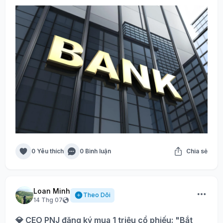
0 Yêu thích
0 Bình luận
Chia sẻ
Loan Minh
Theo Dõi
14 Thg 07
💎 CEO PNJ đăng ký mua 1 triệu cổ phiếu: "Bắt