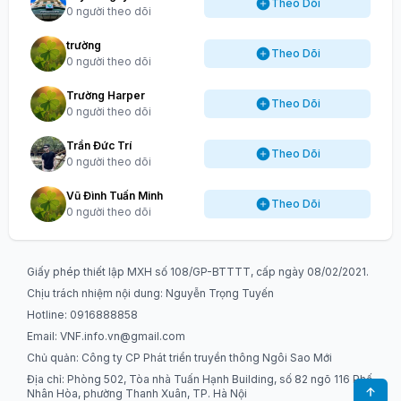
Theo Dõi
0 người theo dõi
trường
Theo Dõi
0 người theo dõi
Trường Harper
Theo Dõi
0 người theo dõi
Trần Đức Trí
Theo Dõi
0 người theo dõi
Vũ Đình Tuấn Minh
Theo Dõi
0 người theo dõi
Giấy phép thiết lập MXH số 108/GP-BTTTT, cấp ngày 08/02/2021.
Chịu trách nhiệm nội dung: Nguyễn Trọng Tuyến
Hotline: 0916888858
Email:
VNF.info.vn@gmail.com
Chủ quản: Công ty CP Phát triển truyền thông Ngôi Sao Mới
Địa chỉ: Phòng 502, Tòa nhà Tuấn Hạnh Building, số 82 ngõ 116 Phố
Nhân Hòa, phường Thanh Xuân, TP. Hà Nội