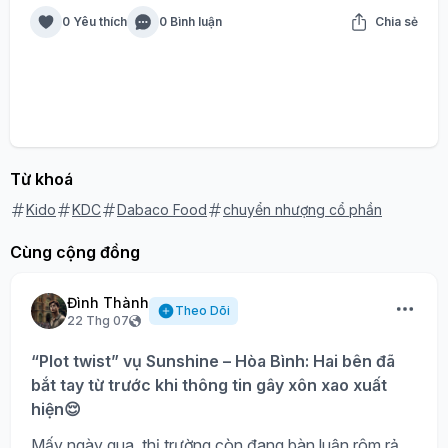
0 Yêu thích
0 Bình luận
Chia sẻ
Từ khoá
Kido
KDC
Dabaco Food
chuyển nhượng cổ phần
Cùng cộng đồng
Đình Thành
Theo Dõi
22 Thg 07
“Plot twist” vụ Sunshine – Hòa Bình: Hai bên đã
bắt tay từ trước khi thông tin gây xôn xao xuất
hiện😌
Mấy ngày qua, thị trường còn đang bàn luận rôm rả