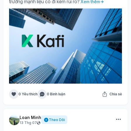
trưởng mạnh liệu có đi kèm rủi ro?
Xem thêm
0 Yêu thích
0 Bình luận
Chia sẻ
Loan Minh
Theo Dõi
13 Thg 07