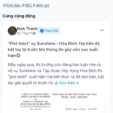
Kinh Bắc
KBC
điện gió
Cùng cộng đồng
Đình Thành
Theo Dõi
22 Thg 07
“Plot twist” vụ Sunshine – Hòa Bình: Hai bên đã
bắt tay từ trước khi thông tin gây xôn xao xuất
hiện😌
Mấy ngày qua, thị trường còn đang bàn luận rôm rả
về vụ Sunshine và Tập đoàn Xây dựng Hòa Bình thì
“plot twist” xuất hiện: hai bên thực ra đã dọn bàn, bắt
tay giải quyết từ trước rồi 🤝
Xem thêm