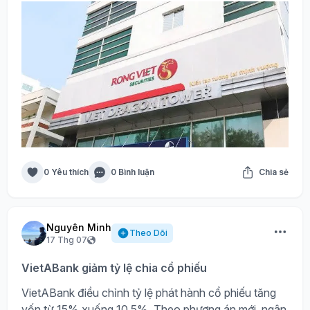
0 Yêu thích
0 Bình luận
Chia sẻ
Nguyên Minh
Theo Dõi
17 Thg 07
VietABank giảm tỷ lệ chia cổ phiếu
VietABank điều chỉnh tỷ lệ phát hành cổ phiếu tăng
vốn từ 15% xuống 10,5%. Theo phương án mới, ngân