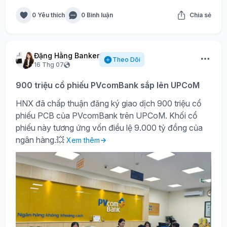
0 Yêu thích
0 Bình luận
Chia sẻ
Đặng Hằng Banker
Theo Dõi
16 Thg 07
900 triệu cổ phiếu PVcomBank sắp lên UPCoM
HNX đã chấp thuận đăng ký giao dịch 900 triệu cổ
phiếu PCB của PVcomBank trên UPCoM. Khối cổ
phiếu này tương ứng vốn điều lệ 9.000 tỷ đồng của
ngân hàng.💥
Xem thêm