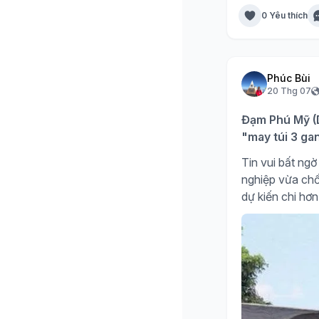
0 Yêu thích
Phúc Bùi
20 Thg 07
Đạm Phú Mỹ (D
"may túi 3 ga
Tin vui bất n
nghiệp vừa chố
dự kiến chi hơn