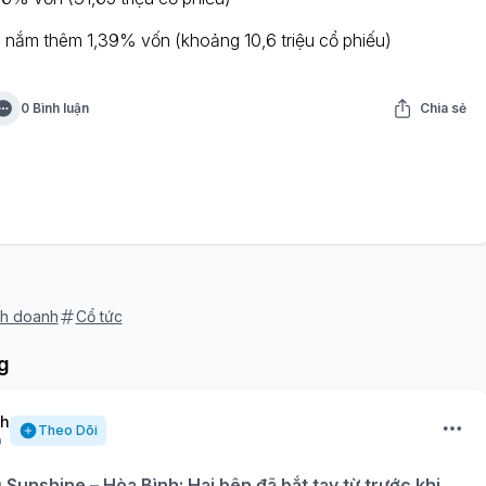
n nắm thêm 1,39% vốn (khoảng 10,6 triệu cổ phiếu)
0 Bình luận
Chia sẻ
nh doanh
Cổ tức
g
nh
Theo Dõi
ụ Sunshine – Hòa Bình: Hai bên đã bắt tay từ trước khi