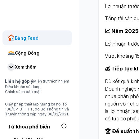
Lợi nhuận trướ
Tổng tài sản d
📈 Năm 2025:
Bảng Feed
Lợi nhuận trước
Cộng Đồng
Vượt khoảng 1
Xem thêm
💰 Tiếp tục k
Dù kết quả kin
Liên hệ góp ý
Miễn trừ trách nhiệm
Điều khoản sử dụng
Doanh nghiệp sẽ
Chính sách bảo mật
chưa phân phối
nguồn vốn cho 
Giấy phép thiết lập Mạng xã hội số
108/GP-BTTTT, do Bộ Thông tin và
lại lợi nhuận,
Truyền thông cấp ngày 08/02/2021.
cổ tức cổ phiếu
Từ khóa phổ biến
🏆 Đề xuất t