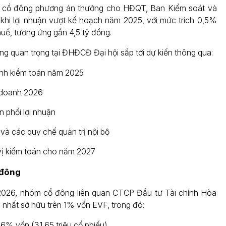
h cổ đông phương án thưởng cho HĐQT, Ban Kiểm soát và
khi lợi nhuận vượt kế hoạch năm 2025, với mức trích 0,5%
huế, tương ứng gần 4,5 tỷ đồng.
ng quan trọng tại ĐHĐCĐ Đại hội sắp tới dự kiến thông qua:
ính kiểm toán năm 2025
 doanh 2026
 phối lợi nhuận
 và các quy chế quản trị nội bộ
ị kiểm toán cho năm 2027
 đông
2026, nhóm cổ đông liên quan CTCP Đầu tư Tài chính Hòa
 nhất sở hữu trên 1% vốn EVF, trong đó:
6% vốn (31,65 triệu cổ phiếu)