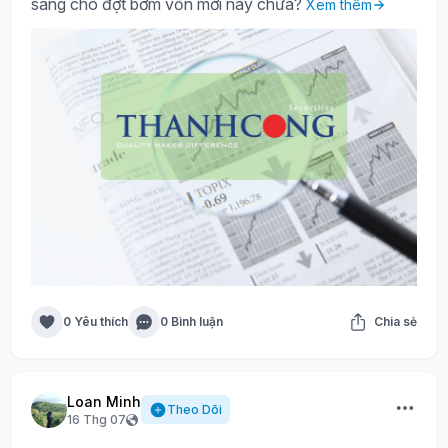
sàng cho đợt bơm vốn mới này chưa?
Xem thêm
0 Yêu thích
0 Bình luận
Chia sẻ
Loan Minh
Theo Dõi
16 Thg 07