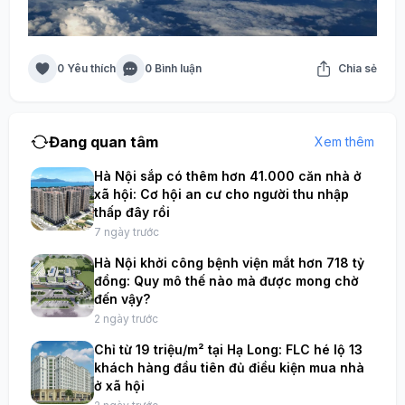
0 Yêu thích
0 Bình luận
Chia sẻ
Đang quan tâm
Xem thêm
Hà Nội sắp có thêm hơn 41.000 căn nhà ở
xã hội: Cơ hội an cư cho người thu nhập
thấp đây rồi
7 ngày trước
Hà Nội khởi công bệnh viện mắt hơn 718 tỷ
đồng: Quy mô thế nào mà được mong chờ
đến vậy?
2 ngày trước
Chỉ từ 19 triệu/m² tại Hạ Long: FLC hé lộ 13
khách hàng đầu tiên đủ điều kiện mua nhà
ở xã hội