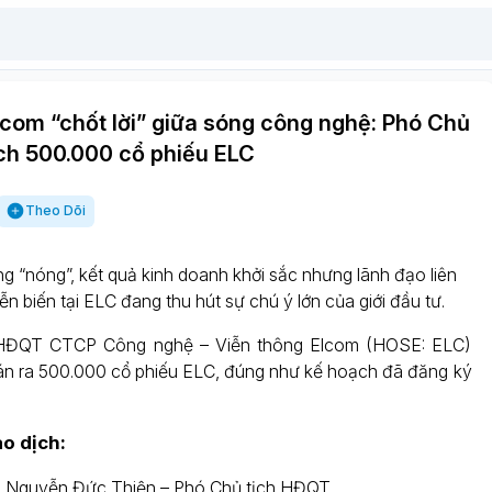
com “chốt lời” giữa sóng công nghệ: Phó Chủ
ạch 500.000 cổ phiếu ELC
Theo Dõi
g “nóng”, kết quả kinh doanh khởi sắc nhưng lãnh đạo liên
diễn biến tại ELC đang thu hút sự chú ý lớn của giới đầu tư.
 HĐQT CTCP Công nghệ – Viễn thông Elcom (HOSE: ELC)
án ra 500.000 cổ phiếu ELC, đúng như kế hoạch đã đăng ký
ao dịch:
g Nguyễn Đức Thiện – Phó Chủ tịch HĐQT