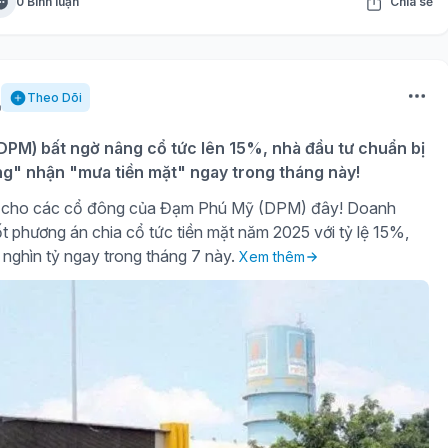
0 Bình luận
Chia sẻ
Theo Dõi
PM) bất ngờ nâng cổ tức lên 15%, nhà đầu tư chuẩn bị
ng" nhận "mưa tiền mặt" ngay trong tháng này!
gờ cho các cổ đông của Đạm Phú Mỹ (DPM) đây! Doanh
t phương án chia cổ tức tiền mặt năm 2025 với tỷ lệ 15%,
 nghìn tỷ ngay trong tháng 7 này.
Xem thêm