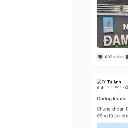
0 Yêu thích
Tú Anh
20 Thg 07
Chứng khoán R
Chứng khoán R
đồng từ trái ph