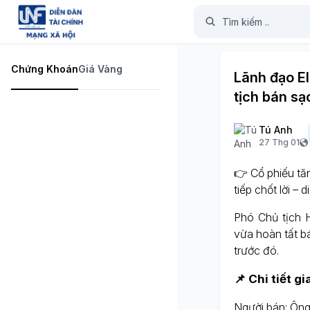
Chứng Khoán
Giá Vàng
Lãnh đạo El
tịch bán s
Tú Anh
27 Thg 01
👉 Cổ phiếu tăn
tiếp chốt lời – 
Phó Chủ tịch
vừa hoàn tất b
trước đó.
📌 Chi tiết gi
Người bán: Ôn