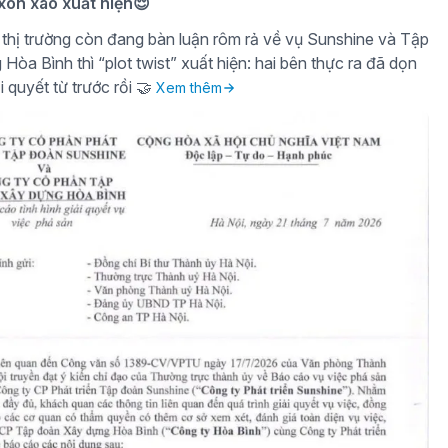
 xôn xao xuất hiện😌
thị trường còn đang bàn luận rôm rả về vụ Sunshine và Tập
òa Bình thì “plot twist” xuất hiện: hai bên thực ra đã dọn
i quyết từ trước rồi 🤝
Xem thêm