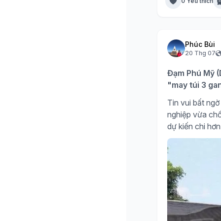
0 Yêu thích
Phúc Bùi
20 Thg 07
Đạm Phú Mỹ (D
"may túi 3 ga
Tin vui bất n
nghiệp vừa chố
dự kiến chi hơn