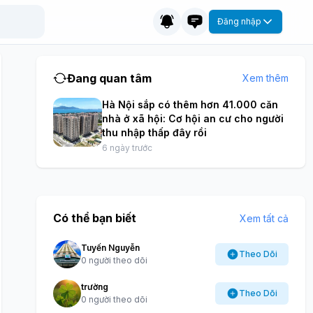
Đăng nhập
Đang quan tâm
Xem thêm
Hà Nội sắp có thêm hơn 41.000 căn
nhà ở xã hội: Cơ hội an cư cho người
thu nhập thấp đây rồi
6 ngày trước
Có thể bạn biết
Xem tất cả
Tuyến Nguyễn
Theo Dõi
0 người theo dõi
trường
Theo Dõi
0 người theo dõi