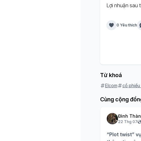
Lợi nhuận sau t
0 Yêu thích
Từ khoá
Elcom
cổ phiếu
Cùng cộng đồn
Đình Thà
22 Thg 07
“Plot twist” v