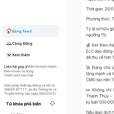
Thời gian: 20/
Phương thức: T
Tỷ lệ sở hữu g
Bảng Feed
ngưỡng 1%
Cộng Đồng
💰 Xét theo mện
ELC dao động q
Xem thêm
đã thu về hơn 1
Liên hệ góp ý
Miễn trừ trách nhiệm
🚀 Đáng chú ý,
Điều khoản sử dụng
tăng mạnh và l
Chính sách bảo mật
CMG tạo nên “c
Giấy phép thiết lập Mạng xã hội số
👀 Không chỉ 
108/GP-BTTTT, do Bộ Thông tin và
Truyền thông cấp ngày 08/02/2021.
Thanh Thủy – 
ký bán 500.000
Từ khóa phổ biến
Nếu giao dịch h