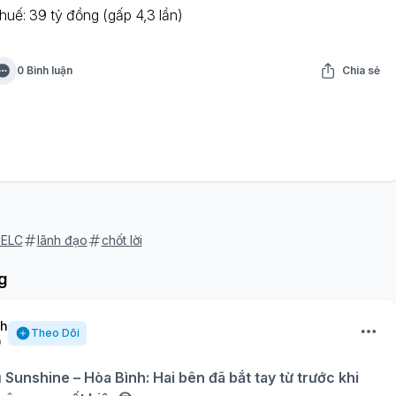
huế: 39 tỷ đồng (gấp 4,3 lần)
0 Bình luận
Chia sẻ
 ELC
lãnh đạo
chốt lời
g
nh
Theo Dõi
ụ Sunshine – Hòa Bình: Hai bên đã bắt tay từ trước khi