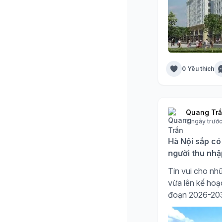
0 Yêu thích
Quang Tr
7 ngày trướ
Hà Nội sắp có
người thu nhậ
Tin vui cho nhữ
vừa lên kế hoạc
đoạn 2026-20