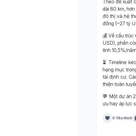
Theo đề xuất củ
dài 80 km, hơn
đô thị và hệ t
đồng (~27 tỷ U
💰 Về cấu trúc 
USD), phần còn 
tính 10,5%/năm
⏳ Timeline kéo
hạng mục trọng
tái định cư. 
thiện toàn tuyế
💬 Một dự án 27
ưu hay áp lực s
0 Yêu thích