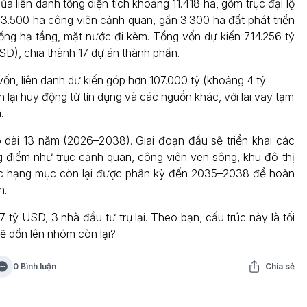
a liên danh tổng diện tích khoảng 11.418 ha, gồm trục đại lộ
 3.500 ha công viên cảnh quan, gần 3.300 ha đất phát triển
hống hạ tầng, mặt nước đi kèm. Tổng vốn dự kiến 714.256 tỷ
SD), chia thành 17 dự án thành phần.
vốn, liên danh dự kiến góp hơn 107.000 tỷ (khoảng 4 tỷ
lại huy động từ tín dụng và các nguồn khác, với lãi vay tạm
.
 dài 13 năm (2026–2038). Giai đoạn đầu sẽ triển khai các
 điểm như trục cảnh quan, công viên ven sông, khu đô thị
Các hạng mục còn lại được phân kỳ đến 2035–2038 để hoàn
n.
 tỷ USD, 3 nhà đầu tư trụ lại. Theo bạn, cấu trúc này là tối
ẽ dồn lên nhóm còn lại?
0 Bình luận
Chia sẻ