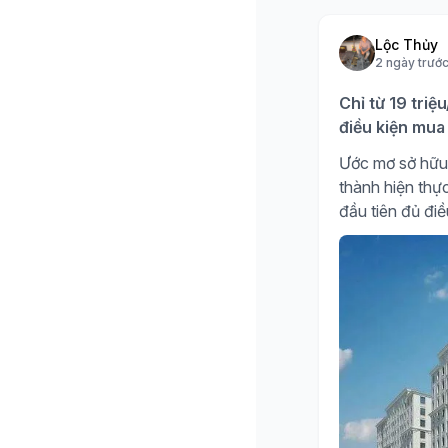
Lộc Thủy
2 ngày trướ
Chỉ từ 19 triệ
điều kiện mua 
Ước mơ sở hữu 
thành hiện thự
đầu tiên đủ đi