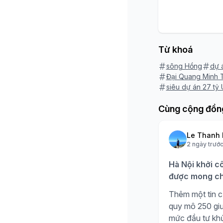
Từ khoá
sông Hồng
dự 
Đại Quang Minh
siêu dự án 27 tỷ
Cùng cộng đồn
Le Thanh 
2 ngày trướ
Hà Nội khởi c
được mong ch
Thêm một tin c
quy mô 250 giư
mức đầu tư kh