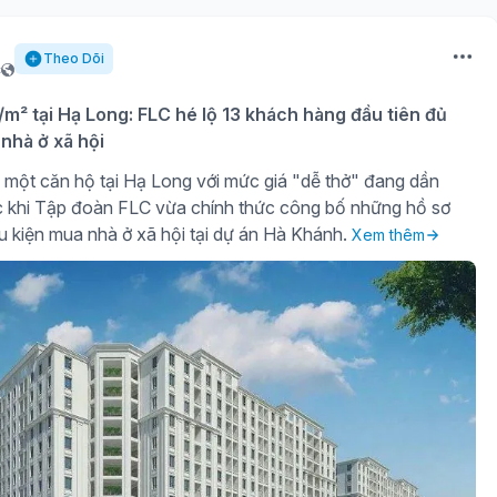
Theo Dõi
c
u/m² tại Hạ Long: FLC hé lộ 13 khách hàng đầu tiên đủ
nhà ở xã hội
một căn hộ tại Hạ Long với mức giá "dễ thở" đang dần
c khi Tập đoàn FLC vừa chính thức công bố những hồ sơ
ều kiện mua nhà ở xã hội tại dự án Hà Khánh.
Xem thêm