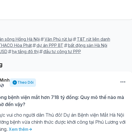
án sông Hồng Hà Nội
Văn Phú rút lui
T&T rút liên danh
 THACO Hòa Phát
dự án PPP BT
bất động sản Hà Nội
 USD
hạ tầng đô thị
đầu tư công tư PPP
g
Minh
Theo Dõi
c
ông bệnh viện mắt hơn 718 tỷ đồng: Quy mô thế nào mà
ờ đến vậy?
ực vui cho người dân Thủ đô! Dự án Bệnh viện Mắt Hà Nội
ờng bệnh vừa chính thức được khởi công tại Phú Lương với
ủng.
Xem thêm