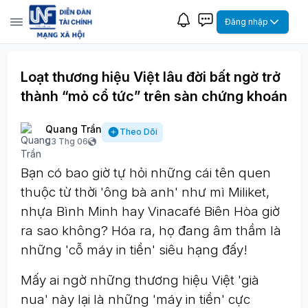
Đăng nhập
Loạt thương hiệu Việt lâu đời bất ngờ trở
thành “mỏ cổ tức” trên sàn chứng khoán
Quang Trần
Theo Dõi
03 Thg 06
Bạn có bao giờ tự hỏi những cái tên quen
thuộc từ thời 'ông bà anh' như mì Miliket,
nhựa Bình Minh hay Vinacafé Biên Hòa giờ
ra sao không? Hóa ra, họ đang âm thầm là
những 'cỗ máy in tiền' siêu hạng đấy!
Mấy ai ngờ những thương hiệu Việt 'già
nua' này lại là những 'máy in tiền' cực