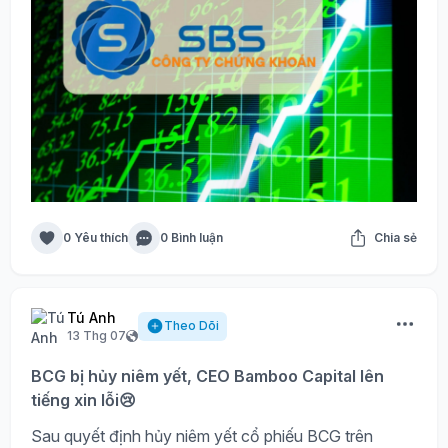
0 Yêu thích
0 Bình luận
Chia sẻ
Tú Anh
Theo Dõi
13 Thg 07
BCG bị hủy niêm yết, CEO Bamboo Capital lên
tiếng xin lỗi😢
Sau quyết định hủy niêm yết cổ phiếu BCG trên