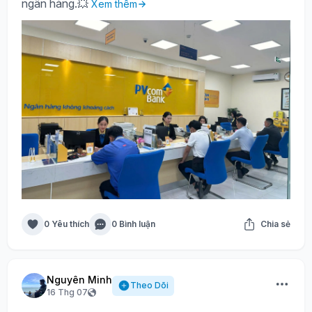
ngân hàng.💥
Xem thêm
0 Yêu thích
0 Bình luận
Chia sẻ
Nguyên Minh
Theo Dõi
16 Thg 07