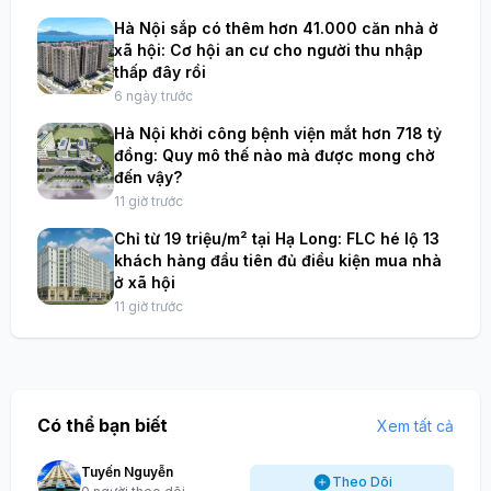
Hà Nội sắp có thêm hơn 41.000 căn nhà ở
xã hội: Cơ hội an cư cho người thu nhập
thấp đây rồi
6 ngày trước
Hà Nội khởi công bệnh viện mắt hơn 718 tỷ
đồng: Quy mô thế nào mà được mong chờ
đến vậy?
11 giờ trước
Chỉ từ 19 triệu/m² tại Hạ Long: FLC hé lộ 13
khách hàng đầu tiên đủ điều kiện mua nhà
ở xã hội
11 giờ trước
Có thể bạn biết
Xem tất cả
Tuyến Nguyễn
Theo Dõi