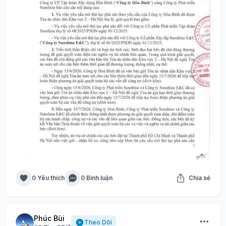
0 Yêu thích
0 Bình luận
Chia sẻ
Phúc Bùi
Theo Dõi