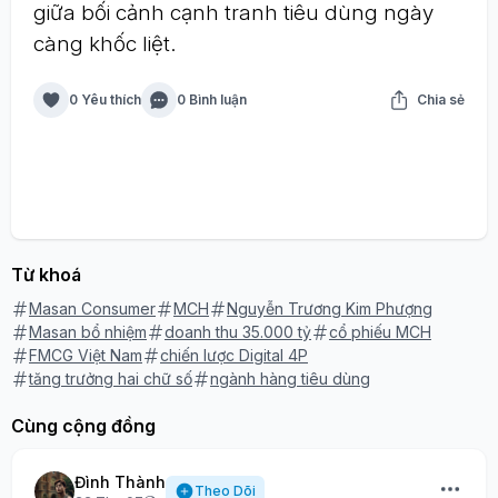
giữa bối cảnh cạnh tranh tiêu dùng ngày
càng khốc liệt.
0 Yêu thích
0 Bình luận
Chia sẻ
Từ khoá
Masan Consumer
MCH
Nguyễn Trương Kim Phượng
Masan bổ nhiệm
doanh thu 35.000 tỷ
cổ phiếu MCH
FMCG Việt Nam
chiến lược Digital 4P
tăng trưởng hai chữ số
ngành hàng tiêu dùng
Cùng cộng đồng
Đình Thành
Theo Dõi