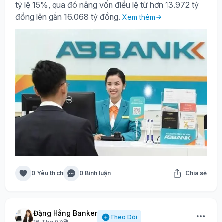
tỷ lệ 15%, qua đó nâng vốn điều lệ từ hơn 13.972 tỷ
đồng lên gần 16.068 tỷ đồng.
Xem thêm
0 Yêu thích
0 Bình luận
Chia sẻ
Đặng Hằng Banker
Theo Dõi
16 Thg 07