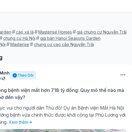
arden
cao xà lá
Masterise Homes
giá chung cư Nguyễn Trãi
chung cư Hà Nội
giá bán Hanoi Seasons Garden
Nội
Masterise
chung cư cao cấp Nguyễn Trãi
g
Minh
Theo Dõi
c
ông bệnh viện mắt hơn 718 tỷ đồng: Quy mô thế nào mà
ờ đến vậy?
ực vui cho người dân Thủ đô! Dự án Bệnh viện Mắt Hà Nội
ờng bệnh vừa chính thức được khởi công tại Phú Lương với
ủng.
Xem thêm