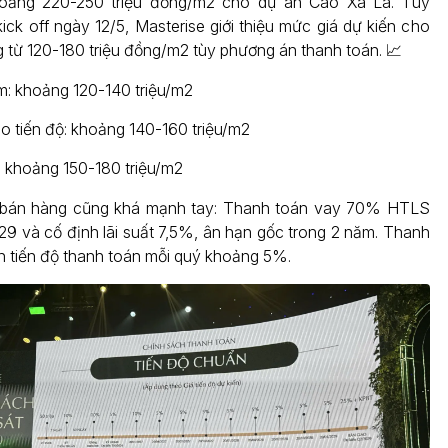
hoảng 220-250 triệu đồng/m2 cho dự án Cao Xà Lá. Tuy
 kick off ngày 12/5, Masterise giới thiệu mức giá dự kiến cho
 từ 120-180 triệu đồng/m2 tùy phương án thanh toán. 📈
: khoảng 120-140 triệu/m2
o tiến độ: khoảng 140-160 triệu/m2
 khoảng 150-180 triệu/m2
 bán hàng cũng khá mạnh tay: Thanh toán vay 70% HTLS
 và cố định lãi suất 7,5%, ân hạn gốc trong 2 năm. Thanh
n tiến độ thanh toán mỗi quý khoảng 5%.