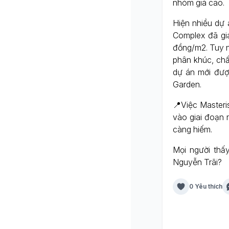
nhóm giá cao.
Hiện nhiều dự
Complex đã gia
đồng/m2. Tuy n
phân khúc, chấ
dự án mới đượ
Garden.
📍Việc Masteri
vào giai đoạn 
càng hiếm.
Mọi người thấ
Nguyễn Trãi?
0 Yêu thích