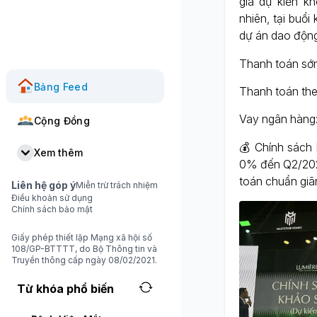
giá dự kiến k
nhiên, tại buổi
dự án dao động
Thanh toán sớm
Bảng Feed
Thanh toán the
Vay ngân hàng:
Cộng Đồng
💰 Chính sách
Xem thêm
0% đến Q2/2029
toán chuẩn giã
Liên hệ góp ý
Miễn trừ trách nhiệm
Điều khoản sử dụng
Chính sách bảo mật
Giấy phép thiết lập Mạng xã hội số
108/GP-BTTTT, do Bộ Thông tin và
Truyền thông cấp ngày 08/02/2021.
Từ khóa phổ biến