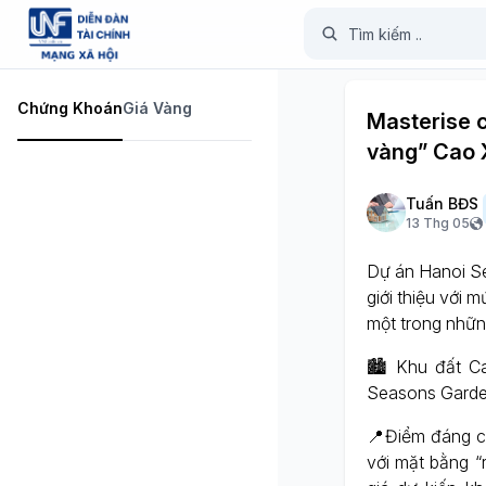
Chứng Khoán
Giá Vàng
Masterise c
vàng” Cao X
Tuấn BĐS
13 Thg 05
Dự án Hanoi Se
giới thiệu với 
một trong nhữn
🏙️ Khu đất C
Seasons Garde
📍Điểm đáng ch
với mặt bằng “