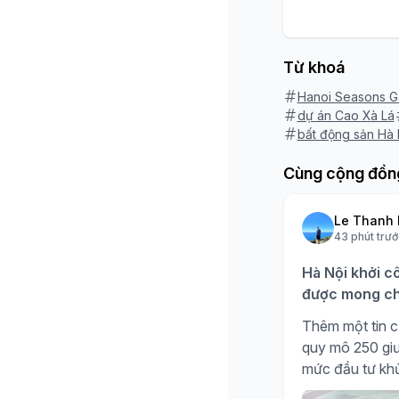
Từ khoá
Hanoi Seasons G
dự án Cao Xà Lá
bất động sản Hà 
Cùng cộng đồn
Le Thanh 
43 phút trướ
Hà Nội khởi c
được mong ch
Thêm một tin c
quy mô 250 giư
mức đầu tư kh