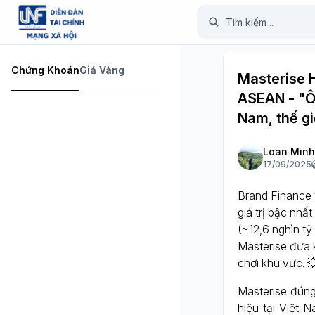
Chứng Khoán
Giá Vàng
Masterise H
ASEAN - "Ôn
Nam, thế gi
Loan Minh
17/09/2025
Brand Finance 
giá trị bậc nhấ
(~12,6 nghìn tỷ
Masterise đưa 
chơi khu vực. 
Masterise đúng
hiệu tại Việt 