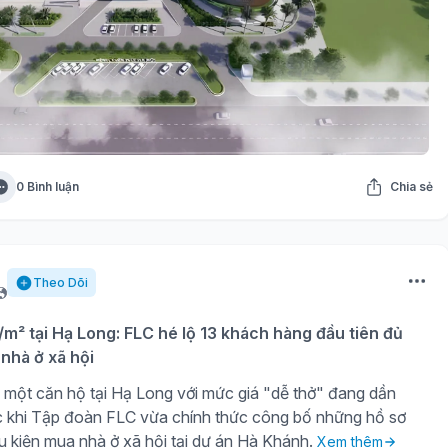
0 Bình luận
Chia sẻ
Theo Dõi
u/m² tại Hạ Long: FLC hé lộ 13 khách hàng đầu tiên đủ
nhà ở xã hội
một căn hộ tại Hạ Long với mức giá "dễ thở" đang dần
c khi Tập đoàn FLC vừa chính thức công bố những hồ sơ
ều kiện mua nhà ở xã hội tại dự án Hà Khánh.
Xem thêm