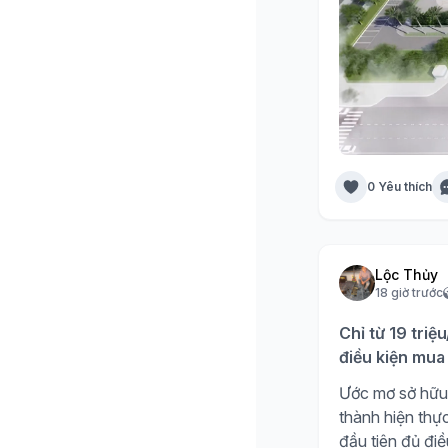
0 Yêu thích
Lộc Thủy
18 giờ trước
Chỉ từ 19 triệ
điều kiện mua 
Ước mơ sở hữu 
thành hiện thự
đầu tiên đủ đi