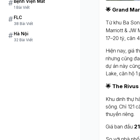
Bệnh Viện Mắt
1 Bài Viết
🌟 Grand Mar
FLC
Từ khu Ba Son 
38 Bài Viết
Marriott & JW M
Hà Nội
17–20 tỷ, căn 4
32 Bài Viết
Hiện nay, giá 
nhưng cũng đan
dự án này cũng 
Lake, căn hộ 1 
🌟 The Rivus
Khu dinh thự hà
sông. Chỉ 121 c
thuyền riêng.
Giá ban đầu
21
So với nhà phố/