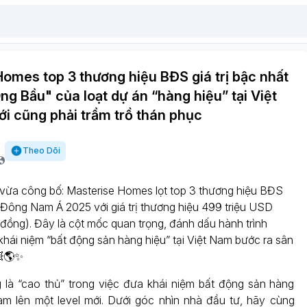
omes top 3 thương hiệu BĐS giá trị bậc nhất
g Bầu" của loạt dự án “hàng hiệu” tại Việt
ới cũng phải trầm trồ thán phục
Theo Dõi
vừa công bố: Masterise Homes lọt top 3 thương hiệu BĐS
t Đông Nam Á 2025 với giá trị thương hiệu 499 triệu USD
 đồng). Đây là cột mốc quan trọng, đánh dấu hành trình
khái niệm “bất động sản hàng hiệu” tại Việt Nam bước ra sân
💥🌎✨
 là “cao thủ” trong việc đưa khái niệm bất động sản hàng
Nam lên một level mới. Dưới góc nhìn nhà đầu tư, hãy cùng