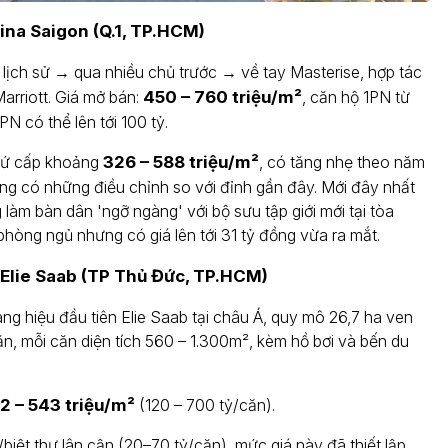
ina Saigon (Q.1, TP.HCM)
lịch sử → qua nhiều chủ trước → về tay Masterise, hợp tác
arriott. Giá mở bán:
450 – 760 triệu/m²
, căn hộ 1PN từ
PN có thể lên tới 100 tỷ.
thứ cấp khoảng
326 – 588 triệu/m²
, có tăng nhẹ theo năm
g có những điều chỉnh so với đỉnh gần đây. Mới đây nhất
làm bàn dân 'ngỡ ngàng' với bộ sưu tập giới mới tại tòa
phòng ngủ nhưng có giá lên tới 31 tỷ đồng vừa ra mắt.
 Elie Saab (TP Thủ Đức, TP.HCM)
ng hiệu đầu tiên Elie Saab tại châu Á, quy mô 26,7 ha ven
ăn, mỗi căn diện tích 560 – 1.300m², kèm hồ bơi và bến du
2 – 543 triệu/m²
(120 – 700 tỷ/căn).
biệt thự lân cận (20–70 tỷ/căn), mức giá này đã thiết lập