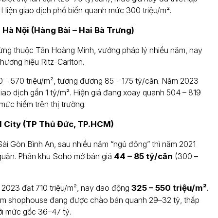
 Hiện giao dịch phổ biến quanh mức 300 triệu/m².
 Hà Nội (Hàng Bài – Hai Bà Trưng)
ừng thuộc Tân Hoàng Minh, vướng pháp lý nhiều năm, nay
thương hiệu Ritz-Carlton.
0 – 570 triệu/m², tương đương 85 – 175 tỷ/căn. Năm 2023
iao dịch gần 1 tỷ/m². Hiện giá đang xoay quanh 504 – 819
 mức hiếm trên thị trường.
l City (TP Thủ Đức, TP.HCM)
Sài Gòn Bình An, sau nhiều năm “ngủ đông” thì năm 2021
 quản. Phân khu Soho mở bán giá
44 – 85 tỷ/căn
(300 –
h 2023 đạt 710 triệu/m², nay dao động
325 – 550 triệu/m²
.
ẩm shophouse đang được chào bán quanh 29–32 tỷ, thấp
ới mức gốc 36–47 tỷ.