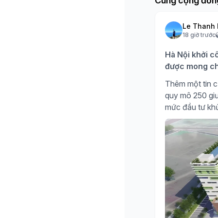
Cùng cộng đồn
Le Thanh 
18 giờ trước
Hà Nội khởi c
được mong ch
Thêm một tin c
quy mô 250 giư
mức đầu tư kh