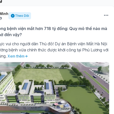
g
Minh
Theo Dõi
ông bệnh viện mắt hơn 718 tỷ đồng: Quy mô thế nào mà
ờ đến vậy?
ực vui cho người dân Thủ đô! Dự án Bệnh viện Mắt Hà Nội
ờng bệnh vừa chính thức được khởi công tại Phú Lương với
ủng.
Xem thêm