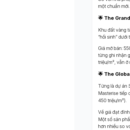
một chuẩn mới.
🌟 The Grand
Khu đất vàng t
“hồi sinh” dưới 
Giá mở bán: 55
từng ghi nhận g
triệu/m², vẫn ở
🌟 The Globa
Từng là dự án 
Masterise tiếp
450 triệu/m²).
Về giá đạt đỉn
Một số sản ph
hơn nhiều so v