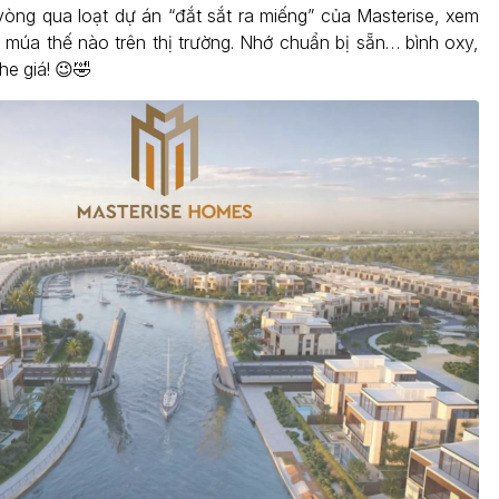
òng qua loạt dự án “đắt sắt ra miếng” của Masterise, xem
 múa thế nào trên thị trường. Nhớ chuẩn bị sẵn… bình oxy,
he giá! 😉🤣