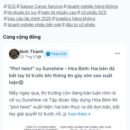
SCS
Saigon Cargo Service
doanh nghiệp hàng không
lợi nhuận kỷ lục
biên lợi nhuận cao
cổ phiếu SCS
báo cáo tài chính 2025
logistics hàng không
doanh nghiệp nhiều tiền mặt
đầu tư cổ phiếu
Cùng cộng đồng
Đình Thành
Theo Dõi
22 Thg 07
“Plot twist” vụ Sunshine – Hòa Bình: Hai bên đã
bắt tay từ trước khi thông tin gây xôn xao xuất
hiện😌
Mấy ngày qua, thị trường còn đang bàn luận rôm rả
về vụ Sunshine và Tập đoàn Xây dựng Hòa Bình thì
“plot twist” xuất hiện: hai bên thực ra đã dọn bàn, bắt
tay giải quyết từ trước rồi 🤝
Xem thêm