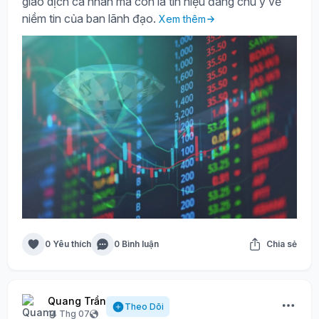
giao dịch cá nhân mà còn là tín hiệu đáng chú ý về
niềm tin của ban lãnh đạo.
Xem thêm
0 Yêu thích
0 Bình luận
Chia sẻ
Quang Trần
Theo Dõi
14 Thg 07