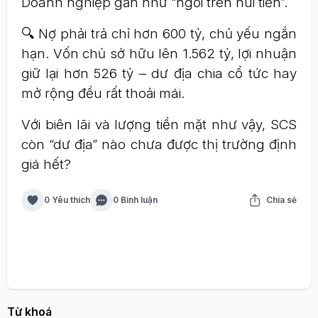
Doanh nghiệp gần như “ngồi trên núi tiền”.
🔍 Nợ phải trả chỉ hơn 600 tỷ, chủ yếu ngắn
hạn. Vốn chủ sở hữu lên 1.562 tỷ, lợi nhuận
giữ lại hơn 526 tỷ – dư địa chia cổ tức hay
mở rộng đều rất thoải mái.
Với biên lãi và lượng tiền mặt như vậy, SCS
còn “dư địa” nào chưa được thị trường định
giá hết?
0 Yêu thích
0 Bình luận
Chia sẻ
Từ khoá