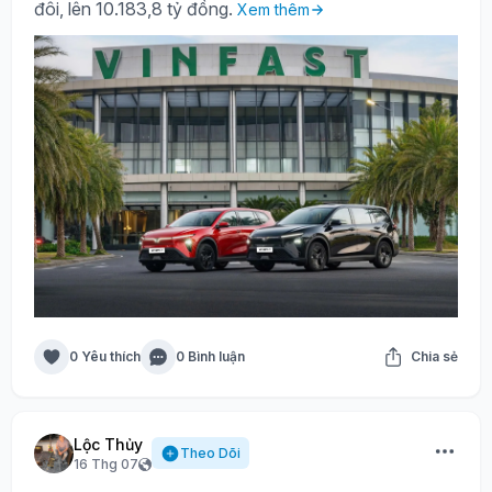
đôi, lên 10.183,8 tỷ đồng.
Xem thêm
0 Yêu thích
0 Bình luận
Chia sẻ
Lộc Thủy
Theo Dõi
16 Thg 07