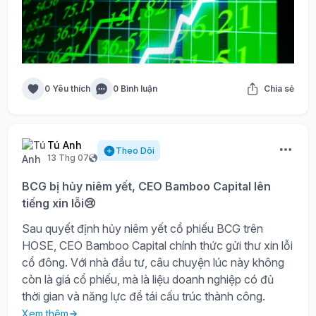
0 Yêu thích
0 Bình luận
Chia sẻ
Tú Anh
Theo Dõi
13 Thg 07
BCG bị hủy niêm yết, CEO Bamboo Capital lên
tiếng xin lỗi😢
Sau quyết định hủy niêm yết cổ phiếu BCG trên
HOSE, CEO Bamboo Capital chính thức gửi thư xin lỗi
cổ đông. Với nhà đầu tư, câu chuyện lúc này không
còn là giá cổ phiếu, mà là liệu doanh nghiệp có đủ
thời gian và năng lực để tái cấu trúc thành công.
Xem thêm