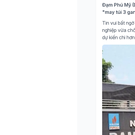
Đạm Phú Mỹ (D
"may túi 3 ga
Tin vui bất n
nghiệp vừa chố
dự kiến chi hơn