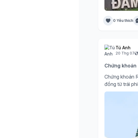
0 Yêu thích
Tú Anh
20 Thg 07
Chứng khoán R
Chứng khoán R
đồng từ trái ph