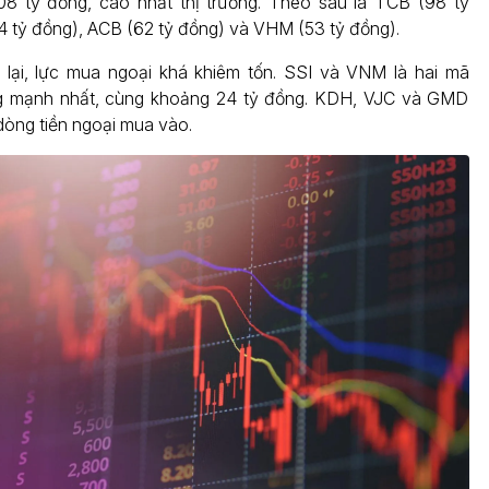
08 tỷ đồng, cao nhất thị trường. Theo sau là TCB (98 tỷ
 tỷ đồng), ACB (62 tỷ đồng) và VHM (53 tỷ đồng).
 lại, lực mua ngoại khá khiêm tốn. SSI và VNM là hai mã
 mạnh nhất, cùng khoảng 24 tỷ đồng. KDH, VJC và GMD
dòng tiền ngoại mua vào.