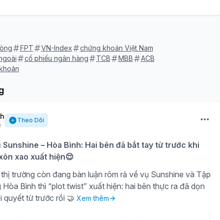
Ròng
FPT
VN-Index
chứng khoán Việt Nam
ngoài
cổ phiếu ngân hàng
TCB
MBB
ACB
 khoán
g
nh
Theo Dõi
ụ Sunshine – Hòa Bình: Hai bên đã bắt tay từ trước khi
 xôn xao xuất hiện😌
thị trường còn đang bàn luận rôm rả về vụ Sunshine và Tập
òa Bình thì “plot twist” xuất hiện: hai bên thực ra đã dọn
i quyết từ trước rồi 🤝
Xem thêm