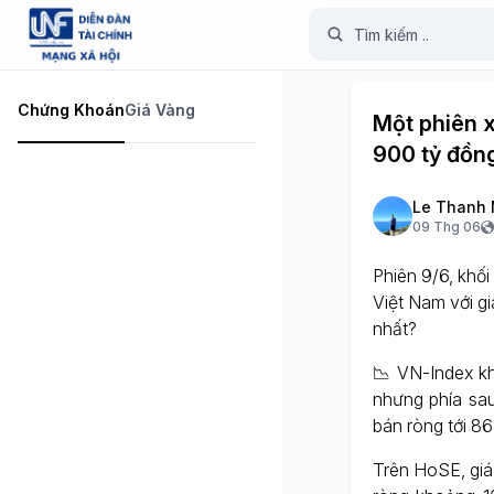
Chứng Khoán
Giá Vàng
Một phiên 
900 tỷ đồng
Le Thanh 
09 Thg 06
Phiên 9/6, khối
Việt Nam với gi
nhất?
📉 VN-Index kh
nhưng phía sau
bán ròng tới 86
Trên HoSE, giá 