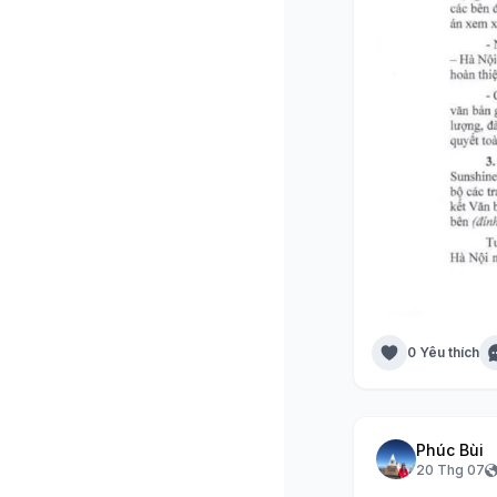
0 Yêu thích
Phúc Bùi
20 Thg 07