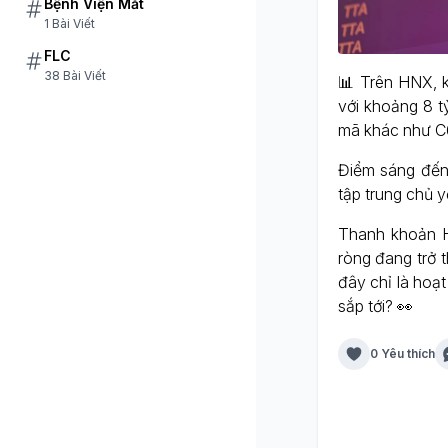
Bệnh Viện Mắt
1 Bài Viết
FLC
38 Bài Viết
📊 Trên HNX, k
với khoảng 8 t
mã khác như C
Điểm sáng đến
tập trung chủ 
Thanh khoản Ho
ròng đang trở 
đây chỉ là hoạ
sắp tới? 👀
0 Yêu thích