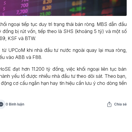
hối ngoại tiếp tục duy trì trạng thái bán ròng. MBS dẫn đầu
ỷ đồng bị rút vốn, tiếp theo là SHS (khoảng 5 tỷ) và một số
69, KSF và BTW.
 từ UPCoM khi nhà đầu tư nước ngoài quay lại mua ròng,
yếu vào ABB và F88.
SE đạt hơn 11.200 tỷ đồng, việc khối ngoại liên tục bán
thành yếu tố được nhiều nhà đầu tư theo dõi sát. Theo bạn,
t động cơ cấu ngắn hạn hay tín hiệu cần lưu ý cho dòng tiền
0 Bình luận
Chia sẻ