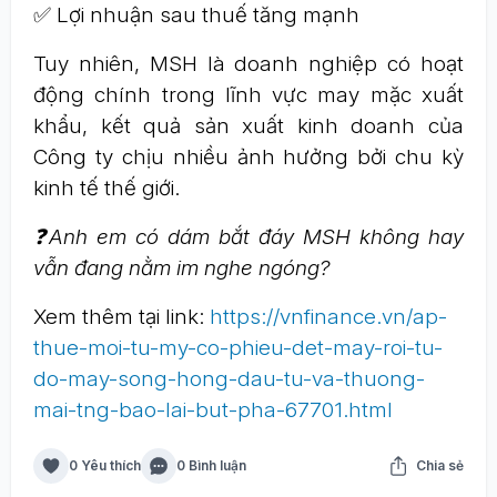
✅ Lợi nhuận sau thuế tăng mạnh
Tuy nhiên, MSH là doanh nghiệp có hoạt
động chính trong lĩnh vực may mặc xuất
khẩu, kết quả sản xuất kinh doanh của
Công ty chịu nhiều ảnh hưởng bởi chu kỳ
kinh tế thế giới.
❓Anh em có dám bắt đáy MSH không hay
vẫn đang nằm im nghe ngóng?
Xem thêm tại link:
https://vnfinance.vn/ap-
thue-moi-tu-my-co-phieu-det-may-roi-tu-
do-may-song-hong-dau-tu-va-thuong-
mai-tng-bao-lai-but-pha-67701.html
0 Yêu thích
0 Bình luận
Chia sẻ