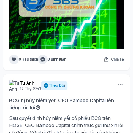
0 Yêu thích
0 Bình luận
Chia sẻ
Tú Anh
Theo Dõi
13 Thg 07
BCG bị hủy niêm yết, CEO Bamboo Capital lên
tiếng xin lỗi😢
Sau quyết định hủy niêm yết cổ phiếu BCG trên
HOSE, CEO Bamboo Capital chính thức gửi thư xin lỗi
cổ đông. Với nhà đầu tư, câu chuyện lúc này không