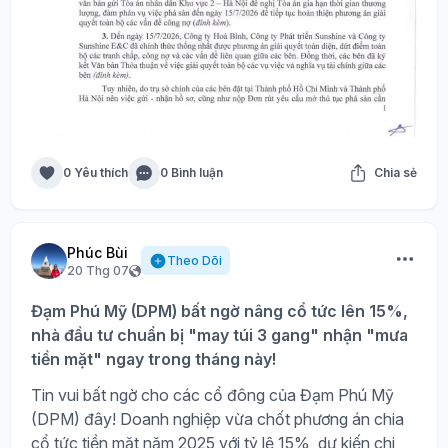
0 Yêu thích
0 Bình luận
Chia sẻ
Phúc Bùi
Theo Dõi
20 Thg 07
Đạm Phú Mỹ (DPM) bất ngờ nâng cổ tức lên 15%,
nhà đầu tư chuẩn bị "may túi 3 gang" nhận "mưa
tiền mặt" ngay trong tháng này!
Tin vui bất ngờ cho các cổ đông của Đạm Phú Mỹ
(DPM) đây! Doanh nghiệp vừa chốt phương án chia
cổ tức tiền mặt năm 2025 với tỷ lệ 15%, dự kiến chi