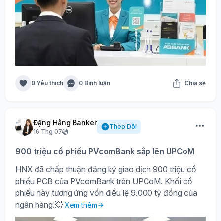
0 Yêu thích
0 Bình luận
Chia sẻ
Đặng Hằng Banker
Theo Dõi
16 Thg 07
900 triệu cổ phiếu PVcomBank sắp lên UPCoM
HNX đã chấp thuận đăng ký giao dịch 900 triệu cổ
phiếu PCB của PVcomBank trên UPCoM. Khối cổ
phiếu này tương ứng vốn điều lệ 9.000 tỷ đồng của
ngân hàng.💥
Xem thêm