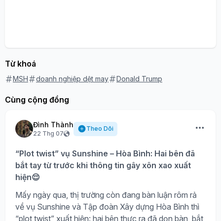
Từ khoá
MSH
doanh nghiệp dệt may
Donald Trump
Cùng cộng đồng
Đình Thành
Theo Dõi
22 Thg 07
“Plot twist” vụ Sunshine – Hòa Bình: Hai bên đã
bắt tay từ trước khi thông tin gây xôn xao xuất
hiện😌
Mấy ngày qua, thị trường còn đang bàn luận rôm rả
về vụ Sunshine và Tập đoàn Xây dựng Hòa Bình thì
“plot twist” xuất hiện: hai bên thực ra đã dọn bàn, bắt