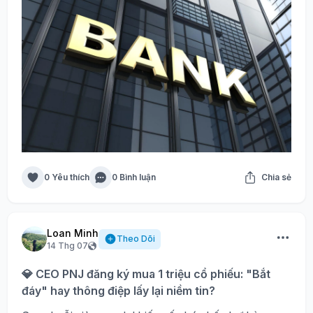
0 Yêu thích
0 Bình luận
Chia sẻ
Loan Minh
Theo Dõi
14 Thg 07
💎 CEO PNJ đăng ký mua 1 triệu cổ phiếu: "Bắt
đáy" hay thông điệp lấy lại niềm tin?