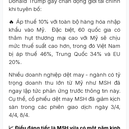
Donald Trump gây chấn động giới tài chính
khi tuyên bố:
🔥 Áp thuế 10% với toàn bộ hàng hóa nhập
khẩu vào Mỹ. Đặc biệt, 60 quốc gia có
thâm hụt thương mại cao với Mỹ sẽ chịu
mức thuế suất cao hơn, trong đó Việt Nam
bị áp thuế 46%, Trung Quốc 34% và EU
20%.
Nhiều doanh nghiệp dệt may - ngành có tỷ
trọng doanh thu lớn từ Mỹ như MSH đã
ngay lập tức phản ứng trước thông tin này.
Cụ thể, cổ phiếu dệt may MSH đã giảm kịch
sàn trong các phiên giao dịch ngày 3/4,
4/4, 8/4.
📈 Điều đáng tiếc là MSH vừa có một năm kinh