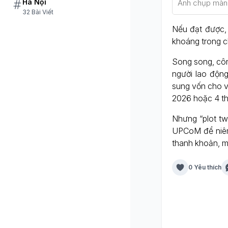
Hà Nội
Ảnh chụp màn 
32 Bài Viết
Nếu đạt được,
khoáng trong c
Song song, côn
người lao động
sung vốn cho v
2026 hoặc 4 t
Nhưng “plot tw
UPCoM để niêm
thanh khoản, mà
0 Yêu thích