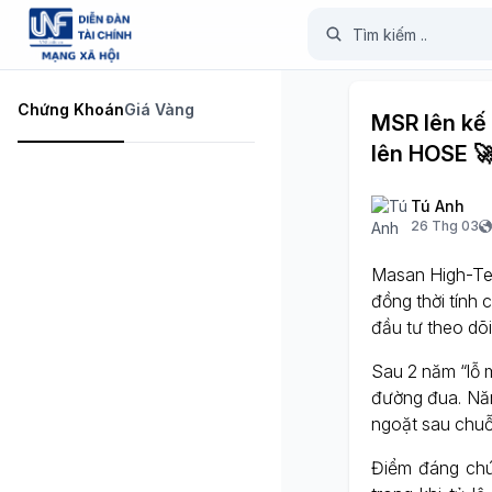
Chứng Khoán
Giá Vàng
MSR lên kế 
lên HOSE 
Tú Anh
26 Thg 03
Masan High-Tec
đồng thời tính
đầu tư theo dõ
Sau 2 năm “lỗ 
đường đua. Năm
ngoặt sau chuỗ
Điểm đáng chú 