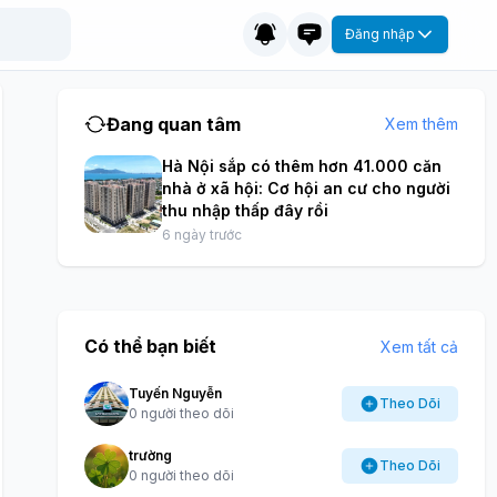
Đăng nhập
Đang quan tâm
Xem thêm
Hà Nội sắp có thêm hơn 41.000 căn
nhà ở xã hội: Cơ hội an cư cho người
thu nhập thấp đây rồi
6 ngày trước
Có thể bạn biết
Xem tất cả
Tuyến Nguyễn
Theo Dõi
0 người theo dõi
trường
Theo Dõi
0 người theo dõi