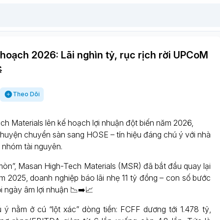
hoạch 2026: Lãi nghìn tỷ, rục rịch rời UPCoM

Theo Dõi
h Materials lên kế hoạch lợi nhuận đột biến năm 2026,
 chuyện chuyển sàn sang HOSE – tín hiệu đáng chú ý với nhà
i nhóm tài nguyên.
mòn”, Masan High-Tech Materials (MSR) đã bắt đầu quay lại
 2025, doanh nghiệp báo lãi nhẹ 11 tỷ đồng – con số bước
i ngày âm lợi nhuận 📉➡️📈
ý nằm ở cú “lột xác” dòng tiền: FCFF dương tới 1.478 tỷ,