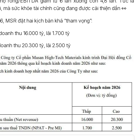
ệ nợ ròng/EBITDA giảm từ 6 lần xuống còn 4,8 lần. Tức là
i, mà sức khỏe tài chính cũng đang được cải thiện dần 👀
, MSR đặt hai kịch bản khá “tham vọng”:
doanh thu 16.000 tỷ, lãi 1.700 tỷ
oanh thu 20.300 tỷ, lãi 2.500 tỷ