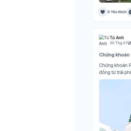
0 Yêu thích
Tú Anh
20 Thg 07
Chứng khoán R
Chứng khoán R
đồng từ trái ph