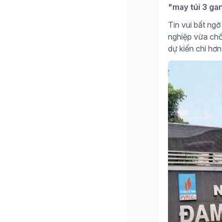
"may túi 3 ga
Tin vui bất n
nghiệp vừa chố
dự kiến chi hơn