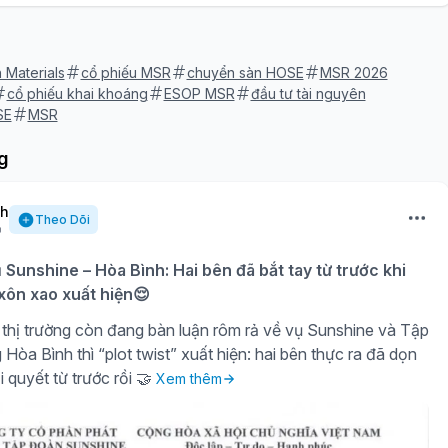
 Materials
cổ phiếu MSR
chuyển sàn HOSE
MSR 2026
cổ phiếu khai khoáng
ESOP MSR
đầu tư tài nguyên
SE
MSR
g
nh
Theo Dõi
ụ Sunshine – Hòa Bình: Hai bên đã bắt tay từ trước khi
 xôn xao xuất hiện😌
thị trường còn đang bàn luận rôm rả về vụ Sunshine và Tập
òa Bình thì “plot twist” xuất hiện: hai bên thực ra đã dọn
i quyết từ trước rồi 🤝
Xem thêm