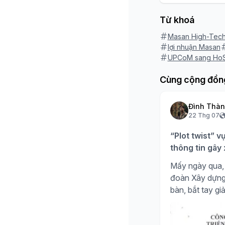
Từ khoá
Masan High-Tech
lợi nhuận Masan
UPCoM sang Ho
Cùng cộng đồn
Đình Thà
22 Thg 07
“Plot twist” v
thông tin gây
Mấy ngày qua, 
đoàn Xây dựng H
bàn, bắt tay giả