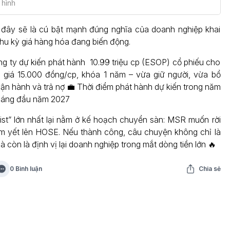
hình
 đây sẽ là cú bật mạnh đúng nghĩa của doanh nghiệp khai
hu kỳ giá hàng hóa đang biến động.
g ty dự kiến phát hành 10.99 triệu cp (ESOP) cổ phiếu cho
 giá 15.000 đồng/cp, khóa 1 năm – vừa giữ người, vừa bổ
ận hành và trả nợ 💼 Thời điểm phát hành dự kiến trong năm
háng đầu năm 2027
ist” lớn nhất lại nằm ở kế hoạch chuyển sàn: MSR muốn rời
 yết lên HOSE. Nếu thành công, câu chuyện không chỉ là
 còn là định vị lại doanh nghiệp trong mắt dòng tiền lớn 🔥
0 Bình luận
Chia sẻ