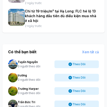
2 ngày trước
Chỉ từ 19 triệu/m² tại Hạ Long: FLC hé lộ 13
khách hàng đầu tiên đủ điều kiện mua nhà
ở xã hội
2 ngày trước
Có thể bạn biết
Xem tất cả
Tuyến Nguyễn
Theo Dõi
0 người theo dõi
trường
Theo Dõi
0 người theo dõi
Trường Harper
Theo Dõi
0 người theo dõi
Trần Đức Trí
Theo Dõi
0 người theo dõi