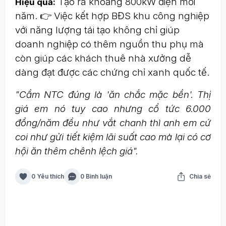
Tạo ra khoảng 800kW điện mỗi
Hiệu quả:
năm. 👉 Việc kết hợp BĐS khu công nghiệp
với năng lượng tái tạo không chỉ giúp
doanh nghiệp có thêm nguồn thu phụ mà
còn giúp các khách thuê nhà xưởng dễ
dàng đạt được các chứng chỉ xanh quốc tế.
"Cầm NTC đúng là 'ăn chắc mặc bền'. Thị
giá em nó tuy cao nhưng cổ tức 6.000
đồng/năm đều như vắt chanh thì anh em cứ
coi như gửi tiết kiệm lãi suất cao mà lại có cơ
hội ăn thêm chênh lệch giá".
0 Yêu thích
0 Bình luận
Chia sẻ