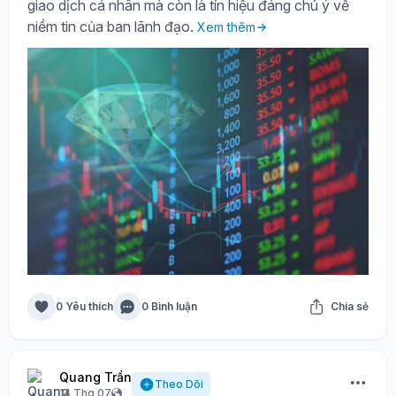
giao dịch cá nhân mà còn là tín hiệu đáng chú ý về
niềm tin của ban lãnh đạo.
Xem thêm
0 Yêu thích
0 Bình luận
Chia sẻ
Quang Trần
Theo Dõi
14 Thg 07