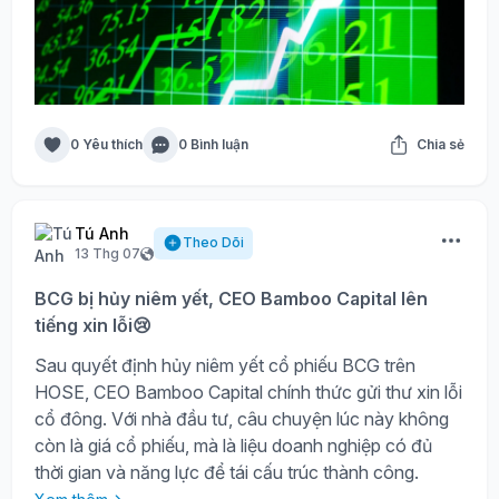
0 Yêu thích
0 Bình luận
Chia sẻ
Tú Anh
Theo Dõi
13 Thg 07
BCG bị hủy niêm yết, CEO Bamboo Capital lên
tiếng xin lỗi😢
Sau quyết định hủy niêm yết cổ phiếu BCG trên
HOSE, CEO Bamboo Capital chính thức gửi thư xin lỗi
cổ đông. Với nhà đầu tư, câu chuyện lúc này không
còn là giá cổ phiếu, mà là liệu doanh nghiệp có đủ
thời gian và năng lực để tái cấu trúc thành công.