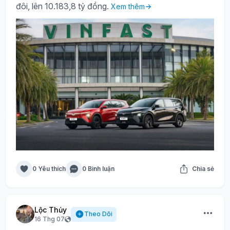
đôi, lên 10.183,8 tỷ đồng.
Xem thêm
0 Yêu thích
0 Bình luận
Chia sẻ
Lộc Thủy
Theo Dõi
16 Thg 07