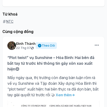
Từ khoá
NTC
Cùng cộng đồng
Đình Thành
Theo Dõi
22 Thg 07
“Plot twist” vụ Sunshine – Hòa Bình: Hai bên đã
bắt tay từ trước khi thông tin gây xôn xao xuất
hiện😌
Mấy ngày qua, thị trường còn đang bàn luận rôm rả
về vụ Sunshine và Tập đoàn Xây dựng Hòa Bình thì
“plot twist” xuất hiện: hai bên thực ra đã dọn bàn, bắt
tay giải quyết từ trước rồi 🤝
Xem thêm