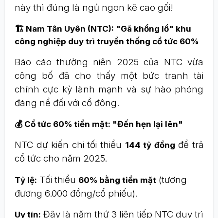
này thì đúng là ngủ ngon kê cao gối!
🏗️ Nam Tân Uyên (NTC): "Gã khổng lồ" khu
công nghiệp duy trì truyền thống cổ tức 60%
Báo cáo thường niên 2025 của NTC vừa
công bố đã cho thấy một bức tranh tài
chính cực kỳ lành mạnh và sự hào phóng
đáng nể đối với cổ đông.
💰 Cổ tức 60% tiền mặt: "Đến hẹn lại lên"
NTC dự kiến chi tối thiểu
để trả
144 tỷ đồng
cổ tức cho năm 2025.
Tối thiểu
(tương
Tỷ lệ:
60% bằng tiền mặt
đương 6.000 đồng/cổ phiếu).
Đây là năm thứ 3 liên tiếp NTC duy trì
Uy tín: