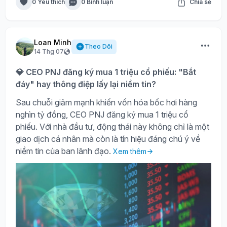
0 Yêu thích
0 Bình luận
Chia sẻ
Loan Minh
Theo Dõi
14 Thg 07
💎 CEO PNJ đăng ký mua 1 triệu cổ phiếu: "Bắt
đáy" hay thông điệp lấy lại niềm tin?
Sau chuỗi giảm mạnh khiến vốn hóa bốc hơi hàng
nghìn tỷ đồng, CEO PNJ đăng ký mua 1 triệu cổ
phiếu. Với nhà đầu tư, động thái này không chỉ là một
giao dịch cá nhân mà còn là tín hiệu đáng chú ý về
niềm tin của ban lãnh đạo.
Xem thêm