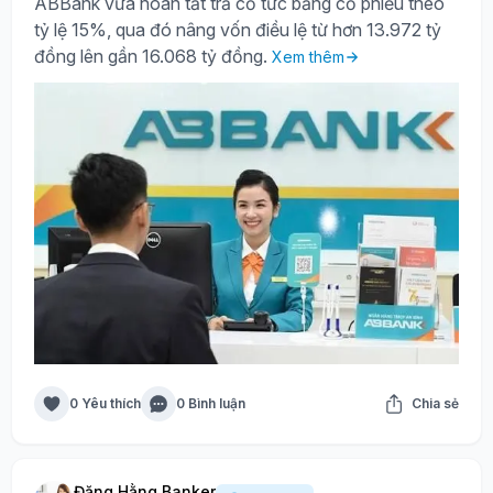
ABBank vừa hoàn tất trả cổ tức bằng cổ phiếu theo
tỷ lệ 15%, qua đó nâng vốn điều lệ từ hơn 13.972 tỷ
đồng lên gần 16.068 tỷ đồng.
Xem thêm
0 Yêu thích
0 Bình luận
Chia sẻ
Đặng Hằng Banker