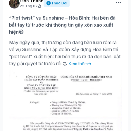
Đình Thành
Theo Dõi
22 Thg 07
“Plot twist” vụ Sunshine – Hòa Bình: Hai bên đã
bắt tay từ trước khi thông tin gây xôn xao xuất
hiện😌
Mấy ngày qua, thị trường còn đang bàn luận rôm rả
về vụ Sunshine và Tập đoàn Xây dựng Hòa Bình thì
“plot twist” xuất hiện: hai bên thực ra đã dọn bàn, bắt
tay giải quyết từ trước rồi 🤝
Xem thêm