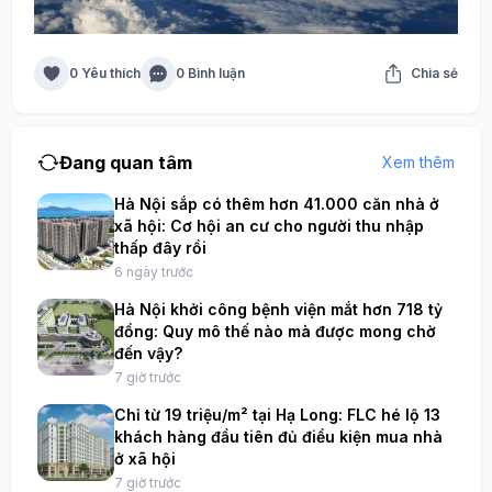
0 Yêu thích
0 Bình luận
Chia sẻ
Đang quan tâm
Xem thêm
Hà Nội sắp có thêm hơn 41.000 căn nhà ở
xã hội: Cơ hội an cư cho người thu nhập
thấp đây rồi
6 ngày trước
Hà Nội khởi công bệnh viện mắt hơn 718 tỷ
đồng: Quy mô thế nào mà được mong chờ
đến vậy?
7 giờ trước
Chỉ từ 19 triệu/m² tại Hạ Long: FLC hé lộ 13
khách hàng đầu tiên đủ điều kiện mua nhà
ở xã hội
7 giờ trước