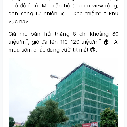
chỗ đỗ ô tô. Mỗi căn hộ đều có view rộng,
đón sáng tự nhiên ☀️ – khá “hiếm” ở khu
vực này.
Giá mở bán hồi tháng 6 chỉ khoảng 80
triệu/m², giờ đã lên 110–120 triệu/m² 🏠. Ai
mua sớm chắc đang cười tít mắt 😎.