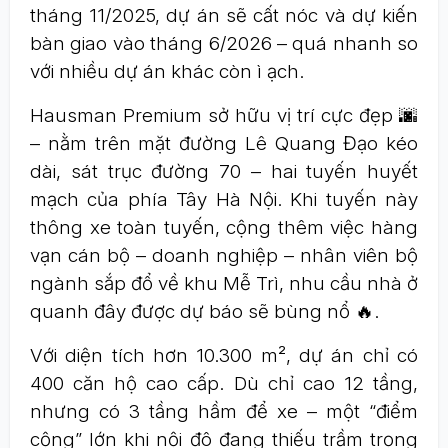
tháng 11/2025, dự án sẽ cất nóc và dự kiến
bàn giao vào tháng 6/2026 – quá nhanh so
với nhiều dự án khác còn ì ạch.
Hausman Premium sở hữu vị trí cực đẹp 🌆
– nằm trên mặt đường Lê Quang Đạo kéo
dài, sát trục đường 70 – hai tuyến huyết
mạch của phía Tây Hà Nội. Khi tuyến này
thông xe toàn tuyến, cộng thêm việc hàng
vạn cán bộ – doanh nghiệp – nhân viên bộ
ngành sắp đổ về khu Mễ Trì, nhu cầu nhà ở
quanh đây được dự báo sẽ bùng nổ 🔥.
Với diện tích hơn 10.300 m², dự án chỉ có
400 căn hộ cao cấp. Dù chỉ cao 12 tầng,
nhưng có 3 tầng hầm để xe – một “điểm
cộng” lớn khi nội đô đang thiếu trầm trọng