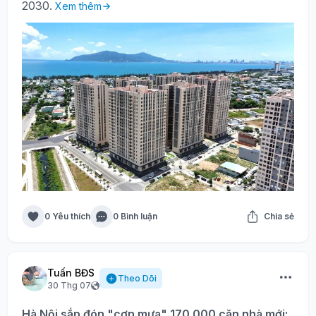
2030.
Xem thêm
0 Yêu thích
0 Bình luận
Chia sẻ
Tuấn BĐS
Theo Dõi
30 Thg 07
Hà Nội sắp đón "cơn mưa" 170.000 căn nhà mới: