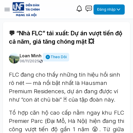
Đăng nhập
💬 “Nhà FLC” tái xuất: Dự án vượt tiến độ
cả năm, giá tăng chóng mặt 💥
Loan Minh
Theo Dõi
06/11/2025
FLC đang cho thấy những tín hiệu hồi sinh
rõ nét — mà nổi bật nhất là Hausman
Premium Residences, dự án đang được ví
như “con át chủ bài” 🃏 của tập đoàn này.
Tổ hợp căn hộ cao cấp nằm ngay khu FLC
Premier Parc (Đại Mỗ, Hà Nội) hiện đang thi
công vượt tiến độ gần 1 năm 😮. Từ giữa