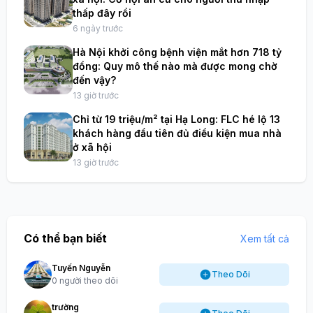
thấp đây rồi
6 ngày trước
Hà Nội khởi công bệnh viện mắt hơn 718 tỷ
đồng: Quy mô thế nào mà được mong chờ
đến vậy?
13 giờ trước
Chỉ từ 19 triệu/m² tại Hạ Long: FLC hé lộ 13
khách hàng đầu tiên đủ điều kiện mua nhà
ở xã hội
13 giờ trước
Có thể bạn biết
Xem tất cả
Tuyến Nguyễn
Theo Dõi
0 người theo dõi
trường