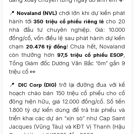
📍
chơi lớn khi dự kiến phát
Novaland (NVL)
hành tới
cho 20
350 triệu cổ phiếu riêng lẻ
nhà đầu tư chuyên nghiệp. Giá: 10.000
đồng/cổ, vốn điều lệ sau phát hành dự kiến
chạm
! Chưa hết, Novaland
20.476 tỷ đồng
còn thưởng hơn
,
97,5 triệu cổ phiếu ESOP
Tổng Giám đốc Dương Văn Bắc “ôm” gần 9
triệu cổ 👀
📍
trở lại đường đua với kế
DIC Corp (DIG)
hoạch chào bán 150 triệu cổ phiếu cho cổ
đông hiện hữu, giá 12.000 đồng/cổ. Số tiền
1.800 tỷ dự kiến dùng để trả trái phiếu và
triển khai các dự án “xịn sò” như Cap Saint
Jacques (Vũng Tàu) và KĐT Vị Thanh (Hậu