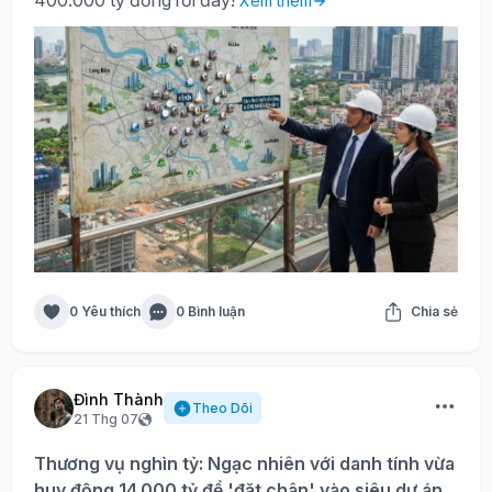
Xem thêm
0 Yêu thích
0 Bình luận
Chia sẻ
Đình Thành
Theo Dõi
21 Thg 07
Thương vụ nghìn tỷ: Ngạc nhiên với danh tính vừa
huy động 14.000 tỷ để 'đặt chân' vào siêu dự án