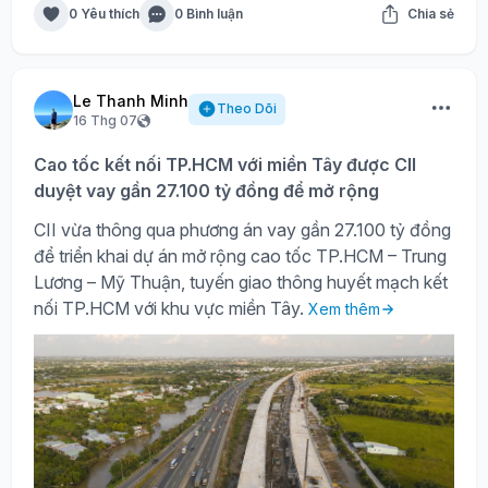
0 Yêu thích
0 Bình luận
Chia sẻ
Le Thanh Minh
Theo Dõi
16 Thg 07
Cao tốc kết nối TP.HCM với miền Tây được CII
duyệt vay gần 27.100 tỷ đồng để mở rộng
CII vừa thông qua phương án vay gần 27.100 tỷ đồng
để triển khai dự án mở rộng cao tốc TP.HCM – Trung
Lương – Mỹ Thuận, tuyến giao thông huyết mạch kết
nối TP.HCM với khu vực miền Tây.
Xem thêm