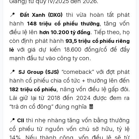
Giang) từ quý IV/2025 đến 2026.
📍
thì vừa hoàn tất phát
Đất Xanh (DXG)
hành
, tăng vốn
148 triệu cổ phiếu thưởng
điều lệ lên
. Tiếp theo, họ
hơn 10.200 tỷ đồng
còn định phát hành
93,5 triệu cổ phiếu riêng
với giá dự kiến 18.600 đồng/cổ để đẩy
lẻ
mạnh đầu tư vào công ty con.
📍
“comeback” với đợt phát
SJ Group (SJS)
hành cổ phiếu chia cổ tức + thưởng lên đến
, nâng vốn điều lệ gấp đôi.
182 triệu cổ phiếu
Lãi giữ lại từ 2018 đến 2024 được đem ra
“trả ơn cổ đông” đúng nghĩa 🧧
📍
thì nhẹ nhàng tăng vốn bằng thưởng
CII
cổ phiếu từ nguồn vốn chủ sở hữu, tỷ lệ
14%. Nếu thành công, vốn điều lệ sẽ từ