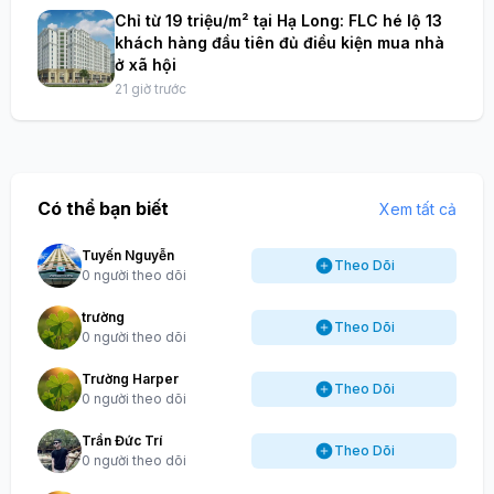
Chỉ từ 19 triệu/m² tại Hạ Long: FLC hé lộ 13
khách hàng đầu tiên đủ điều kiện mua nhà
ở xã hội
21 giờ trước
Có thể bạn biết
Xem tất cả
Tuyến Nguyễn
Theo Dõi
0 người theo dõi
trường
Theo Dõi
0 người theo dõi
Trường Harper
Theo Dõi
0 người theo dõi
Trần Đức Trí
Theo Dõi
0 người theo dõi