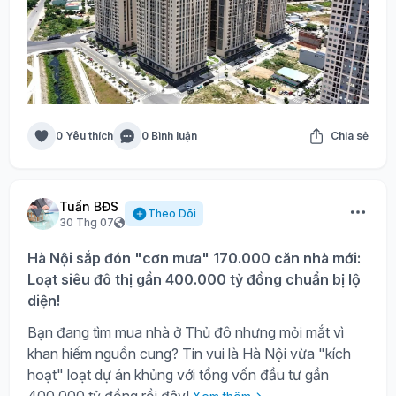
0 Yêu thích
0 Bình luận
Chia sẻ
Tuấn BĐS
Theo Dõi
30 Thg 07
Hà Nội sắp đón "cơn mưa" 170.000 căn nhà mới:
Loạt siêu đô thị gần 400.000 tỷ đồng chuẩn bị lộ
diện!
Bạn đang tìm mua nhà ở Thủ đô nhưng mỏi mắt vì
khan hiếm nguồn cung? Tin vui là Hà Nội vừa "kích
hoạt" loạt dự án khủng với tổng vốn đầu tư gần
400.000 tỷ đồng rồi đây!