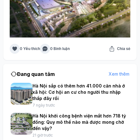
0 Yêu thích
0 Bình luận
Chia sẻ
Đang quan tâm
Xem thêm
Hà Nội sắp có thêm hơn 41.000 căn nhà ở
xã hội: Cơ hội an cư cho người thu nhập
thấp đây rồi
7 ngày trước
Hà Nội khởi công bệnh viện mắt hơn 718 tỷ
đồng: Quy mô thế nào mà được mong chờ
đến vậy?
21 giờ trước