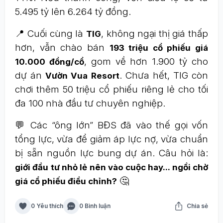
5.495 tỷ lên 6.264 tỷ đồng.
📍 Cuối cùng là
, không ngại thị giá thấp
TIG
hơn, vẫn chào bán
193 triệu cổ phiếu giá
, gom về hơn 1.900 tỷ cho
10.000 đồng/cổ
dự án
. Chưa hết, TIG còn
Vườn Vua Resort
chơi thêm 50 triệu cổ phiếu riêng lẻ cho tối
đa 100 nhà đầu tư chuyên nghiệp.
💬 Các “ông lớn” BĐS đã vào thế gọi vốn
tổng lực, vừa để giảm áp lực nợ, vừa chuẩn
bị sẵn nguồn lực bung dự án. Câu hỏi là:
giới đầu tư nhỏ lẻ nên vào cuộc hay... ngồi chờ
🤔
giá cổ phiếu điều chỉnh?
0 Yêu thích
0 Bình luận
Chia sẻ