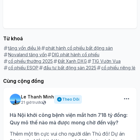
Từ khoá
tăng vốn điều lệ
phát hành cổ phiếu bất động sản
Novaland tăng vốn
DIG phát hành cổ phiếu
cổ phiếu thưởng 2025
Đất Xanh DXG
TIG Vườn Vua
cổ phiếu ESOP
đầu tư bất động sản 2025
cổ phiếu riêng lẻ
Cùng cộng đồng
Le Thanh Minh
Theo Dõi
21 giờ trước
Hà Nội khởi công bệnh viện mắt hơn 718 tỷ đồng:
Quy mô thế nào mà được mong chờ đến vậy?
Thêm một tin cực vui cho người dân Thủ đô! Dự án