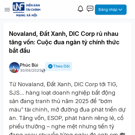
Đăng nhập
Novaland, Đất Xanh, DIC Corp rủ nhau
tăng vốn: Cuộc đua ngàn tỷ chính thức
bắt đầu
Phúc Bùi
Theo Dõi
30/06/2025
Từ Novaland, Đất Xanh, DIC Corp tới TIG,
SJS... hàng loạt doanh nghiệp bất động
sản đang tranh thủ năm 2025 để “bơm
máu” tài chính, mở đường đua phát triển dự
án. Tăng vốn, ESOP, phát hành riêng lẻ, cổ
phiếu thưởng – nghe mệt nhưng tiền tỷ
đang xoay chuyển từng ngày đó anh em 💸