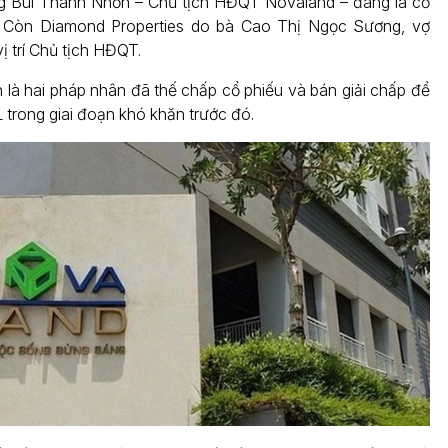
g Bùi Thành Nhơn – Chủ tịch HĐQT Novaland – đang là cổ
. Còn Diamond Properties do bà Cao Thị Ngọc Sương, vợ
ị trí Chủ tịch HĐQT.
 là hai pháp nhân đã thế chấp cổ phiếu và bán giải chấp để
 trong giai đoạn khó khăn trước đó.