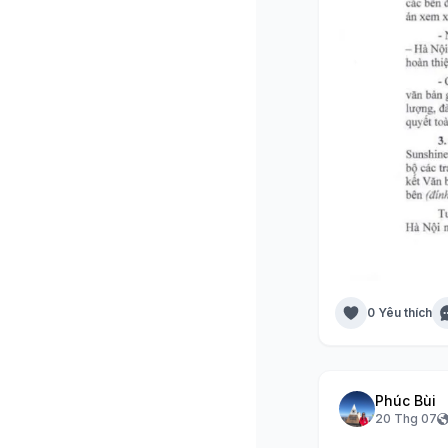
0 Yêu thích
Phúc Bùi
20 Thg 07