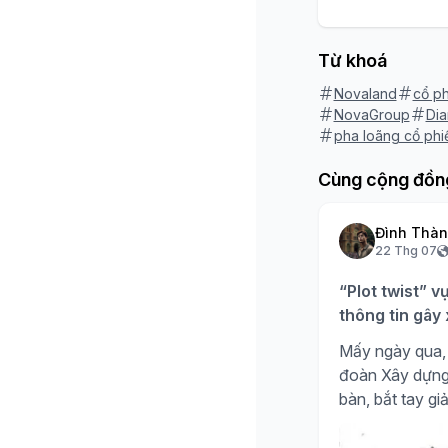
Từ khoá
Novaland
cổ p
NovaGroup
Dia
pha loãng cổ phi
Cùng cộng đồn
Đình Thà
22 Thg 07
“Plot twist” v
thông tin gây
Mấy ngày qua, 
đoàn Xây dựng H
bàn, bắt tay giả