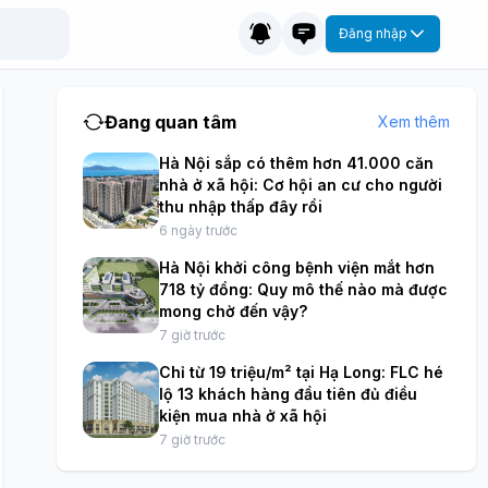
Đăng nhập
Đang quan tâm
Xem thêm
Hà Nội sắp có thêm hơn 41.000 căn
nhà ở xã hội: Cơ hội an cư cho người
thu nhập thấp đây rồi
6 ngày trước
Hà Nội khởi công bệnh viện mắt hơn
718 tỷ đồng: Quy mô thế nào mà được
mong chờ đến vậy?
7 giờ trước
Chỉ từ 19 triệu/m² tại Hạ Long: FLC hé
lộ 13 khách hàng đầu tiên đủ điều
kiện mua nhà ở xã hội
7 giờ trước