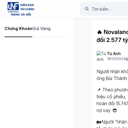
Chứng Khoán
Giá Vàng
🔥 Novaland
đổi 2.577 t
Tú Anh
18/12/2025
Người nhận khôn
ông Bùi Thành 
📌 Theo phươn
triệu cổ phiếu
hoán đổi 15.74
nợ vay. 😎
🏡Người “nhận