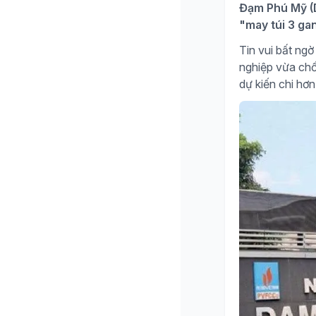
Đạm Phú Mỹ (D
"may túi 3 ga
Tin vui bất n
nghiệp vừa chố
dự kiến chi hơn