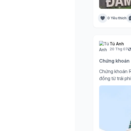
0 Yêu thích
Tú Anh
20 Thg 07
Chứng khoán R
Chứng khoán R
đồng từ trái ph