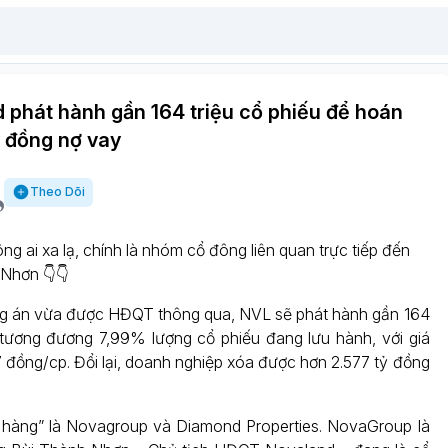
 phát hành gần 164 triệu cổ phiếu để hoán
ỷ đồng nợ vay
Theo Dõi
g ai xa lạ, chính là nhóm cổ đông liên quan trực tiếp đến
Nhơn 👇👇
g án vừa được HĐQT thông qua, NVL sẽ phát hành gần 164
, tương đương 7,99% lượng cổ phiếu đang lưu hành, với giá
7 đồng/cp. Đổi lại, doanh nghiệp xóa được hơn 2.577 tỷ đồng
 hàng” là Novagroup và Diamond Properties. NovaGroup là