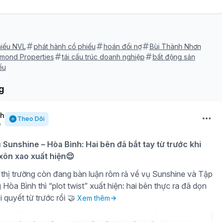
hiếu NVL
phát hành cổ phiếu
hoán đổi nợ
Bùi Thành Nhơn
mond Properties
tái cấu trúc doanh nghiệp
bất động sản
ếu
g
nh
Theo Dõi
ụ Sunshine – Hòa Bình: Hai bên đã bắt tay từ trước khi
 xôn xao xuất hiện😌
thị trường còn đang bàn luận rôm rả về vụ Sunshine và Tập
òa Bình thì “plot twist” xuất hiện: hai bên thực ra đã dọn
i quyết từ trước rồi 🤝
Xem thêm