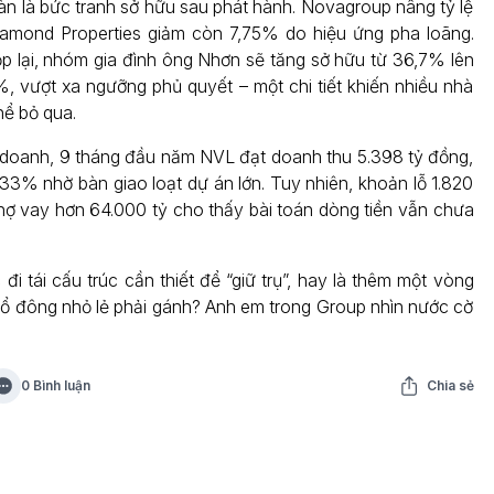
n là bức tranh sở hữu sau phát hành. Novagroup nâng tỷ lệ
iamond Properties giảm còn 7,75% do hiệu ứng pha loãng.
 lại, nhóm gia đình ông Nhơn sẽ tăng sở hữu từ 36,7% lên
 vượt xa ngưỡng phủ quyết – một chi tiết khiến nhiều nhà
hể bỏ qua.
 doanh, 9 tháng đầu năm NVL đạt doanh thu 5.398 tỷ đồng,
33% nhờ bàn giao loạt dự án lớn. Tuy nhiên, khoản lỗ 1.820
nợ vay hơn 64.000 tỷ cho thấy bài toán dòng tiền vẫn chưa
đi tái cấu trúc cần thiết để “giữ trụ”, hay là thêm một vòng
ổ đông nhỏ lẻ phải gánh? Anh em trong Group nhìn nước cờ
0 Bình luận
Chia sẻ