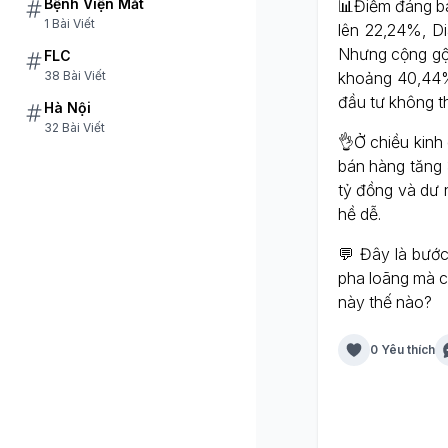
Bệnh Viện Mắt
📊Điểm đáng bà
1 Bài Viết
lên 22,24%, D
Nhưng cộng gộp
FLC
khoảng 40,44%,
38 Bài Viết
đầu tư không t
Hà Nội
32 Bài Viết
👌Ở chiều kinh
bán hàng tăng 
tỷ đồng và dư 
hề dễ.
💬 Đây là bước 
pha loãng mà c
này thế nào?
0 Yêu thích