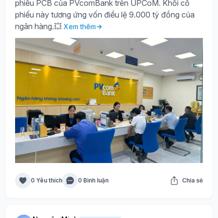
phiếu PCB của PVcomBank trên UPCoM. Khối cổ
phiếu này tương ứng vốn điều lệ 9.000 tỷ đồng của
ngân hàng.💥
Xem thêm
0 Yêu thích
0 Bình luận
Chia sẻ