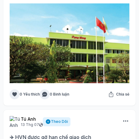
0 Yêu thích
0 Bình luận
Chia sẻ
Tú Anh
Theo Dõi
13 Thg 07
✈️ HVN được gỡ hạn chế giao dịch