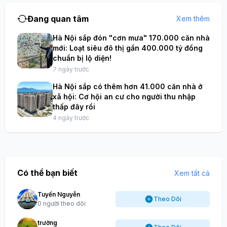
Đang quan tâm
Xem thêm
Hà Nội sắp đón "cơn mưa" 170.000 căn nhà
mới: Loạt siêu đô thị gần 400.000 tỷ đồng
chuẩn bị lộ diện!
7 ngày trước
Hà Nội sắp có thêm hơn 41.000 căn nhà ở
xã hội: Cơ hội an cư cho người thu nhập
thấp đây rồi
4 ngày trước
Có thể bạn biết
Xem tất cả
Tuyến Nguyễn
Theo Dõi
0 người theo dõi
trường