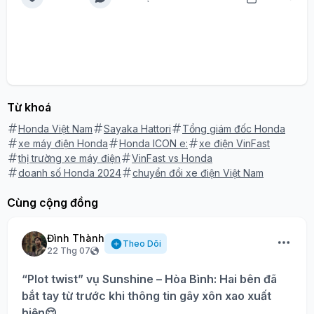
Từ khoá
Honda Việt Nam
Sayaka Hattori
Tổng giám đốc Honda
xe máy điện Honda
Honda ICON e:
xe điện VinFast
thị trường xe máy điện
VinFast vs Honda
doanh số Honda 2024
chuyển đổi xe điện Việt Nam
Cùng cộng đồng
Đình Thành
Theo Dõi
22 Thg 07
“Plot twist” vụ Sunshine – Hòa Bình: Hai bên đã
bắt tay từ trước khi thông tin gây xôn xao xuất
hiện😌