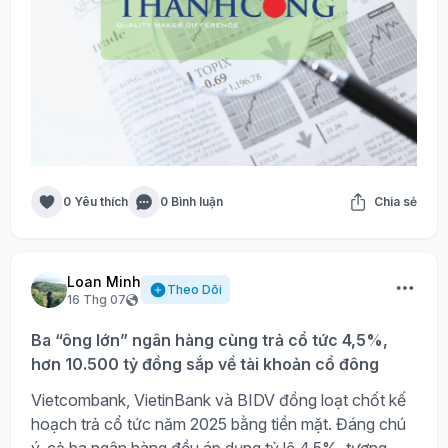
0 Yêu thích
0 Bình luận
Chia sẻ
Loan Minh
Theo Dõi
16 Thg 07
Ba “ông lớn” ngân hàng cùng trả cổ tức 4,5%,
hơn 10.500 tỷ đồng sắp về tài khoản cổ đông
Vietcombank, VietinBank và BIDV đồng loạt chốt kế
hoạch trả cổ tức năm 2025 bằng tiền mặt. Đáng chú
ý, cả ba ngân hàng đều áp dụng tỷ lệ 4,5%, tương