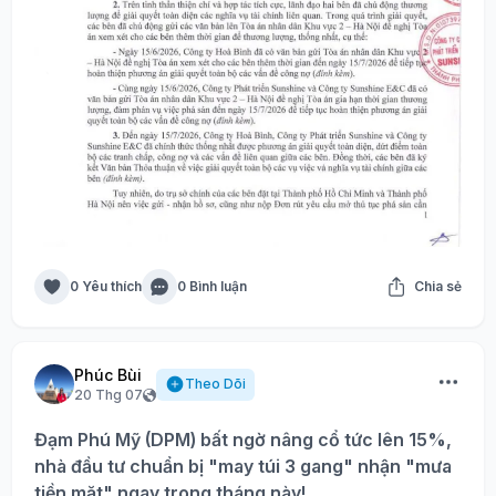
0 Yêu thích
0 Bình luận
Chia sẻ
Phúc Bùi
Theo Dõi
20 Thg 07
Đạm Phú Mỹ (DPM) bất ngờ nâng cổ tức lên 15%,
nhà đầu tư chuẩn bị "may túi 3 gang" nhận "mưa
tiền mặt" ngay trong tháng này!