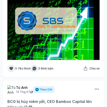
0 Yêu thích
0 Bình luận
Chia sẻ
Tú Anh
Theo Dõi
13 Thg 07
BCG bị hủy niêm yết, CEO Bamboo Capital lên