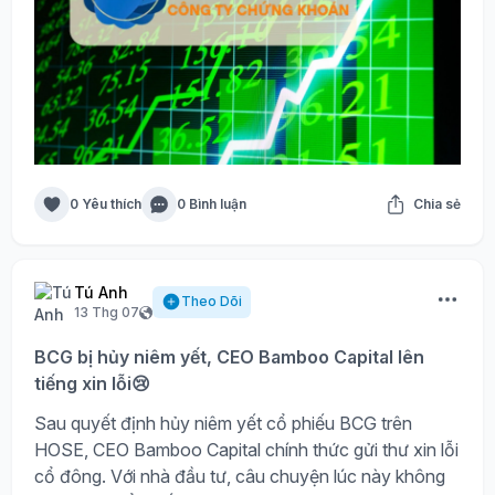
0 Yêu thích
0 Bình luận
Chia sẻ
Tú Anh
Theo Dõi
13 Thg 07
BCG bị hủy niêm yết, CEO Bamboo Capital lên
tiếng xin lỗi😢
Sau quyết định hủy niêm yết cổ phiếu BCG trên
HOSE, CEO Bamboo Capital chính thức gửi thư xin lỗi
cổ đông. Với nhà đầu tư, câu chuyện lúc này không