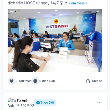
dịch trên HOSE từ ngày 14/7.😲📌
Xem thêm
0 Yêu thích
0 Bình luận
Chia sẻ
Tú Anh
Theo Dõi
14 Thg 07