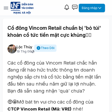
Đăng nhập
Cổ đông Vincom Retail chuẩn bị 'bỏ túi'
khoản cổ tức tiền mặt cực khủng❤️‍🔥
Lộc Thủy
Theo Dõi
19 Thg 06
Các cổ đông của Vincom Retail chắc hẳn
đang rất háo hức trước thông tin doanh
nghiệp sắp chi trả cổ tức bằng tiền mặt lần
đầu tiên sau nhiều năm giữ lại lợi nhuận.
Bạn đã sẵn sàng nhận 'quà' chưa?
🤑🤩Mở bát tin vui cho các cổ đông của
nhé!
CTCP Vincom Retail (Mã: VRE)