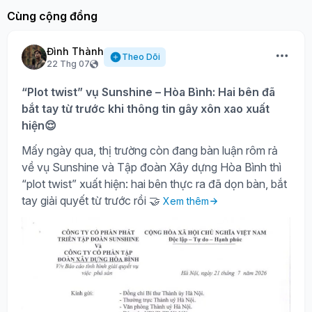
Cùng cộng đồng
Đình Thành
Theo Dõi
22 Thg 07
“Plot twist” vụ Sunshine – Hòa Bình: Hai bên đã
bắt tay từ trước khi thông tin gây xôn xao xuất
hiện😌
Mấy ngày qua, thị trường còn đang bàn luận rôm rả
về vụ Sunshine và Tập đoàn Xây dựng Hòa Bình thì
“plot twist” xuất hiện: hai bên thực ra đã dọn bàn, bắt
tay giải quyết từ trước rồi 🤝
Xem thêm