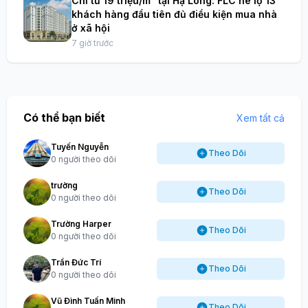
Chỉ từ 19 triệu/m² tại Hạ Long: FLC hé lộ 13
khách hàng đầu tiên đủ điều kiện mua nhà
ở xã hội
7 giờ trước
Có thể bạn biết
Xem tất cả
Tuyến Nguyễn
Theo Dõi
0 người theo dõi
trường
Theo Dõi
0 người theo dõi
Trường Harper
Theo Dõi
0 người theo dõi
Trần Đức Trí
Theo Dõi
0 người theo dõi
Vũ Đình Tuấn Minh
Theo Dõi