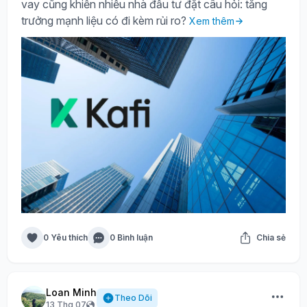
vay cũng khiến nhiều nhà đầu tư đặt câu hỏi: tăng
trưởng mạnh liệu có đi kèm rủi ro?
Xem thêm
0 Yêu thích
0 Bình luận
Chia sẻ
Loan Minh
Theo Dõi
13 Thg 07