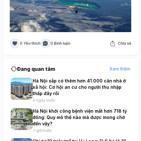
0 Yêu thích
0 Bình luận
Chia sẻ
Đang quan tâm
Xem thêm
Hà Nội sắp có thêm hơn 41.000 căn nhà ở
xã hội: Cơ hội an cư cho người thu nhập
thấp đây rồi
6 ngày trước
Hà Nội khởi công bệnh viện mắt hơn 718 tỷ
đồng: Quy mô thế nào mà được mong chờ
đến vậy?
7 giờ trước