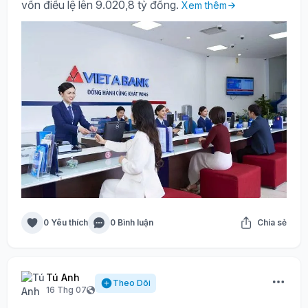
vốn điều lệ lên 9.020,8 tỷ đồng.
Xem thêm
0 Yêu thích
0 Bình luận
Chia sẻ
Tú Anh
Theo Dõi
16 Thg 07