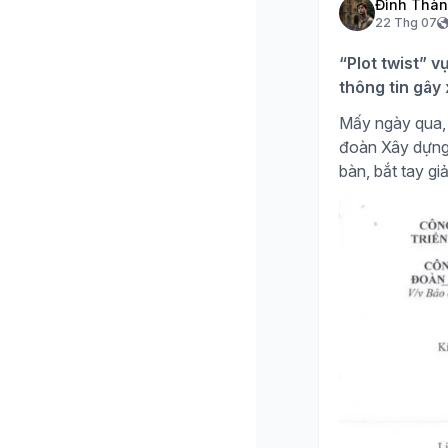
Đình Thà
22 Thg 07
“Plot twist” v
thông tin gây
Mấy ngày qua, 
đoàn Xây dựng H
bàn, bắt tay giả