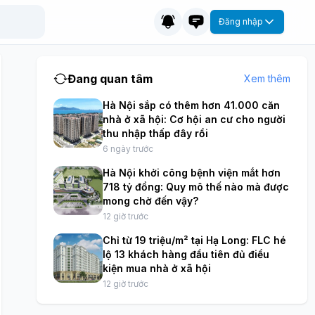
Đăng nhập
Đang quan tâm
Xem thêm
Hà Nội sắp có thêm hơn 41.000 căn
nhà ở xã hội: Cơ hội an cư cho người
thu nhập thấp đây rồi
6 ngày trước
Hà Nội khởi công bệnh viện mắt hơn
718 tỷ đồng: Quy mô thế nào mà được
mong chờ đến vậy?
12 giờ trước
Chỉ từ 19 triệu/m² tại Hạ Long: FLC hé
lộ 13 khách hàng đầu tiên đủ điều
kiện mua nhà ở xã hội
12 giờ trước