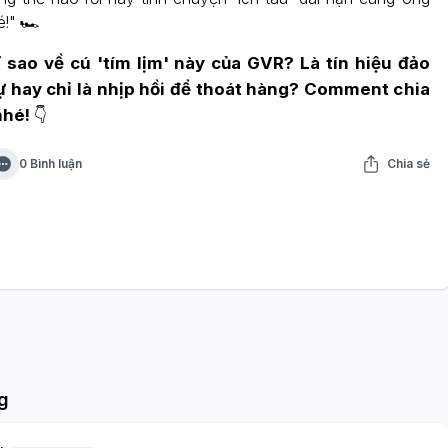
!" 🏎️
sao về cú 'tím lịm' này của GVR? Là tín hiệu đảo
ự hay chỉ là nhịp hồi để thoát hàng? Comment chia
nhé!
👇
0 Bình luận
Chia sẻ
g