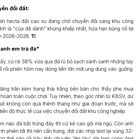
ển đổi đất:
ìn hecta đất cao su đang chờ chuyển đổi sang khu công
ính là "của để dành" khủng khiếp nhất, hứa hẹn bùng nổ lợi
n 2026–2028. 🏗️
"anh em trà đá"
ấy, cú rơi 38% vừa qua đã rũ bỏ sạch sành sanh những tay
để rồi phiên hôm nay dòng tiền lớn mới ung dung vào guồng.
tăng trần kèm trạng thái trắng bên bán cho thấy phe mua
 hoàn toàn cuộc chơi. Tuy nhiên, theo góc nhìn từ KBSV, dư
 sẽ không còn quá thênh thang như giai đoạn trước, mà sẽ
tiến độ thực tế của việc chuyển đổi đất khu công nghiệp.
 nào đã bắt trúng đáy thì cứ kê cao gối mà ngủ. Còn anh
h phiên tới thì nên cẩn trọng, đợi các nhịp test lại vùng 32-
g thế nào rồi hãy tính chuyện 'lên tàu' dài hạn cùng ông