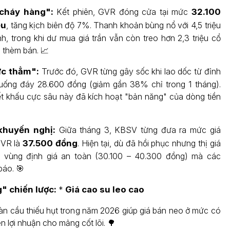
"cháy hàng":
Kết phiên, GVR đóng cửa tại mức
32.100
ếu
, tăng kịch biên độ 7%. Thanh khoản bùng nổ với 4,5 triệu
nh, trong khi dư mua giá trần vẫn còn treo hơn 2,3 triệu cổ
 thèm bán. 📈
ực thẳm":
Trước đó, GVR từng gây sốc khi lao dốc từ đỉnh
uống đáy 28.600 đồng (giảm gần 38% chỉ trong 1 tháng).
t khấu cực sâu này đã kích hoạt "bản năng" của dòng tiền
khuyến nghị:
Giữa tháng 3, KBSV từng đưa ra mức giá
GVR là
37.500 đồng
. Hiện tại, dù đã hồi phục nhưng thị giá
 vùng định giá an toàn (30.100 – 40.300 đồng) mà các
báo. 🎯
" chiến lược:
*
Giá cao su leo cao
n cầu thiếu hụt trong năm 2026 giúp giá bán neo ở mức có
ên lợi nhuận cho mảng cốt lõi. 🌳