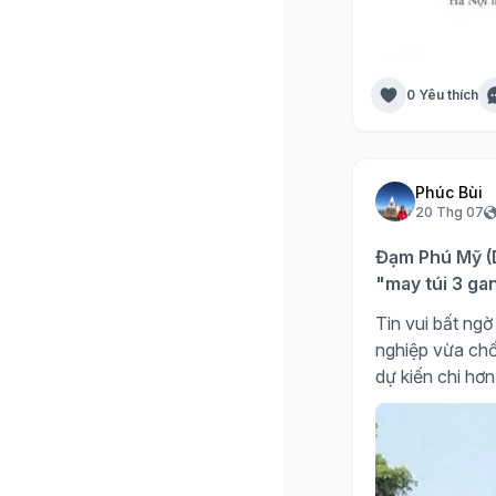
0 Yêu thích
Phúc Bùi
20 Thg 07
Đạm Phú Mỹ (D
"may túi 3 ga
Tin vui bất n
nghiệp vừa chố
dự kiến chi hơn