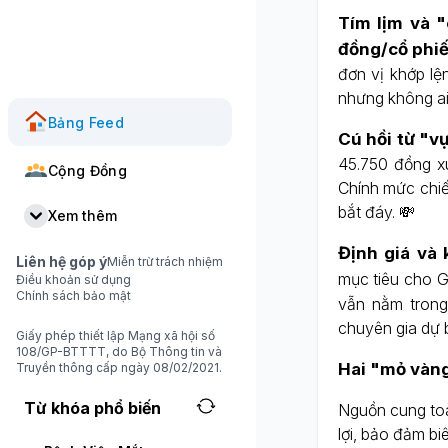
Tím lịm và 
đồng/cổ phi
đơn vị khớp lệ
nhưng không ai
Bảng Feed
Cú hồi từ "v
45.750 đồng x
Cộng Đồng
Chính mức chiế
bắt đáy. 💸
Xem thêm
Định giá và 
Liên hệ góp ý
Miễn trừ trách nhiệm
mục tiêu cho 
Điều khoản sử dụng
Chính sách bảo mật
vẫn nằm trong
chuyên gia dự 
Giấy phép thiết lập Mạng xã hội số
108/GP-BTTTT, do Bộ Thông tin và
Hai "mỏ vàng
Truyền thông cấp ngày 08/02/2021.
Từ khóa phổ biến
Nguồn cung toà
lợi, bảo đảm bi