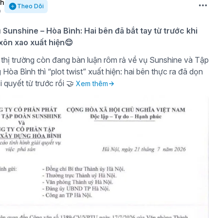
nh
Theo Dõi
ụ Sunshine – Hòa Bình: Hai bên đã bắt tay từ trước khi
 xôn xao xuất hiện😌
thị trường còn đang bàn luận rôm rả về vụ Sunshine và Tập
òa Bình thì “plot twist” xuất hiện: hai bên thực ra đã dọn
i quyết từ trước rồi 🤝
Xem thêm