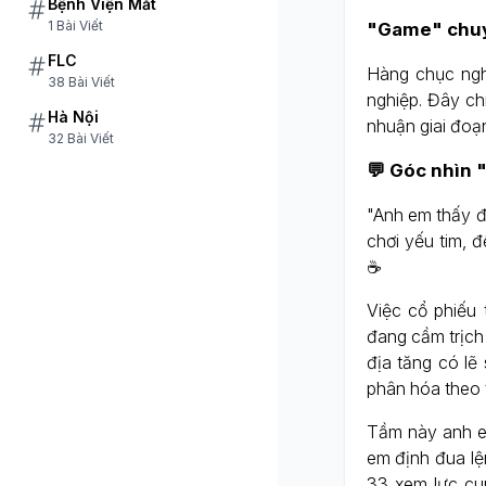
Bệnh Viện Mắt
1 Bài Viết
"Game" chuy
FLC
Hàng chục ngh
38 Bài Viết
nghiệp. Đây ch
Hà Nội
nhuận giai đoạ
32 Bài Viết
💬 Góc nhìn 
"Anh em thấy đ
chơi yếu tim, 
☕
Việc cổ phiếu 
đang cầm trịch
địa tăng có lẽ
phân hóa theo 
Tầm này anh em
em định đua lện
33 xem lực cun