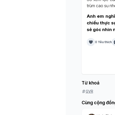
trùm cao su nhé
Anh em nghĩ 
chiều thực s
sẻ góc nhìn 
0 Yêu thích
Từ khoá
GVR
Cùng cộng đồn