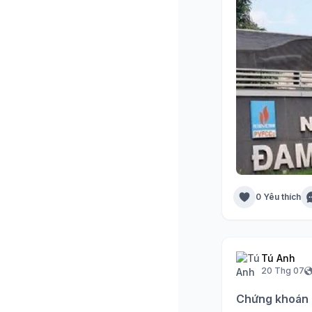
0 Yêu thích
Tú Anh
20 Thg 07
Chứng khoán R