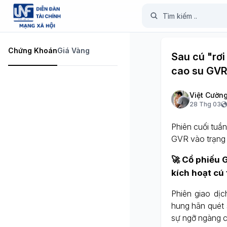
Chứng Khoán
Giá Vàng
Sau cú "rơi
cao su GVR
Việt Cườn
28 Thg 03
Phiên cuối tuầ
GVR vào trạng 
🚀 Cổ phiếu G
kích hoạt cú
Phiên giao dị
hung hãn quét 
sự ngỡ ngàng củ