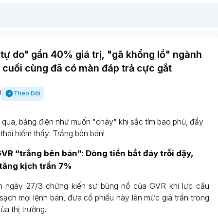
 tự do" gần 40% giá trị, "gã khổng lồ" ngành
 cuối cùng đã có màn đáp trả cực gắt
g
Theo Dõi
n qua, bảng điện như muốn "cháy" khi sắc tím bao phủ, đẩy
thái hiếm thấy: Trắng bên bán!
VR “trắng bên bán”: Dòng tiền bắt đáy trỗi dậy,
 tăng kịch trần 7%
ch ngày 27/3 chứng kiến sự bùng nổ của GVR khi lực cầu
sạch mọi lệnh bán, đưa cổ phiếu này lên mức giá trần trong
a thị trường.