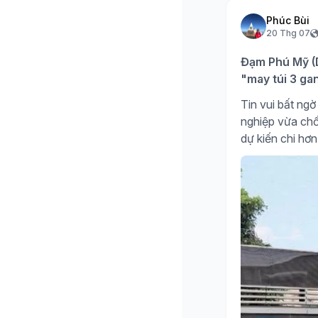
Phúc Bùi
20 Thg 07
Đạm Phú Mỹ (D
"may túi 3 ga
Tin vui bất n
nghiệp vừa chố
dự kiến chi hơn