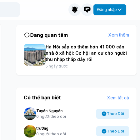
Đăng nhập
Đang quan tâm
Xem thêm
Hà Nội sắp có thêm hơn 41.000 căn
nhà ở xã hội: Cơ hội an cư cho người
thu nhập thấp đây rồi
5 ngày trước
Có thể bạn biết
Xem tất cả
Tuyến Nguyễn
Theo Dõi
0 người theo dõi
trường
Theo Dõi
0 người theo dõi