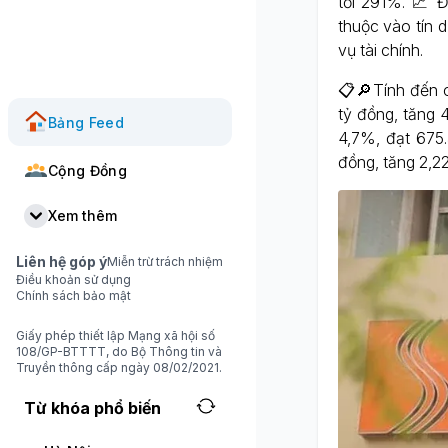
tới 291%. 📈 
thuộc vào tín 
vụ tài chính.
📋🔎Tính đến c
tỷ đồng, tăng 
Bảng Feed
4,7%, đạt 675.
đồng, tăng 2,2
Cộng Đồng
Xem thêm
Liên hệ góp ý
Miễn trừ trách nhiệm
Điều khoản sử dụng
Chính sách bảo mật
Giấy phép thiết lập Mạng xã hội số
108/GP-BTTTT, do Bộ Thông tin và
Truyền thông cấp ngày 08/02/2021.
Từ khóa phổ biến