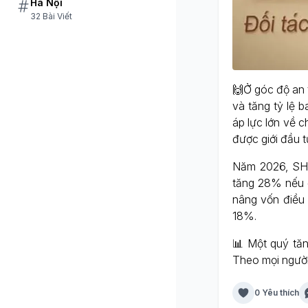
Hà Nội
32 Bài Viết
🙌Ở góc độ an 
và tăng tỷ lệ 
áp lực lớn về c
được giới đầu t
Năm 2026, SHB 
tăng 28% nếu đ
nâng vốn điều 
18%.
📊 Một quý tăn
Theo mọi ngườ
0 Yêu thích