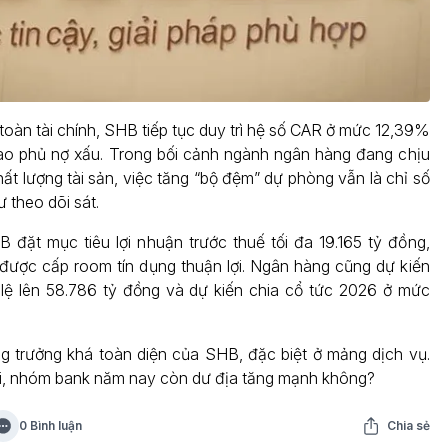
toàn tài chính, SHB tiếp tục duy trì hệ số CAR ở mức 12,39%
bao phủ nợ xấu. Trong bối cảnh ngành ngân hàng đang chịu
hất lượng tài sản, việc tăng “bộ đệm” dự phòng vẫn là chỉ số
ư theo dõi sát.
đặt mục tiêu lợi nhuận trước thuế tối đa 19.165 tỷ đồng,
ược cấp room tín dụng thuận lợi. Ngân hàng cũng dự kiến
lệ lên 58.786 tỷ đồng và dự kiến chia cổ tức 2026 ở mức
g trưởng khá toàn diện của SHB, đặc biệt ở mảng dịch vụ.
i, nhóm bank năm nay còn dư địa tăng mạnh không?
0 Bình luận
Chia sẻ