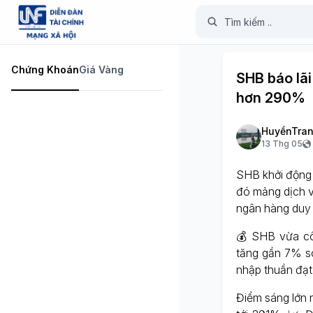
Chứng Khoán
Giá Vàng
SHB báo lãi
hơn 290%
HuyềnTran
13 Thg 05
SHB khởi động 
đó mảng dịch v
ngân hàng duy t
💰 SHB vừa côn
tăng gần 7% s
nhập thuần đạt 
Điểm sáng lớn 