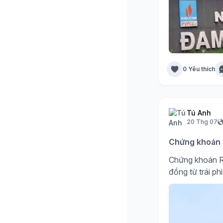
0 Yêu thích
Tú Anh
20 Thg 07
Chứng khoán R
Chứng khoán R
đồng từ trái ph