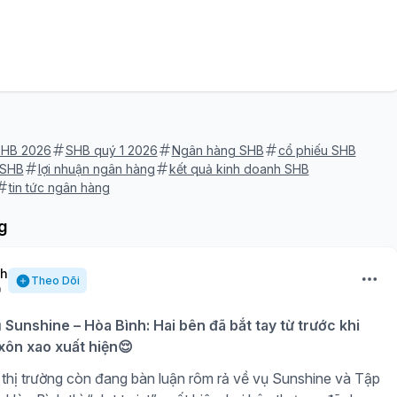
 SHB 2026
SHB quý 1 2026
Ngân hàng SHB
cổ phiếu SHB
 SHB
lợi nhuận ngân hàng
kết quả kinh doanh SHB
tin tức ngân hàng
g
nh
Theo Dõi
ụ Sunshine – Hòa Bình: Hai bên đã bắt tay từ trước khi
 xôn xao xuất hiện😌
thị trường còn đang bàn luận rôm rả về vụ Sunshine và Tập