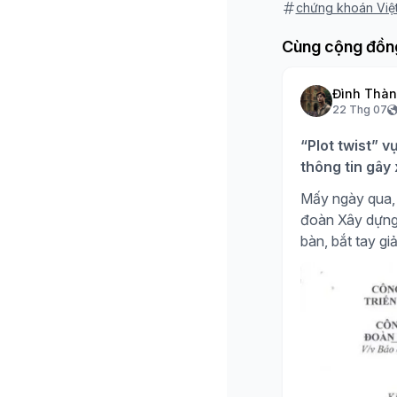
chứng khoán Việ
Cùng cộng đồn
Đình Thà
22 Thg 07
“Plot twist” v
thông tin gây
Mấy ngày qua, 
đoàn Xây dựng H
bàn, bắt tay giả