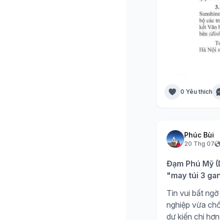
0 Yêu thích
Phúc Bùi
20 Thg 07
Đạm Phú Mỹ (D
"may túi 3 ga
Tin vui bất n
nghiệp vừa chố
dự kiến chi hơn