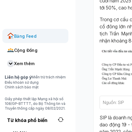
cuối năm 2025 
tới 50%, cao 
Trong cơ cấu c
cổ đông lớn n
tịch Trần Mạn
Bảng Feed
nhận khoảng 84
Cộng Đồng
Xem thêm
Liên hệ góp ý
Miễn trừ trách nhiệm
Điều khoản sử dụng
Chính sách bảo mật
Giấy phép thiết lập Mạng xã hội số
Nguồn: SIP
108/GP-BTTTT, do Bộ Thông tin và
Truyền thông cấp ngày 08/02/2021.
SIP là doanh n
Từ khóa phổ biến
dao động 19 - 
năm 2022, công