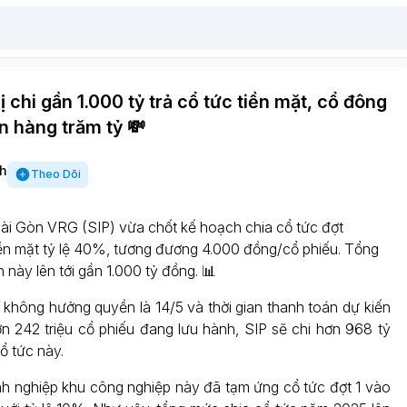
ị chi gần 1.000 tỷ trả cổ tức tiền mặt, cổ đông
n hàng trăm tỷ 💸
h
Theo Dõi
i Gòn VRG (SIP) vừa chốt kế hoạch chia cổ tức đợt
ền mặt tỷ lệ 40%, tương đương 4.000 đồng/cổ phiếu. Tổng
ần này lên tới gần 1.000 tỷ đồng. 📊
 không hưởng quyền là 14/5 và thời gian thanh toán dự kiến
ơn 242 triệu cổ phiếu đang lưu hành, SIP sẽ chi hơn 968 tỷ
ổ tức này.
h nghiệp khu công nghiệp này đã tạm ứng cổ tức đợt 1 vào