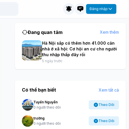
Đăng nhập
Đang quan tâm
Xem thêm
Hà Nội sắp có thêm hơn 41.000 căn
nhà ở xã hội: Cơ hội an cư cho người
thu nhập thấp đây rồi
5 ngày trước
Có thể bạn biết
Xem tất cả
Tuyến Nguyễn
Theo Dõi
0 người theo dõi
trường
Theo Dõi
0 người theo dõi