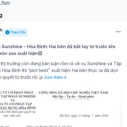
t Nam
g
nh
Theo Dõi
ụ Sunshine – Hòa Bình: Hai bên đã bắt tay từ trước khi
 xôn xao xuất hiện😌
thị trường còn đang bàn luận rôm rả về vụ Sunshine và Tập
òa Bình thì “plot twist” xuất hiện: hai bên thực ra đã dọn
i quyết từ trước rồi 🤝
Xem thêm