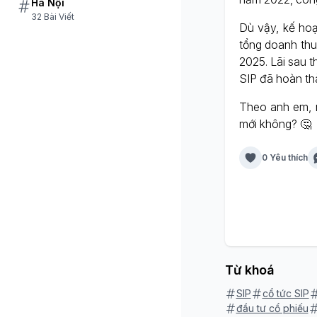
Hà Nội
32 Bài Viết
Dù vậy, kế hoạ
tổng doanh thu
2025. Lãi sau 
SIP đã hoàn th
Theo anh em, 
mới không? 🤔
0 Yêu thích
Từ khoá
SIP
cổ tức SIP
đầu tư cổ phiếu