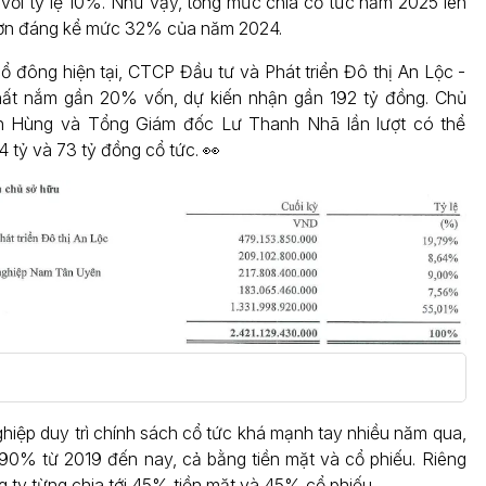
với tỷ lệ 10%. Như vậy, tổng mức chia cổ tức năm 2025 lên
hơn đáng kể mức 32% của năm 2024.
ổ đông hiện tại, CTCP Đầu tư và Phát triển Đô thị An Lộc -
hất nắm gần 20% vốn, dự kiến nhận gần 192 tỷ đồng. Chủ
h Hùng và Tổng Giám đốc Lư Thanh Nhã lần lượt có thể
 tỷ và 73 tỷ đồng cổ tức. 👀
ghiệp duy trì chính sách cổ tức khá mạnh tay nhiều năm qua,
90% từ 2019 đến nay, cả bằng tiền mặt và cổ phiếu. Riêng
 ty từng chia tới 45% tiền mặt và 45% cổ phiếu.