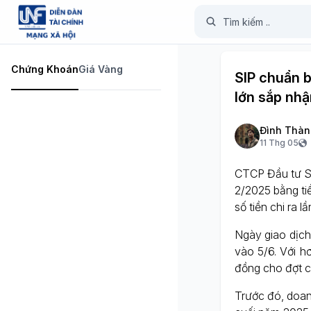
Chứng Khoán
Giá Vàng
SIP chuẩn b
lớn sắp nhậ
Đình Thàn
11 Thg 05
CTCP Đầu tư Sà
2/2025 bằng ti
số tiền chi ra l
Ngày giao dịch
vào 5/6. Với h
đồng cho đợt c
Trước đó, doan