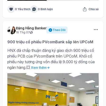
0 Yêu thích
0 Bình luận
Chia sẻ
Đặng Hằng Banker
Theo Dõi
16 Thg 07
900 triệu cổ phiếu PVcomBank sắp lên UPCoM
HNX đã chấp thuận đăng ký giao dịch 900 triệu cổ
phiếu PCB của PVcomBank trên UPCoM. Khối cổ
phiếu này tương ứng vốn điều lệ 9.000 tỷ đồng của
ngân hàng.💥
Xem thêm