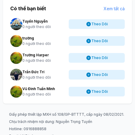
Có thể bạn biết
Xem tất cả
Tuyến Nguyễn
Theo Dõi
0 người theo dõi
trường
Theo Dõi
0 người theo dõi
Trường Harper
Theo Dõi
0 người theo dõi
Trần Đức Trí
Theo Dõi
0 người theo dõi
Vũ Đình Tuấn Minh
Theo Dõi
0 người theo dõi
Giấy phép thiết lập MXH số 108/GP-BTTTT, cấp ngày 08/02/2021.
Chịu trách nhiệm nội dung: Nguyễn Trọng Tuyến
Hotline: 0916888858