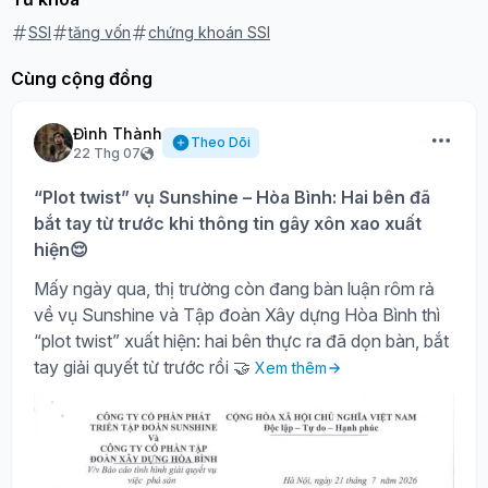
SSI
tăng vốn
chứng khoán SSI
Cùng cộng đồng
Đình Thành
Theo Dõi
22 Thg 07
“Plot twist” vụ Sunshine – Hòa Bình: Hai bên đã
bắt tay từ trước khi thông tin gây xôn xao xuất
hiện😌
Mấy ngày qua, thị trường còn đang bàn luận rôm rả
về vụ Sunshine và Tập đoàn Xây dựng Hòa Bình thì
“plot twist” xuất hiện: hai bên thực ra đã dọn bàn, bắt
tay giải quyết từ trước rồi 🤝
Xem thêm