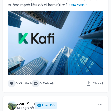
trưởng mạnh liệu có đi kèm rủi ro?
Xem thêm
0 Yêu thích
0 Bình luận
Chia sẻ
Loan Minh
Theo Dõi
13 Thg 07