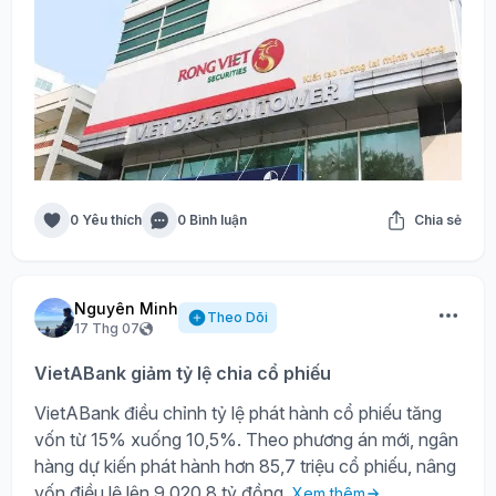
0 Yêu thích
0 Bình luận
Chia sẻ
Nguyên Minh
Theo Dõi
17 Thg 07
VietABank giảm tỷ lệ chia cổ phiếu
VietABank điều chỉnh tỷ lệ phát hành cổ phiếu tăng
vốn từ 15% xuống 10,5%. Theo phương án mới, ngân
hàng dự kiến phát hành hơn 85,7 triệu cổ phiếu, nâng
vốn điều lệ lên 9.020,8 tỷ đồng.
Xem thêm