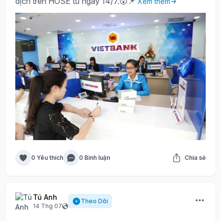
dịch trên HOSE từ ngày 14/7.😲📌
Xem thêm
0 Yêu thích
0 Bình luận
Chia sẻ
Tú Anh
Theo Dõi
14 Thg 07