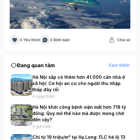
0 Yêu thích
0 Bình luận
Chia sẻ
Đang quan tâm
Xem thêm
Hà Nội sắp có thêm hơn 41.000 căn nhà ở
xã hội: Cơ hội an cư cho người thu nhập
thấp đây rồi
6 ngày trước
Hà Nội khởi công bệnh viện mắt hơn 718 tỷ
đồng: Quy mô thế nào mà được mong chờ
đến vậy?
9 giờ trước
Chỉ từ 19 triệu/m² tại Hạ Long: FLC hé lộ 13