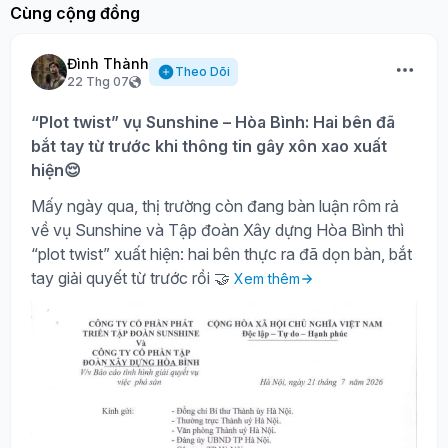
Cùng cộng đồng
Đình Thành
Theo Dõi
22 Thg 07
“Plot twist” vụ Sunshine – Hòa Bình: Hai bên đã
bắt tay từ trước khi thông tin gây xôn xao xuất
hiện😌
Mấy ngày qua, thị trường còn đang bàn luận rôm rả
về vụ Sunshine và Tập đoàn Xây dựng Hòa Bình thì
“plot twist” xuất hiện: hai bên thực ra đã dọn bàn, bắt
tay giải quyết từ trước rồi 🤝
Xem thêm