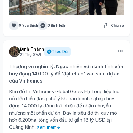
0 Yêu thích
0 Bình luận
Chia sẻ
Đình Thành
Theo Dõi
21 Thg 07
Thương vụ nghìn tỷ: Ngạc nhiên với danh tính vừa
huy động 14.000 tỷ để 'đặt chân' vào siêu dự án
của Vinhomes
Khu đô thị Vinhomes Global Gates Hạ Long tiếp tục
có diễn biến đáng chú ý khi hai doanh nghiệp huy
động 14.000 tỷ đồng trái phiếu để nhận chuyển
nhượng một phần dự án. Đây là siêu đô thị quy mô
hơn 6.200ha, tổng vốn đầu tư gần 18 tỷ USD tại
Quảng Ninh.
Xem thêm