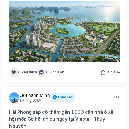
0 Yêu thích
0 Bình luận
Chia sẻ
Le Thanh Minh
Theo Dõi
20 Thg 07
Hải Phòng sắp có thêm gần 1.000 căn nhà ở xã
hội mới: Cơ hội an cư ngay tại Vlasta - Thủy
Nguyên