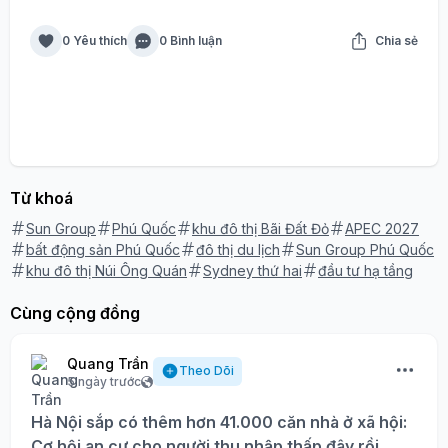
0 Yêu thích
0 Bình luận
Chia sẻ
Từ khoá
Sun Group
Phú Quốc
khu đô thị Bãi Đất Đỏ
APEC 2027
bất động sản Phú Quốc
đô thị du lịch
Sun Group Phú Quốc
khu đô thị Núi Ông Quán
Sydney thứ hai
đầu tư hạ tầng
Cùng cộng đồng
Quang Trần
Theo Dõi
5 ngày trước
Hà Nội sắp có thêm hơn 41.000 căn nhà ở xã hội:
Cơ hội an cư cho người thu nhập thấp đây rồi