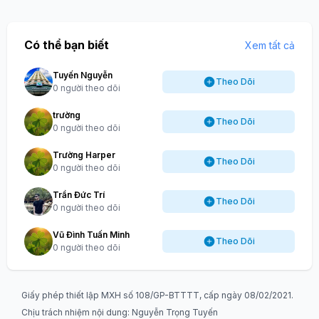
Có thể bạn biết
Xem tất cả
Tuyến Nguyễn
Theo Dõi
0 người theo dõi
trường
Theo Dõi
0 người theo dõi
Trường Harper
Theo Dõi
0 người theo dõi
Trần Đức Trí
Theo Dõi
0 người theo dõi
Vũ Đình Tuấn Minh
Theo Dõi
0 người theo dõi
Giấy phép thiết lập MXH số 108/GP-BTTTT, cấp ngày 08/02/2021.
Chịu trách nhiệm nội dung: Nguyễn Trọng Tuyến