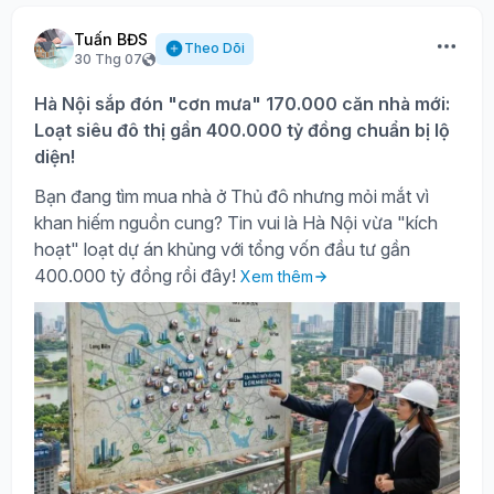
Tuấn BĐS
Theo Dõi
30 Thg 07
Hà Nội sắp đón "cơn mưa" 170.000 căn nhà mới:
Loạt siêu đô thị gần 400.000 tỷ đồng chuẩn bị lộ
diện!
Bạn đang tìm mua nhà ở Thủ đô nhưng mỏi mắt vì
khan hiếm nguồn cung? Tin vui là Hà Nội vừa "kích
hoạt" loạt dự án khủng với tổng vốn đầu tư gần
400.000 tỷ đồng rồi đây!
Xem thêm