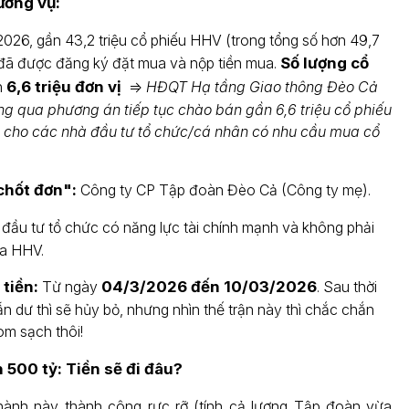
hương vụ:
026, gần 43,2 triệu cổ phiếu HHV (trong tổng số hơn 49,7
) đã được đăng ký đặt mua và nộp tiền mua.
Số lượng cổ
n
6,6 triệu đơn vị
=>
HĐQT Hạ tầng Giao thông Đèo Cả
ng qua phương án tiếp tục chào bán gần 6,6 triệu cổ phiếu
n cho các nhà đầu tư tổ chức/cá nhân có nhu cầu mua cổ
chốt đơn":
Công ty CP Tập đoàn Đèo Cả (Công ty mẹ).
đầu tư tổ chức có năng lực tài chính mạnh và không phải
ủa HHV.
tiền:
Từ ngày
04/3/2026 đến 10/03/2026
. Sau thời
n dư thì sẽ hủy bỏ, nhưng nhìn thế trận này thì chắc chắn
m sạch thôi!
 500 tỷ: Tiền sẽ đi đâu?
hành này thành công rực rỡ (tính cả lượng Tập đoàn vừa