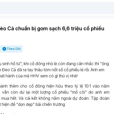
o Cả chuẩn bị gom sạch 6,6 triệu cổ phiếu
Theo Dõi
 sinh hổ tử", khi cổ đông nhỏ lẻ còn đang cân nhắc thì "ông
Đèo Cả đã ra tay thâu tóm nốt số cổ phiếu lẻ rồi. Anh em
hát hành của mã HHV xem có gì thú vị nhé!
hành thêm cho cổ đông hiện hữu theo tỷ lệ 10:1 vào năm
vẫn còn dư lại một lượng cổ phiếu "mồ côi" do anh em
n mua hết. Và cái kết không nằm ngoài dự đoán: Tập đoàn
hiện để "dọn dẹp" bãi chiến trường.