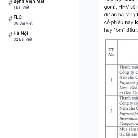
Bệnh Viện Mắt
gom), HHV sẽ 
1 Bài Viết
dự án hạ tầng 
FLC
cổ phiếu này
k
38 Bài Viết
hay "ôm" đều t
Hà Nội
32 Bài Viết