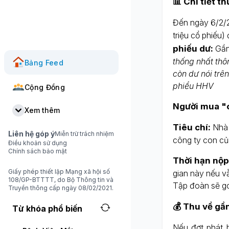
📊 Chi tiết t
Đến ngày 6/2/2
triệu cổ phiếu
phiếu dư:
Gầ
thống nhất thô
Bảng Feed
còn dư nói trê
phiểu HHV
Cộng Đồng
Người mua "
Xem thêm
Tiêu chí:
Nhà 
Liên hệ góp ý
Miễn trừ trách nhiệm
công ty con c
Điều khoản sử dụng
Chính sách bảo mật
Thời hạn nộp 
Giấy phép thiết lập Mạng xã hội số
gian này nếu vẫ
108/GP-BTTTT, do Bộ Thông tin và
Tập đoàn sẽ go
Truyền thông cấp ngày 08/02/2021.
💰 Thu về gần
Từ khóa phổ biến
Nếu đợt phát 