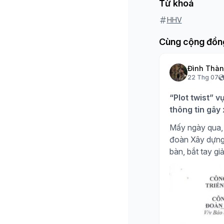
Từ khoá
HHV
Cùng cộng đồn
Đình Thà
22 Thg 07
“Plot twist” v
thông tin gây
Mấy ngày qua, 
đoàn Xây dựng H
bàn, bắt tay giả