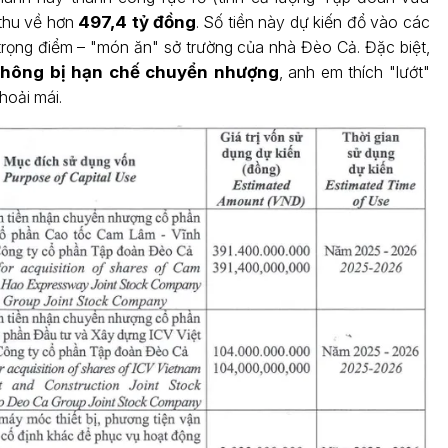
thu về hơn
497,4 tỷ đồng
. Số tiền này dự kiến đổ vào các
trọng điểm – "món ăn" sở trường của nhà Đèo Cả. Đặc biệt,
hông bị hạn chế chuyển nhượng
, anh em thích "lướt"
hoải mái.