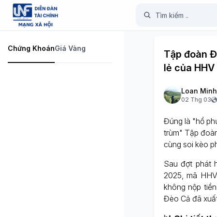
Chứng Khoán
Giá Vàng
Tập đoàn Đè
lẻ của HHV
Loan Minh
02 Thg 03
Đúng là "hổ phụ
trùm" Tập đoàn 
cùng soi kèo p
Sau đợt phát 
2025, mã HHV 
không nộp tiề
Đèo Cả đã xuất 