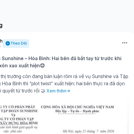
g
nh
Theo Dõi
ụ Sunshine – Hòa Bình: Hai bên đã bắt tay từ trước khi
 xôn xao xuất hiện😌
thị trường còn đang bàn luận rôm rả về vụ Sunshine và Tập
òa Bình thì “plot twist” xuất hiện: hai bên thực ra đã dọn
i quyết từ trước rồi 🤝
Xem thêm