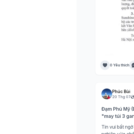
0 Yêu thích
Phúc Bùi
20 Thg 07
Đạm Phú Mỹ (D
"may túi 3 ga
Tin vui bất n