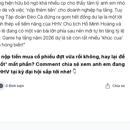
ng hiện hữu bỏ ngỏ khá nhiều cp cho thấy tâm lý anh em nhỏ
e dè với việc 'nộp thêm tiền' cho doanh nghiệp hạ tầng. Tuy
ng Tập đoàn Đèo Cả đứng ra gom hết đống dư lại là một lời
h thép về tiềm năng của HHV. Chủ tịch Hồ Minh Hoàng và
lẽ đang có một ván bài lớn phía sau nên mới tự tin tăng tỷ lệ
. Game hạ tầng năm 2026 dự là sẽ còn rất nhiều 'khúc cua'
 hóng biến!"
nộp tiền mua cổ phiếu đợt vừa rồi không, hay lại để
hốt' mất phần? Comment chia sẻ xem anh em đang
HHV tại kỳ đại hội sắp tới nhé!
👇
0 Bình luận
Chia sẻ