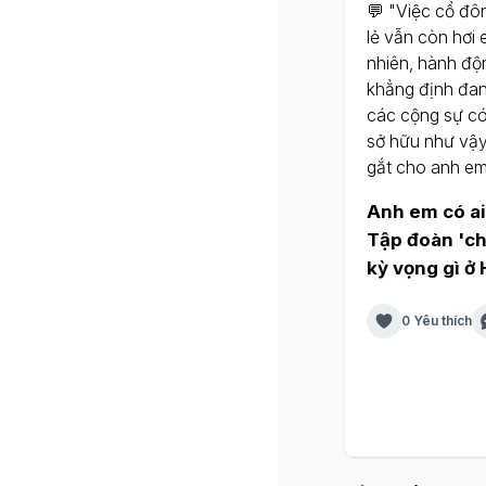
💬 "Việc cổ đô
lẻ vẫn còn hơi 
nhiên, hành độ
khẳng định đan
các cộng sự có 
sở hữu như vậy
gắt cho anh em
Anh em có ai 
Tập đoàn 'c
kỳ vọng gì ở 
0 Yêu thích