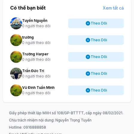
Có thể bạn biết
Xem tất cả
Tuyến Nguyễn
Theo Dõi
0 người theo dõi
trường
Theo Dõi
0 người theo dõi
Trường Harper
Theo Dõi
0 người theo dõi
Trần Đức Trí
Theo Dõi
0 người theo dõi
Vũ Đình Tuấn Minh
Theo Dõi
0 người theo dõi
Giấy phép thiết lập MXH số 108/GP-BTTTT, cấp ngày 08/02/2021.
Chịu trách nhiệm nội dung: Nguyễn Trọng Tuyến
Hotline: 0916888858