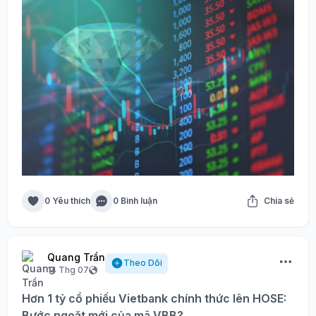
0 Yêu thích
0 Bình luận
Chia sẻ
Quang Trần
Theo Dõi
14 Thg 07
Hơn 1 tỷ cổ phiếu Vietbank chính thức lên HOSE:
Bước ngoặt mới của mã VBB?