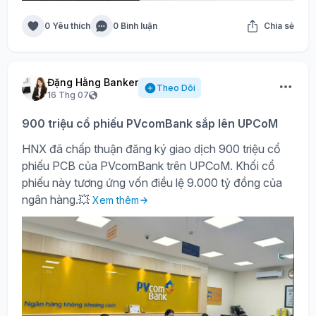
0 Yêu thích
0 Bình luận
Chia sẻ
Đặng Hằng Banker
Theo Dõi
16 Thg 07
900 triệu cổ phiếu PVcomBank sắp lên UPCoM
HNX đã chấp thuận đăng ký giao dịch 900 triệu cổ
phiếu PCB của PVcomBank trên UPCoM. Khối cổ
phiếu này tương ứng vốn điều lệ 9.000 tỷ đồng của
ngân hàng.💥
Xem thêm