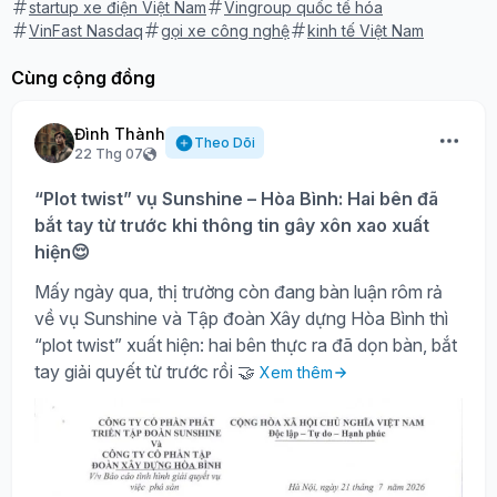
startup xe điện Việt Nam
Vingroup quốc tế hóa
VinFast Nasdaq
gọi xe công nghệ
kinh tế Việt Nam
Cùng cộng đồng
Đình Thành
Theo Dõi
22 Thg 07
“Plot twist” vụ Sunshine – Hòa Bình: Hai bên đã
bắt tay từ trước khi thông tin gây xôn xao xuất
hiện😌
Mấy ngày qua, thị trường còn đang bàn luận rôm rả
về vụ Sunshine và Tập đoàn Xây dựng Hòa Bình thì
“plot twist” xuất hiện: hai bên thực ra đã dọn bàn, bắt
tay giải quyết từ trước rồi 🤝
Xem thêm