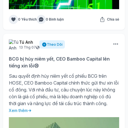
0 Yêu thích
0 Bình luận
Chia sẻ
Tú Anh
Theo Dõi
13 Thg 07
BCG bị hủy niêm yết, CEO Bamboo Capital lên
tiếng xin lỗi😢
Sau quyết định hủy niêm yết cổ phiếu BCG trên
HOSE, CEO Bamboo Capital chính thức gửi thư xin lỗi
cổ đông. Với nhà đầu tư, câu chuyện lúc này không
còn là giá cổ phiếu, mà là liệu doanh nghiệp có đủ
thời gian và năng lực để tái cấu trúc thành công.
Xem thêm