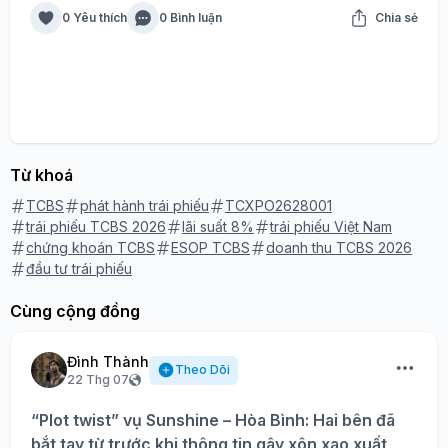
0 Yêu thích
0 Bình luận
Chia sẻ
Từ khoá
TCBS
phát hành trái phiếu
TCXPO2628001
trái phiếu TCBS 2026
lãi suất 8%
trái phiếu Việt Nam
chứng khoán TCBS
ESOP TCBS
doanh thu TCBS 2026
đầu tư trái phiếu
Cùng cộng đồng
Đình Thành
Theo Dõi
22 Thg 07
“Plot twist” vụ Sunshine – Hòa Bình: Hai bên đã
bắt tay từ trước khi thông tin gây xôn xao xuất