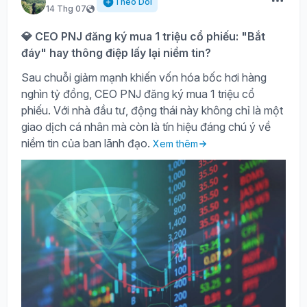
Theo Dõi
14 Thg 07
💎 CEO PNJ đăng ký mua 1 triệu cổ phiếu: "Bắt
đáy" hay thông điệp lấy lại niềm tin?
Sau chuỗi giảm mạnh khiến vốn hóa bốc hơi hàng
nghìn tỷ đồng, CEO PNJ đăng ký mua 1 triệu cổ
phiếu. Với nhà đầu tư, động thái này không chỉ là một
giao dịch cá nhân mà còn là tín hiệu đáng chú ý về
niềm tin của ban lãnh đạo.
Xem thêm