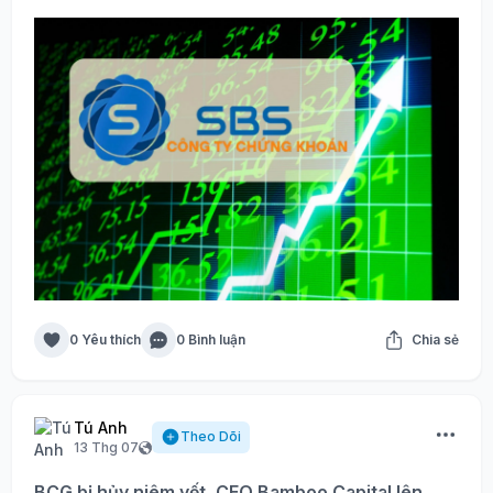
0 Yêu thích
0 Bình luận
Chia sẻ
Tú Anh
Theo Dõi
13 Thg 07
BCG bị hủy niêm yết, CEO Bamboo Capital lên