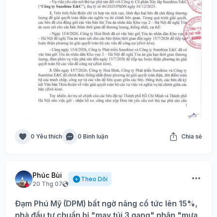
0 Yêu thích
0 Bình luận
Chia sẻ
Phúc Bùi
Theo Dõi
20 Thg 07
Đạm Phú Mỹ (DPM) bất ngờ nâng cổ tức lên 15%,
nhà đầu tư chuẩn bị "may túi 3 gang" nhận "mưa