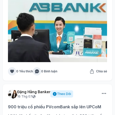
0 Yêu thích
0 Bình luận
Chia sẻ
Đặng Hằng Banker
Theo Dõi
16 Thg 07
900 triệu cổ phiếu PVcomBank sắp lên UPCoM