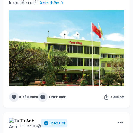
khỏi tiếc nuối.
Xem thêm
0 Yêu thích
0 Bình luận
Chia sẻ
Tú Anh
Theo Dõi
13 Thg 07