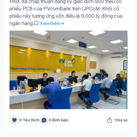
HNX đã chấp thuận đăng ký giao dịch 900 triệu cổ
phiếu PCB của PVcomBank trên UPCoM. Khối cổ
phiếu này tương ứng vốn điều lệ 9.000 tỷ đồng của
ngân hàng.💥
Xem thêm
0 Yêu thích
0 Bình luận
Chia sẻ