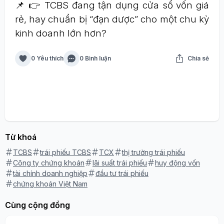
📌 👉 TCBS đang tận dụng cửa sổ vốn giá
rẻ, hay chuẩn bị “đạn dược” cho một chu kỳ
kinh doanh lớn hơn?
0 Yêu thích
0 Bình luận
Chia sẻ
Từ khoá
TCBS
trái phiếu TCBS
TCX
thị trường trái phiếu
Công ty chứng khoán
lãi suất trái phiếu
huy động vốn
tài chính doanh nghiệp
đầu tư trái phiếu
chứng khoán Việt Nam
Cùng cộng đồng