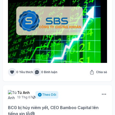
0 Yêu thích
0 Bình luận
Chia sẻ
Tú Anh
Theo Dõi
13 Thg 07
BCG bị hủy niêm yết, CEO Bamboo Capital lên
tiếng xin lỗi😢