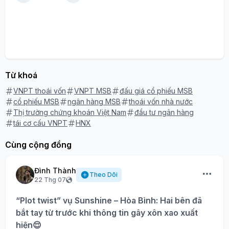
Từ khoá
VNPT thoái vốn
VNPT MSB
đấu giá cổ phiếu MSB
cổ phiếu MSB
ngân hàng MSB
thoái vốn nhà nước
Thị trường chứng khoán Việt Nam
đầu tư ngân hàng
tái cơ cấu VNPT
HNX
Cùng cộng đồng
Đình Thành
Theo Dõi
22 Thg 07
“Plot twist” vụ Sunshine – Hòa Bình: Hai bên đã
bắt tay từ trước khi thông tin gây xôn xao xuất
hiện😌