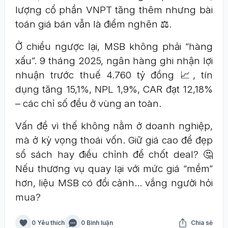
lượng cổ phần VNPT tăng thêm nhưng bài
toán giá bán vẫn là điểm nghẽn ⚖️.
Ở chiều ngược lại, MSB không phải “hàng
xấu”. 9 tháng 2025, ngân hàng ghi nhận lợi
nhuận trước thuế 4.760 tỷ đồng 📈, tín
dụng tăng 15,1%, NPL 1,9%, CAR đạt 12,18%
– các chỉ số đều ở vùng an toàn.
Vấn đề vì thế không nằm ở doanh nghiệp,
mà ở kỳ vọng thoái vốn. Giữ giá cao để đẹp
sổ sách hay điều chỉnh để chốt deal? 🤔
Nếu thương vụ quay lại với mức giá “mềm”
hơn, liệu MSB có đổi cảnh… vắng người hỏi
mua?
0 Yêu thích
0 Bình luận
Chia sẻ