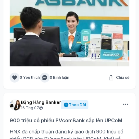
0 Yêu thích
0 Bình luận
Chia sẻ
Đặng Hằng Banker
Theo Dõi
16 Thg 07
900 triệu cổ phiếu PVcomBank sắp lên UPCoM
HNX đã chấp thuận đăng ký giao dịch 900 triệu cổ
phiếu PCB của PVcomBank trên UPCoM. Khối cổ