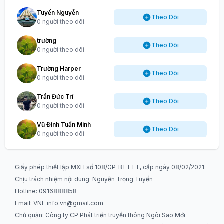
Tuyến Nguyễn
Theo Dõi
0 người theo dõi
trường
Theo Dõi
0 người theo dõi
Trường Harper
Theo Dõi
0 người theo dõi
Trần Đức Trí
Theo Dõi
0 người theo dõi
Vũ Đình Tuấn Minh
Theo Dõi
0 người theo dõi
Giấy phép thiết lập MXH số 108/GP-BTTTT, cấp ngày 08/02/2021.
Chịu trách nhiệm nội dung: Nguyễn Trọng Tuyến
Hotline: 0916888858
Email:
VNF.info.vn@gmail.com
Chủ quản: Công ty CP Phát triển truyền thông Ngôi Sao Mới