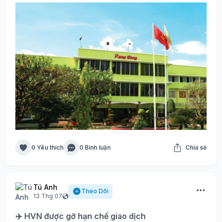
0 Yêu thích
0 Bình luận
Chia sẻ
Tú Anh
Theo Dõi
13 Thg 07
✈️ HVN được gỡ hạn chế giao dịch