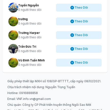
Tuyến Nguyễn
Theo Dõi
0 người theo dõi
trường
Theo Dõi
0 người theo dõi
Trường Harper
Theo Dõi
0 người theo dõi
Trần Đức Trí
Theo Dõi
0 người theo dõi
Vũ Đình Tuấn Minh
Theo Dõi
0 người theo dõi
Giấy phép thiết lập MXH số 108/GP-BTTTT, cấp ngày 08/02/2021.
Chịu trách nhiệm nội dung: Nguyễn Trọng Tuyến
Hotline: 0916888858
Email:
VNF.info.vn@gmail.com
Chủ quản: Công ty CP Phát triển truyền thông Ngôi Sao Mới