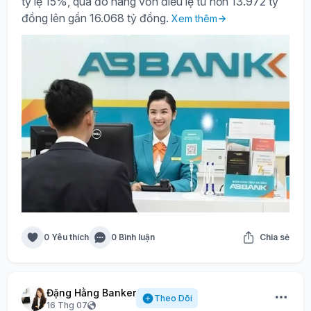
tỷ lệ 15%, qua đó nâng vốn điều lệ từ hơn 13.972 tỷ
đồng lên gần 16.068 tỷ đồng.
Xem thêm
0 Yêu thích
0 Bình luận
Chia sẻ
Đặng Hằng Banker
Theo Dõi
16 Thg 07