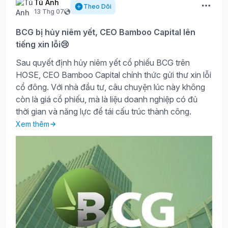
Tú Anh
Theo Dõi
13 Thg 07
BCG bị hủy niêm yết, CEO Bamboo Capital lên
tiếng xin lỗi😢
Sau quyết định hủy niêm yết cổ phiếu BCG trên
HOSE, CEO Bamboo Capital chính thức gửi thư xin lỗi
cổ đông. Với nhà đầu tư, câu chuyện lúc này không
còn là giá cổ phiếu, mà là liệu doanh nghiệp có đủ
thời gian và năng lực để tái cấu trúc thành công.
Xem thêm