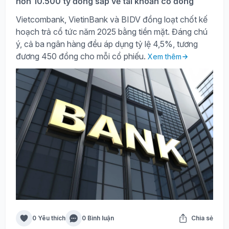
hơn 10.500 tỷ đồng sắp về tài khoản cổ đông
Vietcombank, VietinBank và BIDV đồng loạt chốt kế
hoạch trả cổ tức năm 2025 bằng tiền mặt. Đáng chú
ý, cả ba ngân hàng đều áp dụng tỷ lệ 4,5%, tương
đương 450 đồng cho mỗi cổ phiếu.
Xem thêm
0 Yêu thích
0 Bình luận
Chia sẻ