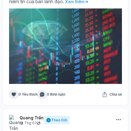
niềm tin của ban lãnh đạo.
Xem thêm
0 Yêu thích
0 Bình luận
Chia sẻ
Quang Trần
Theo Dõi
14 Thg 07