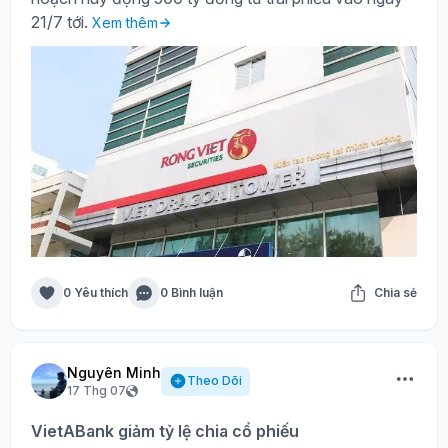
21/7 tới.
Xem thêm
0 Yêu thích
0 Bình luận
Chia sẻ
Nguyên Minh
Theo Dõi
17 Thg 07
VietABank giảm tỷ lệ chia cổ phiếu