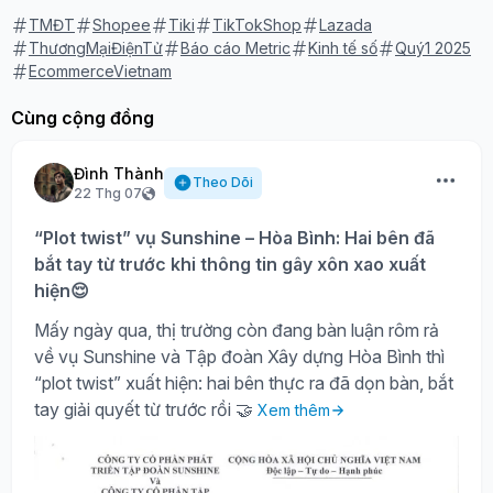
TMĐT
Shopee
Tiki
TikTokShop
Lazada
ThươngMạiĐiệnTử
Báo cáo Metric
Kinh tế số
Quý1 2025
EcommerceVietnam
Cùng cộng đồng
Đình Thành
Theo Dõi
22 Thg 07
“Plot twist” vụ Sunshine – Hòa Bình: Hai bên đã
bắt tay từ trước khi thông tin gây xôn xao xuất
hiện😌
Mấy ngày qua, thị trường còn đang bàn luận rôm rả
về vụ Sunshine và Tập đoàn Xây dựng Hòa Bình thì
“plot twist” xuất hiện: hai bên thực ra đã dọn bàn, bắt
tay giải quyết từ trước rồi 🤝
Xem thêm