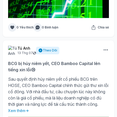
0 Yêu thích
0 Bình luận
Chia sẻ
Tú Anh
Theo Dõi
13 Thg 07
BCG bị hủy niêm yết, CEO Bamboo Capital lên
tiếng xin lỗi😢
Sau quyết định hủy niêm yết cổ phiếu BCG trên
HOSE, CEO Bamboo Capital chính thức gửi thư xin lỗi
cổ đông. Với nhà đầu tư, câu chuyện lúc này không
còn là giá cổ phiếu, mà là liệu doanh nghiệp có đủ
thời gian và năng lực để tái cấu trúc thành công.
Xem thêm