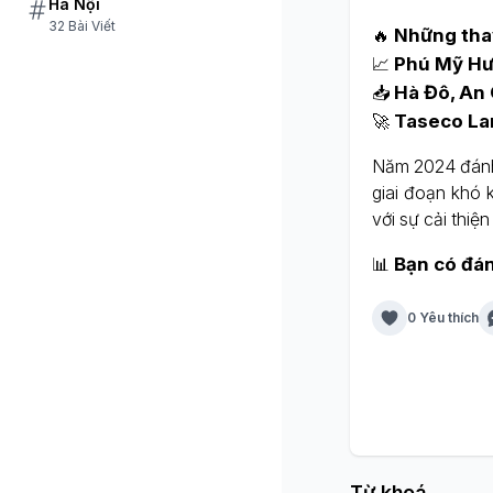
Hà Nội
32 Bài Viết
🔥
Những thay
📈
Phú Mỹ Hư
📥
Hà Đô, An 
🚀
Taseco La
Năm 2024 đánh 
giai đoạn khó 
với sự cải thiệ
📊
Bạn có đán
0 Yêu thích
Từ khoá