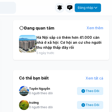
Đăng nhập
Đang quan tâm
Xem thêm
Hà Nội sắp có thêm hơn 41.000 căn
nhà ở xã hội: Cơ hội an cư cho người
thu nhập thấp đây rồi
5 ngày trước
Có thể bạn biết
Xem tất cả
Tuyến Nguyễn
Theo Dõi
0 người theo dõi
trường
Theo Dõi
0 người theo dõi