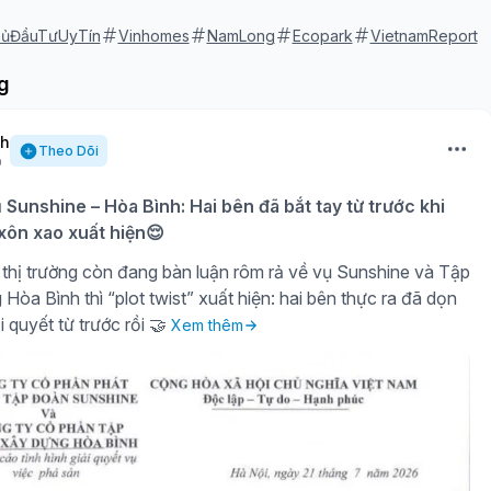
ủĐầuTưUyTín
Vinhomes
NamLong
Ecopark
VietnamReport
g
nh
Theo Dõi
ụ Sunshine – Hòa Bình: Hai bên đã bắt tay từ trước khi
 xôn xao xuất hiện😌
thị trường còn đang bàn luận rôm rả về vụ Sunshine và Tập
òa Bình thì “plot twist” xuất hiện: hai bên thực ra đã dọn
i quyết từ trước rồi 🤝
Xem thêm