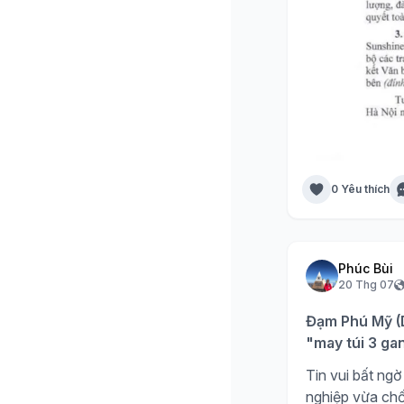
0 Yêu thích
Phúc Bùi
20 Thg 07
Đạm Phú Mỹ (D
"may túi 3 ga
Tin vui bất n
nghiệp vừa chố