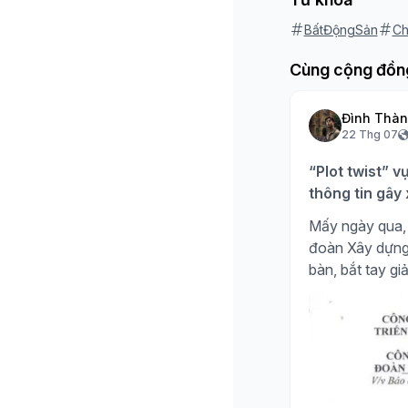
BấtĐộngSản
Ch
Cùng cộng đồn
Đình Thà
22 Thg 07
“Plot twist” v
thông tin gây
Mấy ngày qua, 
đoàn Xây dựng H
bàn, bắt tay giả