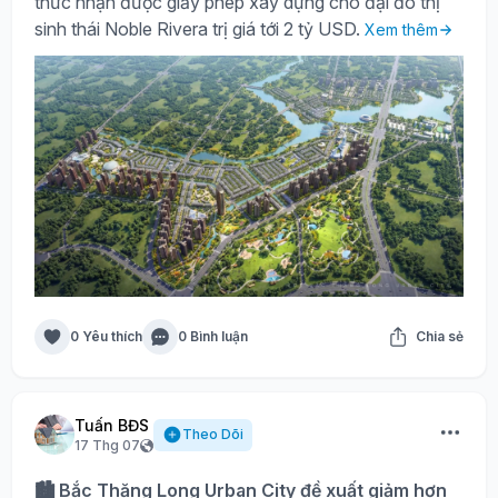
thức nhận được giấy phép xây dựng cho đại đô thị
sinh thái Noble Rivera trị giá tới 2 tỷ USD.
Xem thêm
0 Yêu thích
0 Bình luận
Chia sẻ
Tuấn BĐS
Theo Dõi
17 Thg 07
🏙️ Bắc Thăng Long Urban City đề xuất giảm hơn