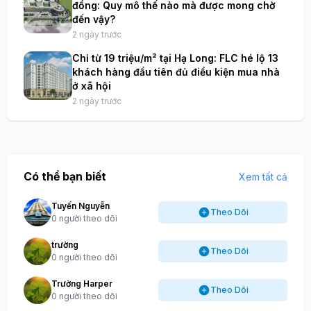
đồng: Quy mô thế nào mà được mong chờ
đến vậy?
2 ngày trước
Chỉ từ 19 triệu/m² tại Hạ Long: FLC hé lộ 13
khách hàng đầu tiên đủ điều kiện mua nhà
ở xã hội
2 ngày trước
Có thể bạn biết
Xem tất cả
Tuyến Nguyễn
Theo Dõi
0 người theo dõi
trường
Theo Dõi
0 người theo dõi
Trường Harper
Theo Dõi
0 người theo dõi