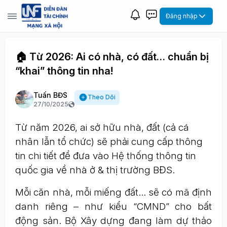
Đăng nhập
🏠 Từ 2026: Ai có nhà, có đất… chuẩn bị
“khai” thông tin nha!
Tuấn BĐS
Theo Dõi
27/10/2025
Từ năm 2026, ai sở hữu nhà, đất (cả cá
nhân lẫn tổ chức) sẽ phải cung cấp thông
tin chi tiết để đưa vào Hệ thống thông tin
quốc gia về nhà ở & thị trường BĐS.
Mỗi căn nhà, mỗi miếng đất… sẽ có mã định
danh riêng – như kiểu “CMND” cho bất
động sản. Bộ Xây dựng đang làm dự thảo