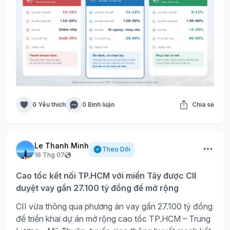
0 Yêu thích
0 Bình luận
Chia sẻ
Le Thanh Minh
Theo Dõi
16 Thg 07
Cao tốc kết nối TP.HCM với miền Tây được CII
duyệt vay gần 27.100 tỷ đồng để mở rộng
CII vừa thông qua phương án vay gần 27.100 tỷ đồng
để triển khai dự án mở rộng cao tốc TP.HCM – Trung