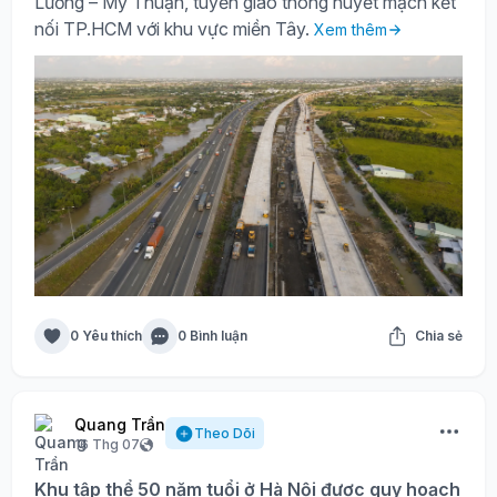
Lương – Mỹ Thuận, tuyến giao thông huyết mạch kết
nối TP.HCM với khu vực miền Tây.
Xem thêm
0 Yêu thích
0 Bình luận
Chia sẻ
Quang Trần
Theo Dõi
16 Thg 07
Khu tập thể 50 năm tuổi ở Hà Nội được quy hoạch