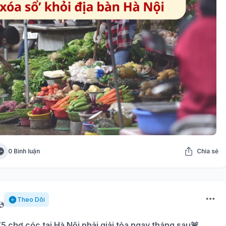
0 Bình luận
Chia sẻ
Theo Dõi
5 chợ cóc tại Hà Nội phải giải tỏa ngay tháng sau🚨