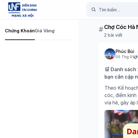
Chợ Cóc Hà 
Chứng Khoán
Giá Vàng
2 bài viết
Phúc Bùi
05 Thg 01
🛒 Danh sách 
bạn cần cập n
Theo Kế hoạch
cóc, điểm kinh
vỉa hè, gây áp 