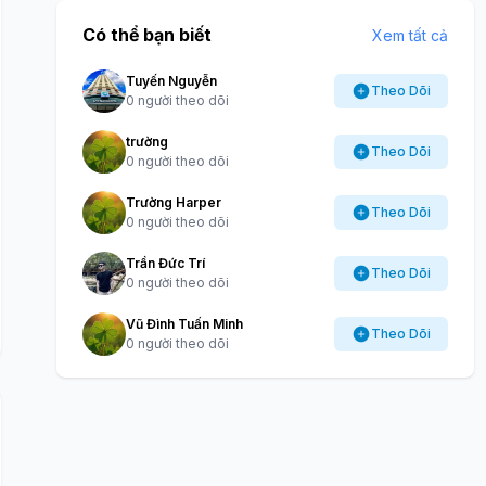
Có thể bạn biết
Xem tất cả
Tuyến Nguyễn
Theo Dõi
0 người theo dõi
trường
Theo Dõi
0 người theo dõi
Trường Harper
Theo Dõi
0 người theo dõi
Trần Đức Trí
Theo Dõi
0 người theo dõi
Vũ Đình Tuấn Minh
Theo Dõi
0 người theo dõi