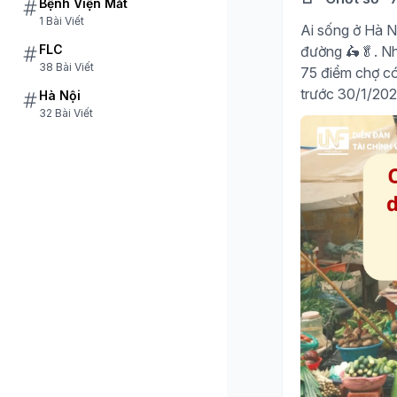
Bệnh Viện Mắt
1 Bài Viết
Ai sống ở Hà Nộ
FLC
đường 🛵🥬. Như
38 Bài Viết
75 điểm chợ có
trước 30/1/20
Hà Nội
32 Bài Viết