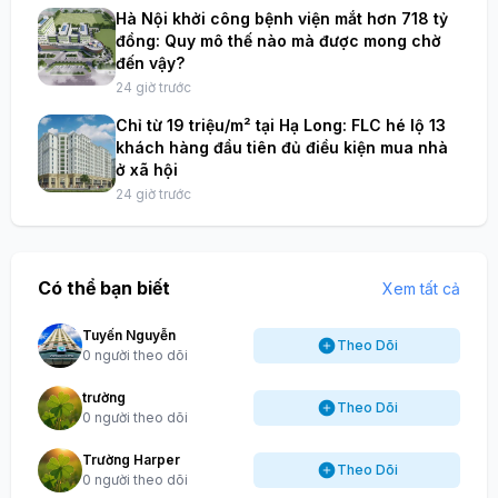
Hà Nội khởi công bệnh viện mắt hơn 718 tỷ
đồng: Quy mô thế nào mà được mong chờ
đến vậy?
24 giờ trước
Chỉ từ 19 triệu/m² tại Hạ Long: FLC hé lộ 13
khách hàng đầu tiên đủ điều kiện mua nhà
ở xã hội
24 giờ trước
Có thể bạn biết
Xem tất cả
Tuyến Nguyễn
Theo Dõi
0 người theo dõi
trường
Theo Dõi
0 người theo dõi
Trường Harper
Theo Dõi
0 người theo dõi