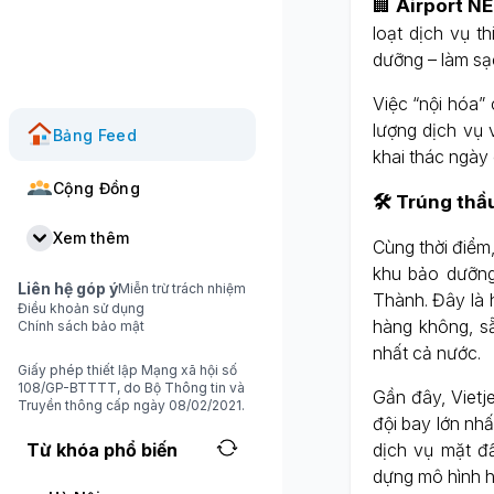
🏢
Airport N
loạt dịch vụ t
dưỡng – làm sạ
Việc “nội hóa” 
lượng dịch vụ 
Bảng Feed
khai thác ngày
Cộng Đồng
🛠️ Trúng th
Xem thêm
Cùng thời điểm,
khu bảo dưỡng
Liên hệ góp ý
Miễn trừ trách nhiệm
Thành. Đây là 
Điều khoản sử dụng
hàng không, s
Chính sách bảo mật
nhất cả nước.
Giấy phép thiết lập Mạng xã hội số
108/GP-BTTTT, do Bộ Thông tin và
Gần đây, Vietj
Truyền thông cấp ngày 08/02/2021.
đội bay lớn nhấ
Từ khóa phổ biến
dịch vụ mặt đ
dựng mô hình h