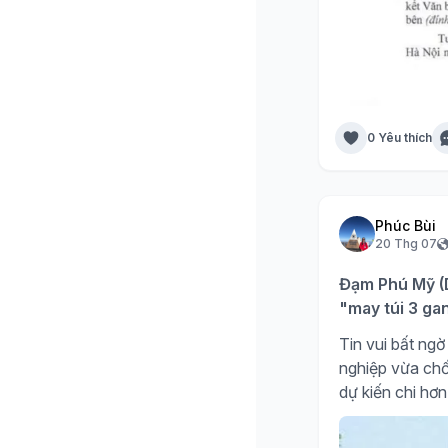
0 Yêu thích
Phúc Bùi
20 Thg 07
Đạm Phú Mỹ (D
"may túi 3 ga
Tin vui bất n
nghiệp vừa chố
dự kiến chi hơn