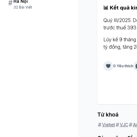
Hà Nội
📊 Kết quả k
32 Bài Viết
Quý III/2025: D
trước thuế 393
Lũy kế 9 tháng 
tỷ đồng, tăng 
0 Yêu thích
Từ khoá
Vietjet
VJC
A