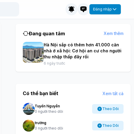
Đăng nhập
Đang quan tâm
Xem thêm
Hà Nội sắp có thêm hơn 41.000 căn
nhà ở xã hội: Cơ hội an cư cho người
thu nhập thấp đây rồi
6 ngày trước
Có thể bạn biết
Xem tất cả
Tuyến Nguyễn
Theo Dõi
0 người theo dõi
trường
Theo Dõi
0 người theo dõi