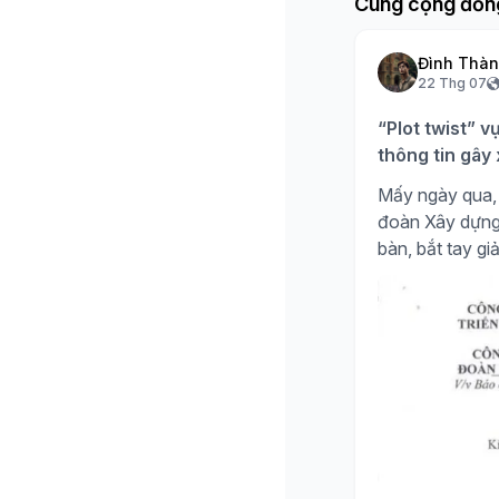
Cùng cộng đồn
Đình Thà
22 Thg 07
“Plot twist” v
thông tin gây
Mấy ngày qua, 
đoàn Xây dựng H
bàn, bắt tay giả