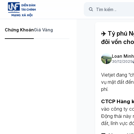
Chứng Khoán
Giá Vàng
✈️ Tỷ phú N
đôi vốn cho
Loan Minh
30/12/2025
Vietjet đang “c
vụ mặt đất đến
phí.
CTCP Hàng k
vào công ty co
Động thái này
đất, lĩnh vực đ