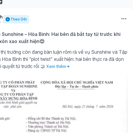
g
nh
Theo Dõi
ụ Sunshine – Hòa Bình: Hai bên đã bắt tay từ trước khi
 xôn xao xuất hiện😌
thị trường còn đang bàn luận rôm rả về vụ Sunshine và Tập
òa Bình thì “plot twist” xuất hiện: hai bên thực ra đã dọn
i quyết từ trước rồi 🤝
Xem thêm