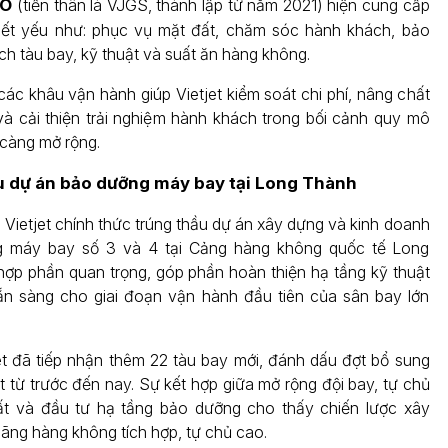
EO
(tiền thân là VJGS, thành lập từ năm 2021) hiện cung cấp
hiết yếu như: phục vụ mặt đất, chăm sóc hành khách, bảo
ch tàu bay, kỹ thuật và suất ăn hàng không.
các khâu vận hành giúp Vietjet kiểm soát chi phí, nâng chất
và cải thiện trải nghiệm hành khách trong bối cảnh quy mô
 càng mở rộng.
ầu dự án bảo dưỡng máy bay tại Long Thành
 Vietjet chính thức trúng thầu dự án xây dựng và kinh doanh
 máy bay số 3 và 4 tại Cảng hàng không quốc tế Long
hợp phần quan trọng, góp phần hoàn thiện hạ tầng kỹ thuật
ẵn sàng cho giai đoạn vận hành đầu tiên của sân bay lớn
et đã tiếp nhận thêm 22 tàu bay mới, đánh dấu đợt bổ sung
t từ trước đến nay. Sự kết hợp giữa mở rộng đội bay, tự chủ
ất và đầu tư hạ tầng bảo dưỡng cho thấy chiến lược xây
ãng hàng không tích hợp, tự chủ cao.