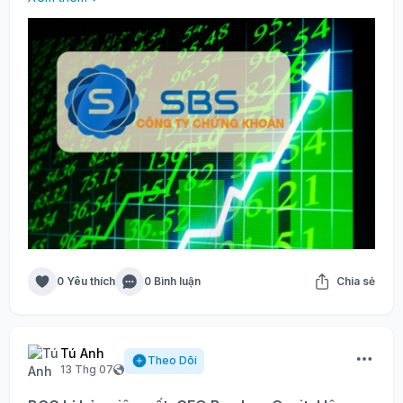
0 Yêu thích
0 Bình luận
Chia sẻ
Tú Anh
Theo Dõi
13 Thg 07