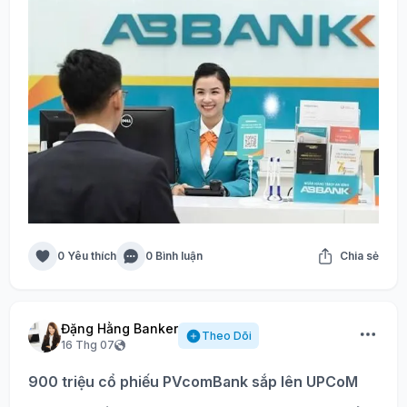
0 Yêu thích
0 Bình luận
Chia sẻ
Đặng Hằng Banker
Theo Dõi
16 Thg 07
900 triệu cổ phiếu PVcomBank sắp lên UPCoM