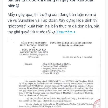
bắt tay từ trước khi thông tin gây xôn xao xuất
hiện😌
Mấy ngày qua, thị trường còn đang bàn luận rôm rả
về vụ Sunshine và Tập đoàn Xây dựng Hòa Bình thì
“plot twist” xuất hiện: hai bên thực ra đã dọn bàn, bắt
tay giải quyết từ trước rồi 🤝
Xem thêm