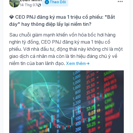
Theo Dõi
14 Thg 07
💎 CEO PNJ đăng ký mua 1 triệu cổ phiếu: "Bắt
đáy" hay thông điệp lấy lại niềm tin?
Sau chuỗi giảm mạnh khiến vốn hóa bốc hơi hàng
nghìn tỷ đồng, CEO PNJ đăng ký mua 1 triệu cổ
phiếu. Với nhà đầu tư, động thái này không chỉ là một
giao dịch cá nhân mà còn là tín hiệu đáng chú ý về
niềm tin của ban lãnh đạo.
Xem thêm