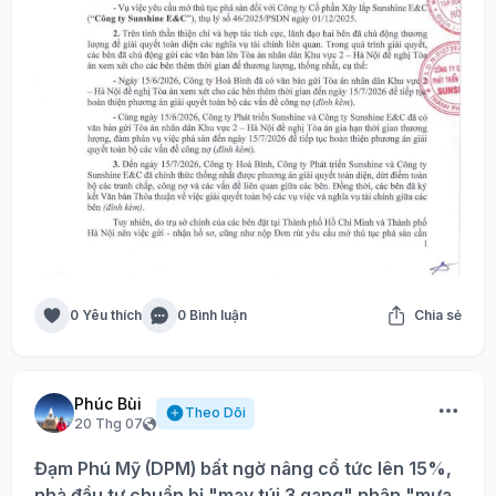
0 Yêu thích
0 Bình luận
Chia sẻ
Phúc Bùi
Theo Dõi
20 Thg 07
Đạm Phú Mỹ (DPM) bất ngờ nâng cổ tức lên 15%,
nhà đầu tư chuẩn bị "may túi 3 gang" nhận "mưa