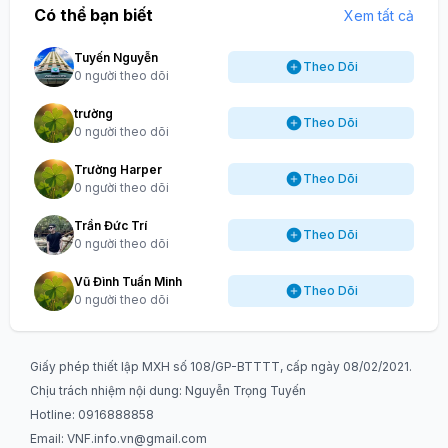
Có thể bạn biết
Xem tất cả
Tuyến Nguyễn
Theo Dõi
0 người theo dõi
trường
Theo Dõi
0 người theo dõi
Trường Harper
Theo Dõi
0 người theo dõi
Trần Đức Trí
Theo Dõi
0 người theo dõi
Vũ Đình Tuấn Minh
Theo Dõi
0 người theo dõi
Giấy phép thiết lập MXH số 108/GP-BTTTT, cấp ngày 08/02/2021.
Chịu trách nhiệm nội dung: Nguyễn Trọng Tuyến
Hotline: 0916888858
Email:
VNF.info.vn@gmail.com