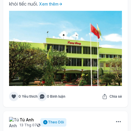
khỏi tiếc nuối.
Xem thêm
0 Yêu thích
0 Bình luận
Chia sẻ
Tú Anh
Theo Dõi
13 Thg 07