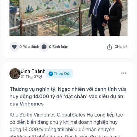
0 Yêu thích
0 Bình luận
Chia sẻ
Đình Thành
Theo Dõi
21 Thg 07
Thương vụ nghìn tỷ: Ngạc nhiên với danh tính vừa
huy động 14.000 tỷ để 'đặt chân' vào siêu dự án
của Vinhomes
Khu đô thị Vinhomes Global Gates Hạ Long tiếp tục
có diễn biến đáng chú ý khi hai doanh nghiệp huy
động 14.000 tỷ đồng trái phiếu để nhận chuyển
nhượng một phần dự án. Đây là siêu đô thị quy mô