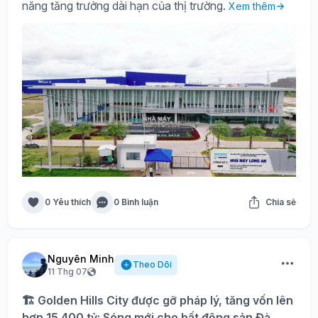
năng tăng trưởng dài hạn của thị trường.
Xem thêm
0 Yêu thích
0 Bình luận
Chia sẻ
Nguyên Minh
Theo Dõi
11 Thg 07
🏗️ Golden Hills City được gỡ pháp lý, tăng vốn lên
hơn 15.400 tỷ: Sóng mới cho bất động sản Đà