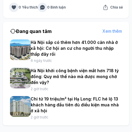
0 Yêu thích
0 Bình luận
Chia sẻ
Đang quan tâm
Xem thêm
Hà Nội sắp có thêm hơn 41.000 căn nhà ở
xã hội: Cơ hội an cư cho người thu nhập
thấp đây rồi
6 ngày trước
Hà Nội khởi công bệnh viện mắt hơn 718 tỷ
đồng: Quy mô thế nào mà được mong chờ
đến vậy?
2 giờ trước
Chỉ từ 19 triệu/m² tại Hạ Long: FLC hé lộ 13
khách hàng đầu tiên đủ điều kiện mua nhà
ở xã hội
2 giờ trước