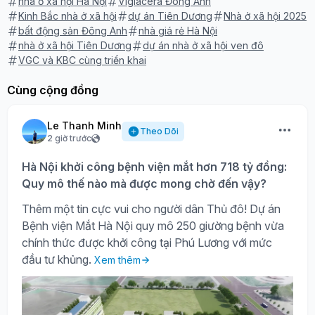
nhà ở xã hội Hà Nội
Viglacera Đông Anh
Kinh Bắc nhà ở xã hội
dự án Tiên Dương
Nhà ở xã hội 2025
bất động sản Đông Anh
nhà giá rẻ Hà Nội
nhà ở xã hội Tiên Dương
dự án nhà ở xã hội ven đô
VGC và KBC cùng triển khai
Cùng cộng đồng
Le Thanh Minh
Theo Dõi
2 giờ trước
Hà Nội khởi công bệnh viện mắt hơn 718 tỷ đồng:
Quy mô thế nào mà được mong chờ đến vậy?
Thêm một tin cực vui cho người dân Thủ đô! Dự án
Bệnh viện Mắt Hà Nội quy mô 250 giường bệnh vừa
chính thức được khởi công tại Phú Lương với mức
đầu tư khủng.
Xem thêm