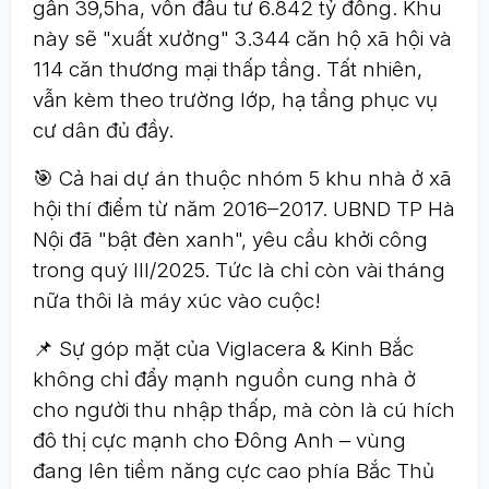
gần 39,5ha, vốn đầu tư 6.842 tỷ đồng. Khu
này sẽ "xuất xưởng" 3.344 căn hộ xã hội và
114 căn thương mại thấp tầng. Tất nhiên,
vẫn kèm theo trường lớp, hạ tầng phục vụ
cư dân đủ đầy.
🎯 Cả hai dự án thuộc nhóm 5 khu nhà ở xã
hội thí điểm từ năm 2016–2017. UBND TP Hà
Nội đã "bật đèn xanh", yêu cầu khởi công
trong quý III/2025. Tức là chỉ còn vài tháng
nữa thôi là máy xúc vào cuộc!
📌 Sự góp mặt của Viglacera & Kinh Bắc
không chỉ đẩy mạnh nguồn cung nhà ở
cho người thu nhập thấp, mà còn là cú hích
đô thị cực mạnh cho Đông Anh – vùng
đang lên tiềm năng cực cao phía Bắc Thủ