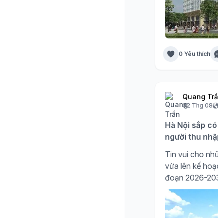
0 Yêu thích
Quang Tr
02 Thg 08
Hà Nội sắp có
người thu nhậ
Tin vui cho nhữ
vừa lên kế hoạc
đoạn 2026-20