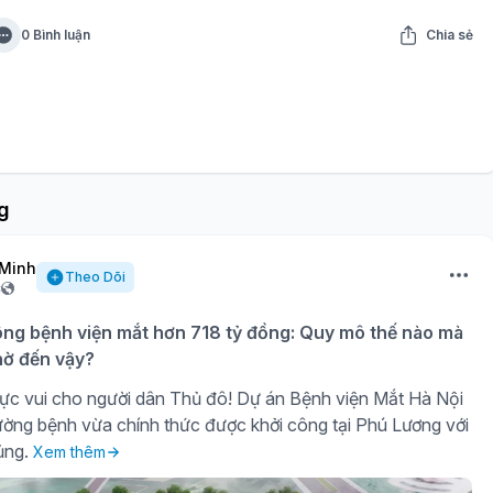
0 Bình luận
Chia sẻ
g
Minh
Theo Dõi
c
ông bệnh viện mắt hơn 718 tỷ đồng: Quy mô thế nào mà
ờ đến vậy?
ực vui cho người dân Thủ đô! Dự án Bệnh viện Mắt Hà Nội
ờng bệnh vừa chính thức được khởi công tại Phú Lương với
ủng.
Xem thêm