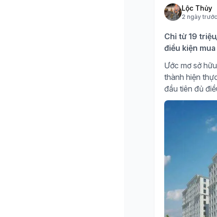
Lộc Thủy
2 ngày trướ
Chỉ từ 19 triệ
điều kiện mua 
Ước mơ sở hữu 
thành hiện thự
đầu tiên đủ đi