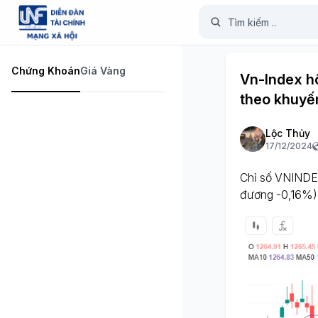
Chứng Khoán
Giá Vàng
Vn-Index hô
theo khuyến
Lộc Thủy
17/12/2024
Chỉ số VNINDEX
đương -0,16%)