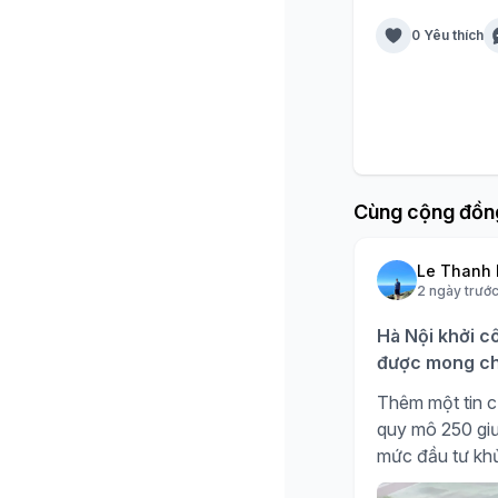
0 Yêu thích
Cùng cộng đồn
Le Thanh 
2 ngày trướ
Hà Nội khởi c
được mong ch
Thêm một tin c
quy mô 250 giư
mức đầu tư kh