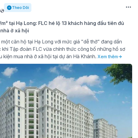
Theo Dõi
c
u/m² tại Hạ Long: FLC hé lộ 13 khách hàng đầu tiên đủ
nhà ở xã hội
một căn hộ tại Hạ Long với mức giá "dễ thở" đang dần
c khi Tập đoàn FLC vừa chính thức công bố những hồ sơ
ều kiện mua nhà ở xã hội tại dự án Hà Khánh.
Xem thêm