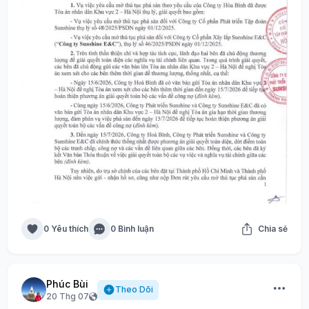
0 Yêu thích
0 Bình luận
Chia sẻ
Phúc Bùi
Theo Dõi
20 Thg 07