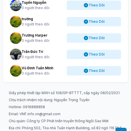
Tuyến Nguyễn
Theo Dõi
0 người theo dõi
trường
Theo Dõi
0 người theo dõi
Trường Harper
Theo Dõi
0 người theo dõi
Trần Đức Trí
Theo Dõi
0 người theo dõi
Vũ Đình Tuấn Minh
Theo Dõi
0 người theo dõi
Giấy phép thiết lập MXH số 108/GP-BTTTT, cấp ngày 08/02/2021.
Chịu trách nhiệm nội dung: Nguyễn Trọng Tuyến
Hotline: 0916888858
Email:
VNF.info.vn@gmail.com
Chủ quản: Công ty CP Phát triển truyền thông Ngôi Sao Mới
Địa chỉ: Phòng 502, Tòa nhà Tuấn Hạnh Building, số 82 ngõ 116 Phố