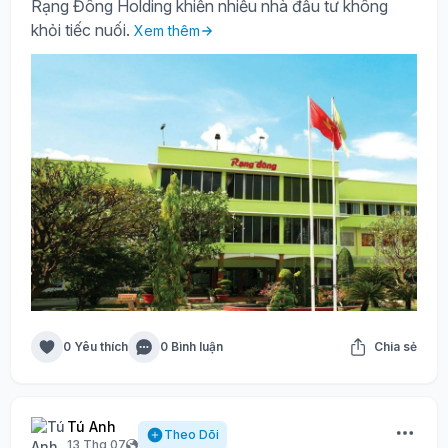
Rạng Đông Holding khiến nhiều nhà đầu tư không
khỏi tiếc nuối.
Xem thêm
0 Yêu thích
0 Bình luận
Chia sẻ
Tú Anh
Theo Dõi
13 Thg 07