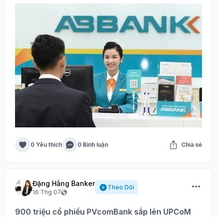
0 Yêu thích
0 Bình luận
Chia sẻ
Đặng Hằng Banker
Theo Dõi
16 Thg 07
900 triệu cổ phiếu PVcomBank sắp lên UPCoM