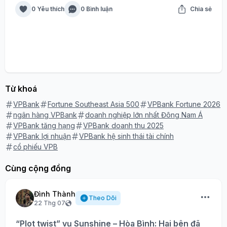
0 Yêu thích
0 Bình luận
Chia sẻ
Từ khoá
VPBank
Fortune Southeast Asia 500
VPBank Fortune 2026
ngân hàng VPBank
doanh nghiệp lớn nhất Đông Nam Á
VPBank tăng hạng
VPBank doanh thu 2025
VPBank lợi nhuận
VPBank hệ sinh thái tài chính
cổ phiếu VPB
Cùng cộng đồng
Đình Thành
Theo Dõi
22 Thg 07
“Plot twist” vụ Sunshine – Hòa Bình: Hai bên đã