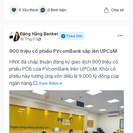
0 Yêu thích
0 Bình luận
Chia sẻ
Đặng Hằng Banker
Theo Dõi
16 Thg 07
900 triệu cổ phiếu PVcomBank sắp lên UPCoM
HNX đã chấp thuận đăng ký giao dịch 900 triệu cổ
phiếu PCB của PVcomBank trên UPCoM. Khối cổ
phiếu này tương ứng vốn điều lệ 9.000 tỷ đồng của
ngân hàng.💥
Xem thêm