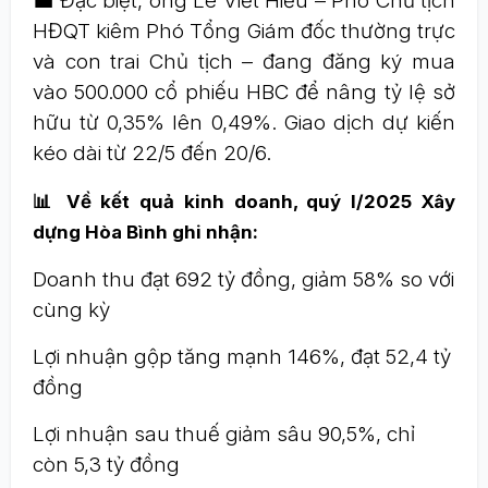
💼 Đặc biệt, ông Lê Viết Hiếu – Phó Chủ tịch
HĐQT kiêm Phó Tổng Giám đốc thường trực
và con trai Chủ tịch – đang đăng ký mua
vào 500.000 cổ phiếu HBC để nâng tỷ lệ sở
hữu từ 0,35% lên 0,49%. Giao dịch dự kiến
kéo dài từ 22/5 đến 20/6.
📊 Về kết quả kinh doanh, quý I/2025 Xây
dựng Hòa Bình ghi nhận:
Doanh thu đạt 692 tỷ đồng, giảm 58% so với
cùng kỳ
Lợi nhuận gộp tăng mạnh 146%, đạt 52,4 tỷ
đồng
Lợi nhuận sau thuế giảm sâu 90,5%, chỉ
còn 5,3 tỷ đồng