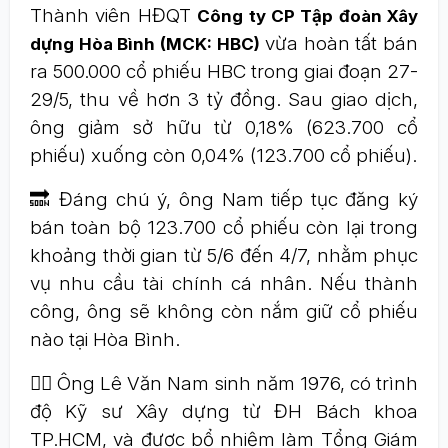
Thành viên HĐQT
Công ty CP Tập đoàn Xây
vừa hoàn tất bán
dựng Hòa Bình (MCK: HBC)
ra 500.000 cổ phiếu HBC trong giai đoạn 27-
29/5, thu về hơn 3 tỷ đồng. Sau giao dịch,
ông giảm sở hữu từ 0,18% (623.700 cổ
phiếu) xuống còn 0,04% (123.700 cổ phiếu).
🔜 Đáng chú ý, ông Nam tiếp tục đăng ký
bán toàn bộ 123.700 cổ phiếu còn lại trong
khoảng thời gian từ 5/6 đến 4/7, nhằm phục
vụ nhu cầu tài chính cá nhân. Nếu thành
công, ông sẽ không còn nắm giữ cổ phiếu
nào tại Hòa Bình.
👷‍♂️ Ông Lê Văn Nam sinh năm 1976, có trình
độ Kỹ sư Xây dựng từ ĐH Bách khoa
TP.HCM, và được bổ nhiệm làm Tổng Giám