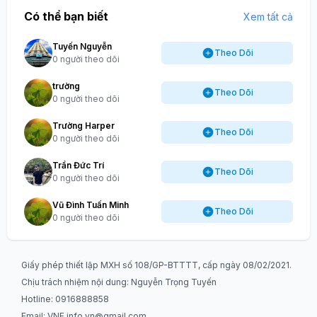
Có thể bạn biết
Xem tất cả
Tuyến Nguyễn
Theo Dõi
0 người theo dõi
trường
Theo Dõi
0 người theo dõi
Trường Harper
Theo Dõi
0 người theo dõi
Trần Đức Trí
Theo Dõi
0 người theo dõi
Vũ Đình Tuấn Minh
Theo Dõi
0 người theo dõi
Giấy phép thiết lập MXH số 108/GP-BTTTT, cấp ngày 08/02/2021.
Chịu trách nhiệm nội dung: Nguyễn Trọng Tuyến
Hotline: 0916888858
Email:
VNF.info.vn@gmail.com