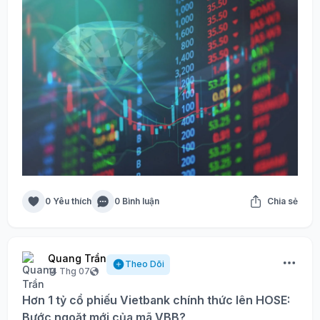
0 Yêu thích
0 Bình luận
Chia sẻ
Quang Trần
Theo Dõi
14 Thg 07
Hơn 1 tỷ cổ phiếu Vietbank chính thức lên HOSE:
Bước ngoặt mới của mã VBB?