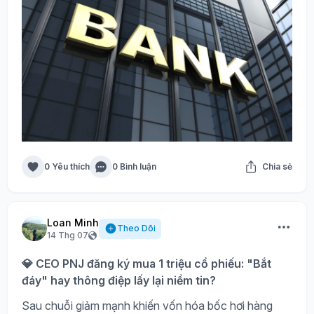
0 Yêu thích
0 Bình luận
Chia sẻ
Loan Minh
Theo Dõi
14 Thg 07
💎 CEO PNJ đăng ký mua 1 triệu cổ phiếu: "Bắt
đáy" hay thông điệp lấy lại niềm tin?
Sau chuỗi giảm mạnh khiến vốn hóa bốc hơi hàng