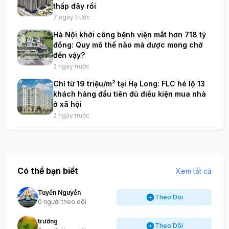
thấp đây rồi
7 ngày trước
Hà Nội khởi công bệnh viện mắt hơn 718 tỷ
đồng: Quy mô thế nào mà được mong chờ
đến vậy?
2 ngày trước
Chỉ từ 19 triệu/m² tại Hạ Long: FLC hé lộ 13
khách hàng đầu tiên đủ điều kiện mua nhà
ở xã hội
2 ngày trước
Có thể bạn biết
Xem tất cả
Tuyến Nguyễn
Theo Dõi
0 người theo dõi
trường
Theo Dõi