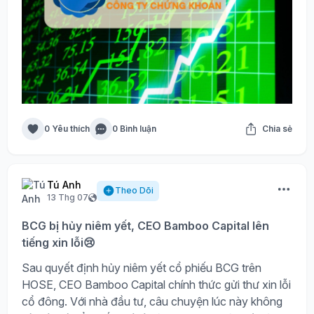
0 Yêu thích
0 Bình luận
Chia sẻ
Tú Anh
Theo Dõi
13 Thg 07
BCG bị hủy niêm yết, CEO Bamboo Capital lên
tiếng xin lỗi😢
Sau quyết định hủy niêm yết cổ phiếu BCG trên
HOSE, CEO Bamboo Capital chính thức gửi thư xin lỗi
cổ đông. Với nhà đầu tư, câu chuyện lúc này không