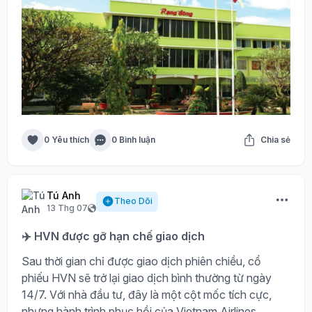
0 Yêu thích
0 Bình luận
Chia sẻ
Tú Anh
Theo Dõi
13 Thg 07
✈️ HVN được gỡ hạn chế giao dịch
Sau thời gian chỉ được giao dịch phiên chiều, cổ
phiếu HVN sẽ trở lại giao dịch bình thường từ ngày
14/7. Với nhà đầu tư, đây là một cột mốc tích cực,
nhưng hành trình phục hồi của Vietnam Airlines